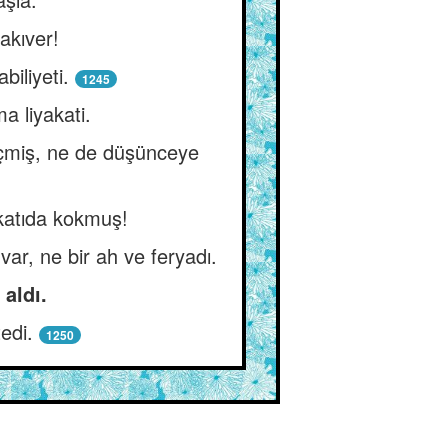
akıver!
iliyeti.
1245
a liyakati.
geçmiş, ne de düşünceye
 katıda kokmuş!
var, ne bir ah ve feryadı.
 aldı.
edi.
1250