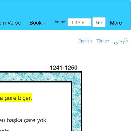
om Verse
Book
More
Verse:
Go
English
Türkçe
فارسی
1241-1250
a göre biçer.
den başka çare yok.
aşla.