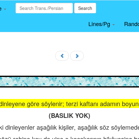
le
Search
Lines/Pg
Rand
inleyene göre söylenir; terzi kaftanı adamın boyun
(BASLIK YOK)
 dinleyenler aşağılık kişiler, aşağılık söz söyleme
özü rehine koy da yine o kocakarının hikâyesine b