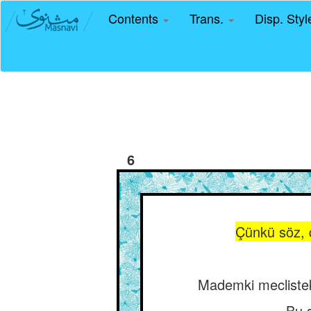
Contents
Trans.
Disp. Sty
6
Çünkü söz, d
Mademki meclisteki
Bu s