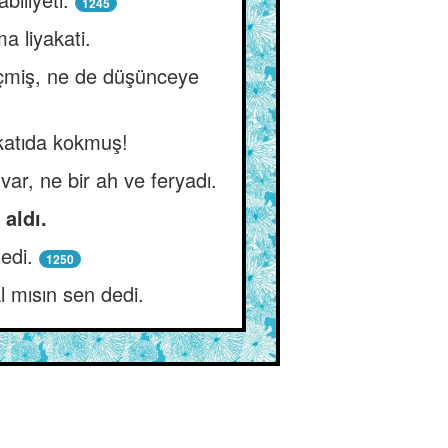
1245
a liyakati.
geçmiş, ne de düşünceye
 katıda kokmuş!
var, ne bir ah ve feryadı.
 aldı.
edi.
1250
 mısın sen dedi.