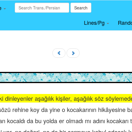
le
Search
Lines/Pg
Rand
 dinleyenler aşağılık kişiler, aşağılık söz söyleme
özü rehine koy da yine o kocakarının hikâyesine b
san kocaldı da bu yolda er olmadı mı adını kocakarı t
var, ne değeri, ne de bir sermaye kabul edecek kab