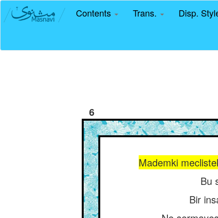
Contents
Trans.
Disp. Sty
6
Mademki meclisteki
Bu s
Bir in
Ne sermayesi 