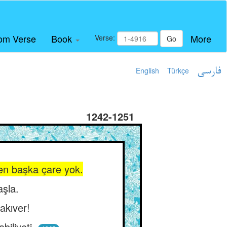
om Verse
Book
More
Verse:
Go
English
Türkçe
فارسی
1242-1251
den başka çare yok.
aşla.
akıver!
iliyeti.