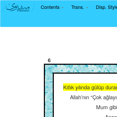
Contents
Trans.
Disp. Sty
6
Kıtlık yılında gülüp dur
Allah’nın “Çok ağlayı
Mum gibi
Ananı