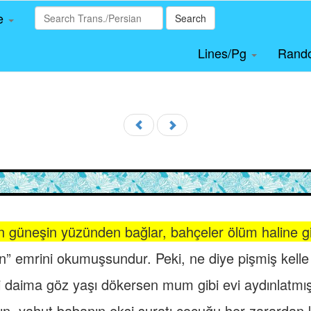
le
Search
Lines/Pg
Rand
an güneşin yüzünden bağlar, bahçeler ölüm haline gir
n” emrini okumuşsundur. Peki, ne diye pişmiş kelle g
 daima göz yaşı dökersen mum gibi evi aydınlatmış
n, yahut babanın ekşi suratı,çocuğu her zarardan 