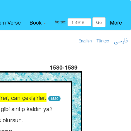
om Verse
Book
More
Verse:
Go
English
Türkçe
فارسی
1580-1589
er, can çekişirler.
1580
ibi sırıtıp kaldın ya?
 olursun.
korur.