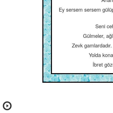
Ey sersem sersem gülüp 
Seni ce
Gülmeler, ağla
Zevk gamlardadır. 
Yolda konak
İbret göz