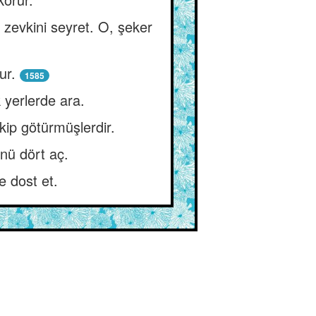
zevkini seyret. O, şeker
ur.
1585
k yerlerde ara.
kip götürmüşlerdir.
ünü dört aç.
e dost et.