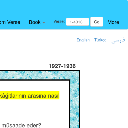
om Verse
Book
More
Verse:
Go
English
Türkçe
فارسی
1927-1936
âğıtlarının arasına nasıl
ına müsaade eder?