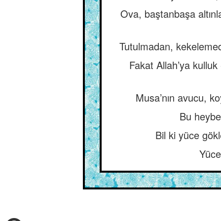
Ova, baştanbaşa altınla
Tutulmadan, kekelemede
Fakat Allah’ya kullu
Musa’nın avucu, ko
Bu heybet
Bil ki yüce gökl
Yüce 