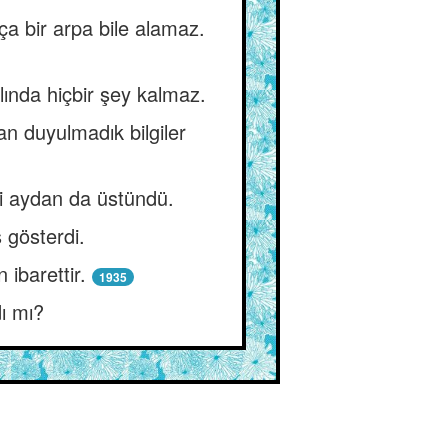
ça bir arpa bile alamaz.
ında hiçbir şey kalmaz.
n duyulmadık bilgiler
i aydan da üstündü.
 gösterdi.
 ibarettir.
1935
dı mı?