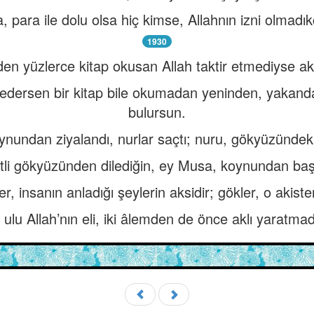
, para ile dolu olsa hiç kimse, Allahnın izni olmadık
1930
n yüzlerce kitap okusan Allah taktir etmediyse akl
k edersen bir kitap bile okumadan yeninden, yakanda
bulursun.
ynundan ziyalandı, nurlar saçtı; nuru, gökyüzündek
li gökyüzünden dilediğin, ey Musa, koynundan baş
er, insanın anladığı şeylerin aksidir; gökler, o akisten
ulu Allah’nın eli, iki âlemden de önce aklı yaratma