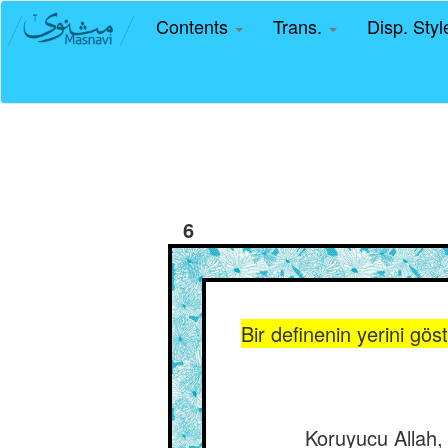
Contents
Trans.
Disp. Sty
6
Bir definenin yerini gös
Koruyucu Allah, 