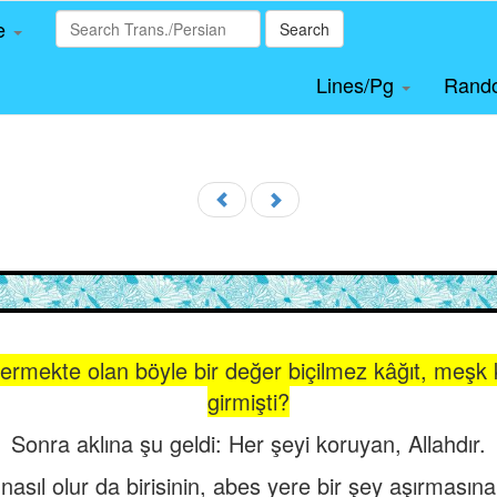
le
Search
Lines/Pg
Rand
termekte olan böyle bir değer biçilmez kâğıt, meşk k
girmişti?
Sonra aklına şu geldi: Her şeyi koruyan, Allahdır.
nasıl olur da birisinin, abes yere bir şey aşırmas