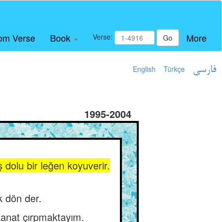
om Verse
Book
More
Verse:
Go
English
Türkçe
فارسی
1995-2004
dolu bir leğen koyuverir.
k dön der.
kanat çırpmaktayım.