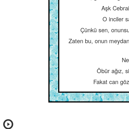
Aşk Cebrai
O inciler 
Çünkü sen, onunsu
Zaten bu, onun meydana g
Ney
Öbür ağız, s
Fakat can gözü