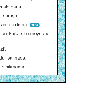
ensin bana.
, soruştur!
 ama aldırma.
2000
i olanı koru, onu meydana
zli.
ydur salmada.
tan çıkmadadır.