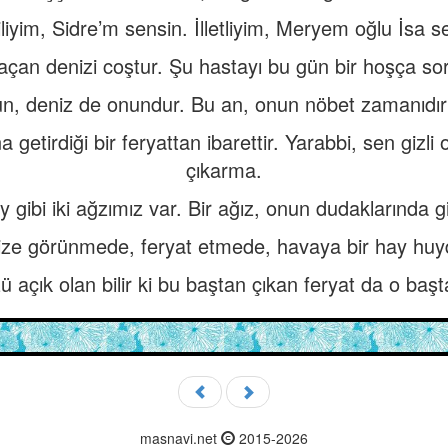
liyim, Sidre’m sensin. İlletliyim, Meryem oğlu İsa s
saçan denizi coştur. Şu hastayı bu gün bir hoşça sor
n, deniz de onundur. Bu an, onun nöbet zamanıdır
etirdiği bir feryattan ibarettir. Yarabbi, sen gizl
çıkarma.
 gibi iki ağzımız var. Bir ağız, onun dudaklarında gi
ize görünmede, feryat etmede, havaya bir hay hu
 açık olan bilir ki bu baştan çıkan feryat da o baş
masnavi.net
2015-2026