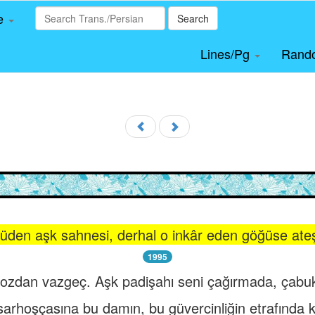
le
Search
Lines/Pg
Rand
den aşk sahnesi, derhal o inkâr eden göğüse ateş 
1995
tozdan vazgeç. Aşk padişahı seni çağırmada, çabu
 sarhoşçasına bu damın, bu güvercinliğin etrafında 