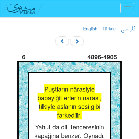
Toggl
naviga
English
Türkçe
فارسی
6
4896-4905
Puştların nârasiyle
babayiğit erlerin narası,
tilkiyle aslanın sesi gibi
farkedilir.
Yahut da dil, tenceresinin
kapağına benzer. Oynadı,