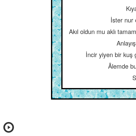
Kıy
İster nur
Akıl oldun mu aklı tamamı 
Anlayış
İncir yiyen bir kuş 
Âlemde bu
S