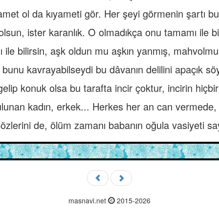
amet ol da kıyameti gör. Her şeyi görmenin şartı bu
 olsun, ister karanlık. O olmadıkça onu tamamı ile b
ile bilirsin, aşk oldun mu aşkın yanmış, mahvolmuş f
 bunu kavrayabilseydi bu dâvanın delilini apaçık sö
gelip konuk olsa bu tarafta incir çoktur, incirin hiçbi
lunan kadın, erkek... Herkes her an can vermede, 
özlerini de, ölüm zamanı babanın oğula vasiyeti sa
masnavi.net
2015-2026