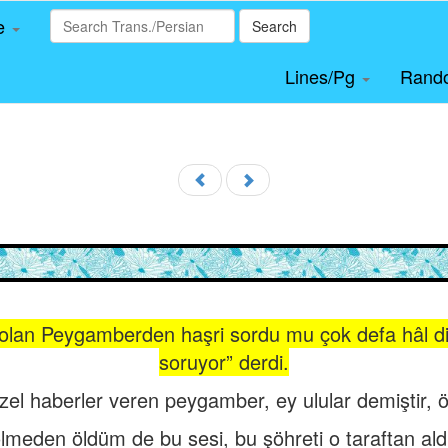
le
Search
Lines/Pg
Rand
r olan Peygamberden haşri sordu mu çok defa hâl di
soruyor” derdi.
üzel haberler veren peygamber, ey ulular demiştir,
lmeden öldüm de bu sesi, bu şöhreti o taraftan ald