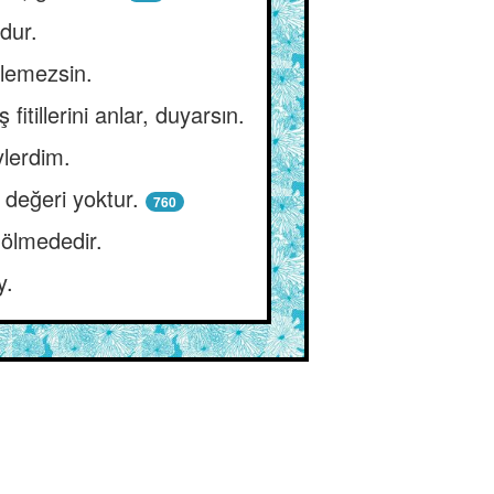
dur.
ilemezsin.
itillerini anlar, duyarsın.
ylerdim.
r değeri yoktur.
760
ölmededir.
y.