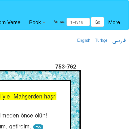
om Verse
Book
More
Verse:
Go
English
Türkçe
فارسی
753-762
liyle “Mahşerden haşri
 ölmeden önce ölün!
ım, getirdim.
755