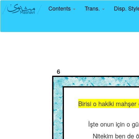
Contents
Trans.
Disp. Sty
6
Birisi o hakiki mahşe
İşte onun için o g
Nitekim ben de ö