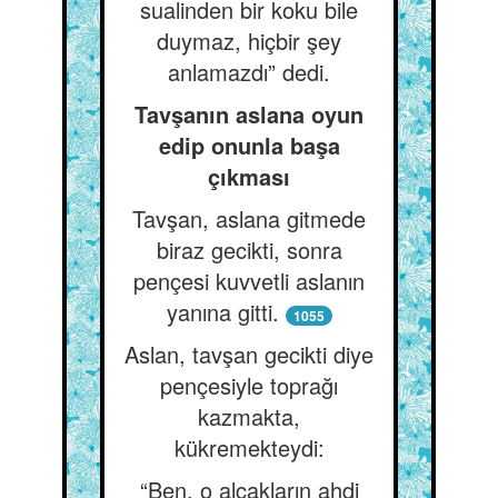
sualinden bir koku bile
duymaz, hiçbir şey
anlamazdı” dedi.
Tavşanın aslana oyun
edip onunla başa
çıkması
Tavşan, aslana gitmede
biraz gecikti, sonra
pençesi kuvvetli aslanın
yanına gitti.
1055
Aslan, tavşan gecikti diye
pençesiyle toprağı
kazmakta,
kükremekteydi:
“Ben, o alçakların ahdi