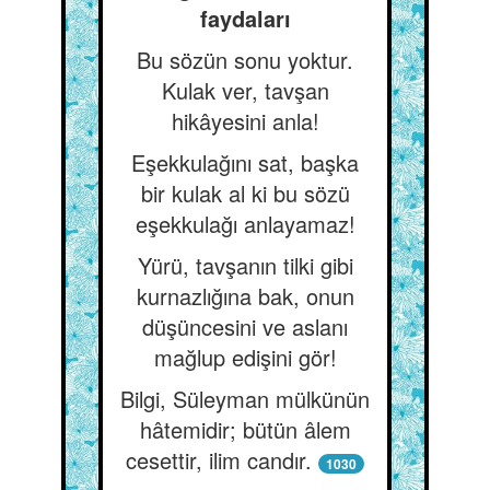
faydaları
Bu sözün sonu yoktur.
Kulak ver, tavşan
hikâyesini anla!
Eşekkulağını sat, başka
bir kulak al ki bu sözü
eşekkulağı anlayamaz!
Yürü, tavşanın tilki gibi
kurnazlığına bak, onun
düşüncesini ve aslanı
mağlup edişini gör!
Bilgi, Süleyman mülkünün
hâtemidir; bütün âlem
cesettir, ilim candır.
1030