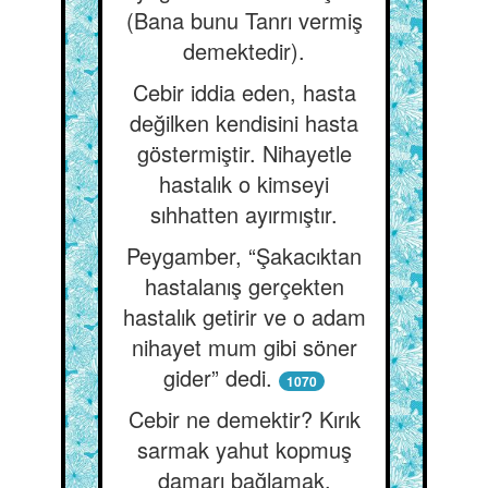
(Bana bunu Tanrı vermiş
demektedir).
Cebir iddia eden, hasta
değilken kendisini hasta
göstermiştir. Nihayetle
hastalık o kimseyi
sıhhatten ayırmıştır.
Peygamber, “Şakacıktan
hastalanış gerçekten
hastalık getirir ve o adam
nihayet mum gibi söner
gider” dedi.
1070
Cebir ne demektir? Kırık
sarmak yahut kopmuş
damarı bağlamak.