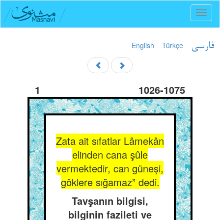
Toggl
naviga
English
Türkçe
فارسی
1
1026-1075
Zata ait sıfatlar Lâmekân
elinden cana şûle
vermektedir, can güneşi,
göklere sığamaz” dedi.
Tavşanın bilgisi,
bilginin fazileti ve