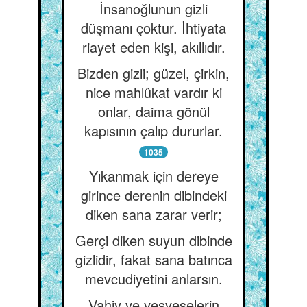
İnsanoğlunun gizli
düşmanı çoktur. İhtiyata
riayet eden kişi, akıllıdır.
Bizden gizli; güzel, çirkin,
nice mahlûkat vardır ki
onlar, daima gönül
kapısının çalıp dururlar.
1035
Yıkanmak için dereye
girince derenin dibindeki
diken sana zarar verir;
Gerçi diken suyun dibinde
gizlidir, fakat sana batınca
mevcudiyetini anlarsın.
Vahiy ve vesveselerin