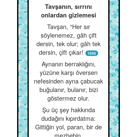
Tavşanın, sırrını
onlardan gizlemesi
Tavşan, “Her sır
söylenemez, gâh çift
dersin, tek olur; gâh tek
dersin, çift çıkar!
1045
Aynanın berraklığını,
yüzüne karşı översen
nefesinden ayna çabucak
buğulanır, bulanır, bizi
göstermez olur.
Şu üç şey hakkında
dudağını kıpırdatma:
Gittiğin yol, paran, bir de
mezhebin.