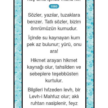
1060
Sözler, yazılar, tuzaklara
benzer. Tatlı sözler, bizim
ömrümüzün kumudur.
İçinde su kaynayan kum
pek az bulunur; yürü, onu
ara!
Hikmet arayan hikmet
kaynağı olur, tahsilden ve
sebeplere teşebbüsten
kurtulur.
Bilgileri hıfzeden levh, bir
Levh-i Mahfuz olur; aklı
ruhtan nasiplenir, feyz