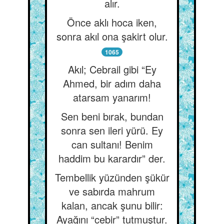
alır.
Önce aklı hoca iken,
sonra akıl ona şakirt olur.
1065
Akıl; Cebrail gibi “Ey
Ahmed, bir adım daha
atarsam yanarım!
Sen beni bırak, bundan
sonra sen ileri yürü. Ey
can sultanı! Benim
haddim bu karardır” der.
Tembellik yüzünden şükür
ve sabırda mahrum
kalan, ancak şunu bilir:
Ayağını “cebir” tutmuştur.