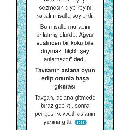
sezmesin diye reyini
kapalı misalle söylerdi.
Bu misalle muradını
anlatmış olurdu. Ağyar
sualinden bir koku bile
duymaz, hiçbir şey
anlamazdı” dedi.
Tavşanın aslana oyun
edip onunla başa
çıkması
Tavşan, aslana gitmede
biraz gecikti, sonra
pençesi kuvvetli aslanın
yanına gitti.
1055