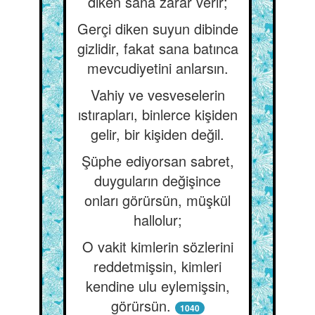
diken sana zarar verir;
Gerçi diken suyun dibinde
gizlidir, fakat sana batınca
mevcudiyetini anlarsın.
Vahiy ve vesveselerin
ıstırapları, binlerce kişiden
gelir, bir kişiden değil.
Şüphe ediyorsan sabret,
duyguların değişince
onları görürsün, müşkül
hallolur;
O vakit kimlerin sözlerini
reddetmişsin, kimleri
kendine ulu eylemişsin,
görürsün.
1040