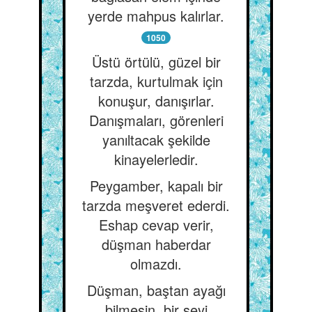
yerde mahpus kalırlar.
1050
Üstü örtülü, güzel bir
tarzda, kurtulmak için
konuşur, danışırlar.
Danışmaları, görenleri
yanıltacak şekilde
kinayelerledir.
Peygamber, kapalı bir
tarzda meşveret ederdi.
Eshap cevap verir,
düşman haberdar
olmazdı.
Düşman, baştan ayağı
bilmesin, bir şeyi