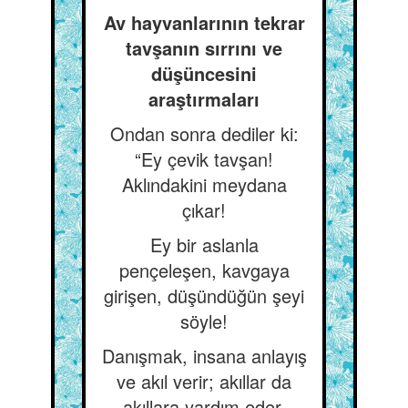
Av hayvanlarının tekrar
tavşanın sırrını ve
düşüncesini
araştırmaları
Ondan sonra dediler ki:
“Ey çevik tavşan!
Aklındakini meydana
çıkar!
Ey bir aslanla
pençeleşen, kavgaya
girişen, düşündüğün şeyi
söyle!
Danışmak, insana anlayış
ve akıl verir; akıllar da
akıllara yardım eder.