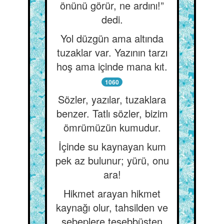
önünü görür, ne ardını!”
dedi.
Yol düzgün ama altında
tuzaklar var. Yazının tarzı
hoş ama içinde mana kıt.
1060
Sözler, yazılar, tuzaklara
benzer. Tatlı sözler, bizim
ömrümüzün kumudur.
İçinde su kaynayan kum
pek az bulunur; yürü, onu
ara!
Hikmet arayan hikmet
kaynağı olur, tahsilden ve
sebeplere teşebbüsten