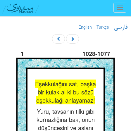
Toggl
naviga
English
Türkçe
فارسی
1
1028-1077
Eşekkulağını sat, başka
bir kulak al ki bu sözü
eşekkulağı anlayamaz!
Yürü, tavşanın tilki gibi
kurnazlığına bak, onun
düşüncesini ve aslanı