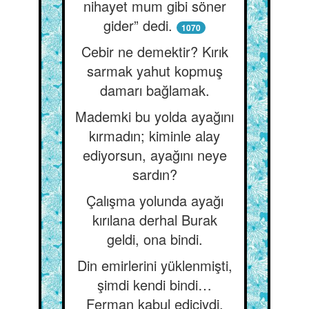
nihayet mum gibi söner
gider” dedi.
1070
Cebir ne demektir? Kırık
sarmak yahut kopmuş
damarı bağlamak.
Mademki bu yolda ayağını
kırmadın; kiminle alay
ediyorsun, ayağını neye
sardın?
Çalışma yolunda ayağı
kırılana derhal Burak
geldi, ona bindi.
Din emirlerini yüklenmişti,
şimdi kendi bindi…
Ferman kabul ediciydi,