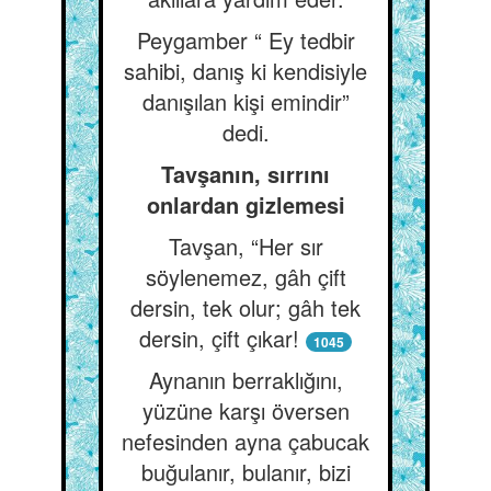
Peygamber “ Ey tedbir
sahibi, danış ki kendisiyle
danışılan kişi emindir”
dedi.
Tavşanın, sırrını
onlardan gizlemesi
Tavşan, “Her sır
söylenemez, gâh çift
dersin, tek olur; gâh tek
dersin, çift çıkar!
1045
Aynanın berraklığını,
yüzüne karşı översen
nefesinden ayna çabucak
buğulanır, bulanır, bizi