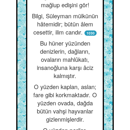
mağlup edişini gör!
Bilgi, Süleyman mülkünün
hâtemidir; bütün âlem
cesettir, ilim candır.
1030
Bu hüner yüzünden
denizlerin, dağların,
ovaların mahlûkatı,
insanoğluna karşı âciz
kalmıştır.
O yüzden kaplan, aslan;
fare gibi korkmaktadır. O
yüzden ovada, dağda
bütün vahşi hayvanlar
gizlenmişlerdir.