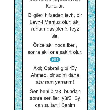
kurtulur.
Bilgileri hıfzeden levh, bir
Levh-i Mahfuz olur; aklı
ruhtan nasiplenir, feyz
alır.
Önce aklı hoca iken,
sonra akıl ona şakirt olur.
1065
Akıl; Cebrail gibi “Ey
Ahmed, bir adım daha
atarsam yanarım!
Sen beni bırak, bundan
sonra sen ileri yürü. Ey
can sultanı! Benim