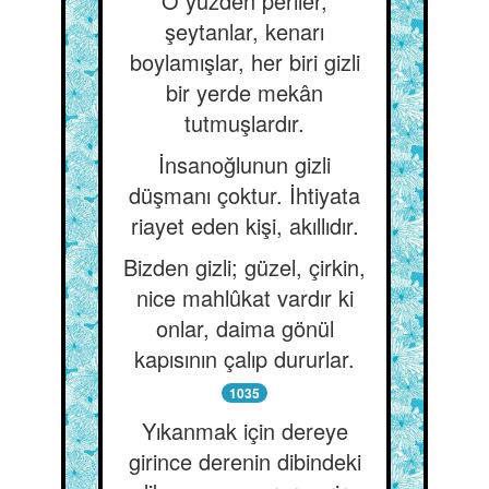
O yüzden periler,
şeytanlar, kenarı
boylamışlar, her biri gizli
bir yerde mekân
tutmuşlardır.
İnsanoğlunun gizli
düşmanı çoktur. İhtiyata
riayet eden kişi, akıllıdır.
Bizden gizli; güzel, çirkin,
nice mahlûkat vardır ki
onlar, daima gönül
kapısının çalıp dururlar.
1035
Yıkanmak için dereye
girince derenin dibindeki