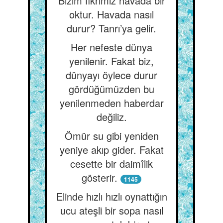
Bizim fikrimiz havada bir
oktur. Havada nasıl
durur? Tanrı’ya gelir.
Her nefeste dünya
yenilenir. Fakat biz,
dünyayı öylece durur
gördüğümüzden bu
yenilenmeden haberdar
değiliz.
Ömür su gibi yeniden
yeniye akıp gider. Fakat
cesette bir daimîlik
gösterir.
1145
Elinde hızlı hızlı oynattığın
ucu ateşli bir sopa nasıl