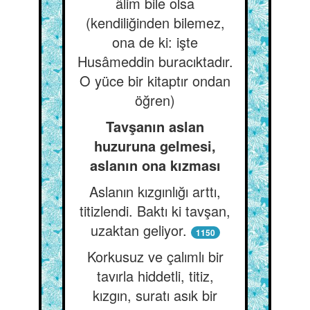
âlim bile olsa
(kendiliğinden bilemez,
ona de ki: işte
Husâmeddin buracıktadır.
O yüce bir kitaptır ondan
öğren)
Tavşanın aslan
huzuruna gelmesi,
aslanın ona kızması
Aslanın kızgınlığı arttı,
titizlendi. Baktı ki tavşan,
uzaktan geliyor.
1150
Korkusuz ve çalımlı bir
tavırla hiddetli, titiz,
kızgın, suratı asık bir