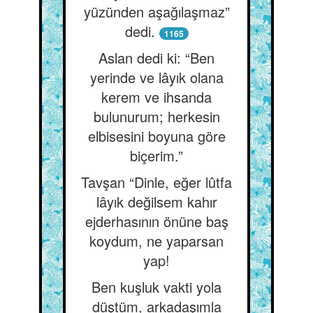
yüzünden aşağılaşmaz”
dedi.
1165
Aslan dedi ki: “Ben
yerinde ve lâyık olana
kerem ve ihsanda
bulunurum; herkesin
elbisesini boyuna göre
biçerim.”
Tavşan “Dinle, eğer lûtfa
lâyık değilsem kahır
ejderhasının önüne baş
koydum, ne yaparsan
yap!
Ben kuşluk vakti yola
düştüm, arkadaşımla