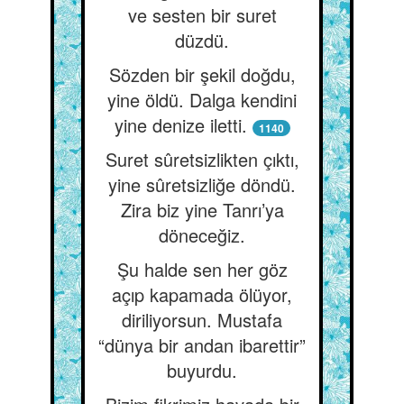
ve sesten bir suret
düzdü.
Sözden bir şekil doğdu,
yine öldü. Dalga kendini
yine denize iletti.
1140
Suret sûretsizlikten çıktı,
yine sûretsizliğe döndü.
Zira biz yine Tanrı’ya
döneceğiz.
Şu halde sen her göz
açıp kapamada ölüyor,
diriliyorsun. Mustafa
“dünya bir andan ibarettir”
buyurdu.