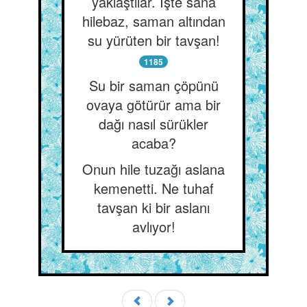
yaklaştılar. İşte sana
hilebaz, saman altından
su yürüten bir tavşan!
1185
Su bir saman çöpünü
ovaya götürür ama bir
dağı nasıl sürükler
acaba?
Onun hile tuzağı aslana
kemenetti. Ne tuhaf
tavşan ki bir aslanı
avlıyor!