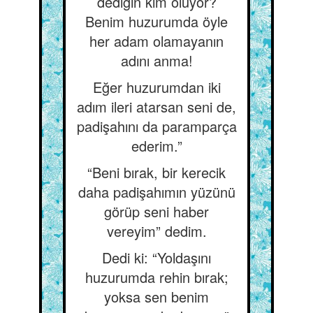
dediğin kim oluyor?
Benim huzurumda öyle
her adam olamayanın
adını anma!
Eğer huzurumdan iki
adım ileri atarsan seni de,
padişahını da paramparça
ederim.”
“Beni bırak, bir kerecik
daha padişahımın yüzünü
görüp seni haber
vereyim” dedim.
Dedi ki: “Yoldaşını
huzurumda rehin bırak;
yoksa sen benim