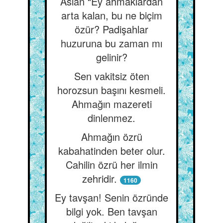
Aslan “Ey ahmaklardan
arta kalan, bu ne biçim
özür? Padişahlar
huzuruna bu zaman mı
gelinir?
Sen vakitsiz öten
horozsun başını kesmeli.
Ahmağın mazereti
dinlenmez.
Ahmağın özrü
kabahatinden beter olur.
Cahilin özrü her ilmin
zehridir.
1160
Ey tavşan! Senin özründe
bilgi yok. Ben tavşan