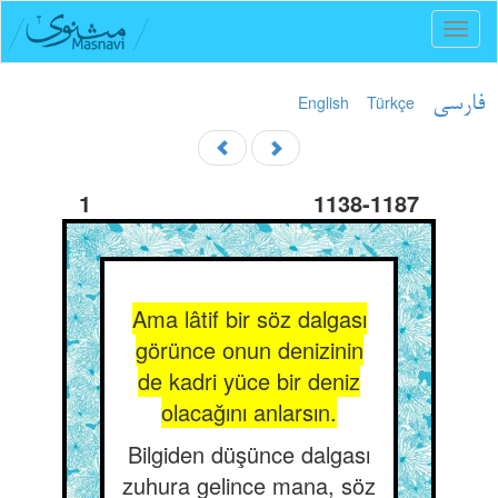
Toggl
naviga
English
Türkçe
فارسی
1
1138-1187
Ama lâtif bir söz dalgası
görünce onun denizinin
de kadri yüce bir deniz
olacağını anlarsın.
Bilgiden düşünce dalgası
zuhura gelince mana, söz