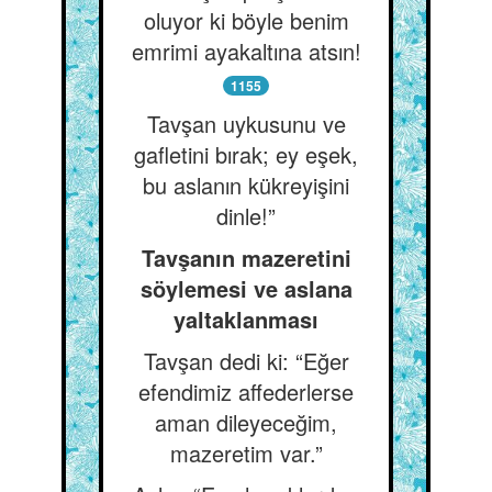
oluyor ki böyle benim
emrimi ayakaltına atsın!
1155
Tavşan uykusunu ve
gafletini bırak; ey eşek,
bu aslanın kükreyişini
dinle!”
Tavşanın mazeretini
söylemesi ve aslana
yaltaklanması
Tavşan dedi ki: “Eğer
efendimiz affederlerse
aman dileyeceğim,
mazeretim var.”