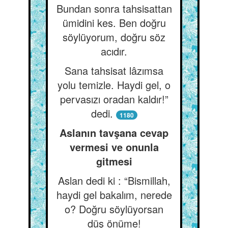
Bundan sonra tahsisattan
ümidini kes. Ben doğru
söylüyorum, doğru söz
acıdır.
Sana tahsisat lâzımsa
yolu temizle. Haydi gel, o
pervasızı oradan kaldır!”
dedi.
1180
Aslanın tavşana cevap
vermesi ve onunla
gitmesi
Aslan dedi ki : “Bismillah,
haydi gel bakalım, nerede
o? Doğru söylüyorsan
düş önüme!