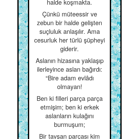
halde koşmakta.
Çünkü müteessir ve
zebun bir halde gelişten
suçluluk anlaşılır. Ama
cesurluk her türlü şüpheyi
giderir.
Aslanın hizasına yaklaşıp
ilerleyince aslan bağırdı:
“Bire adam evlâdı
olmayan!
Ben ki filleri parça parça
etmişim; ben ki erkek
aslanların kulağını
burmuşum;
Bir tavşan parçası kim