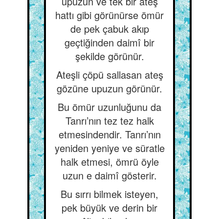
upuzun ve tek bir ateş
hattı gibi görünürse ömür
de pek çabuk akıp
geçtiğinden daimî bir
şekilde görünür.
Ateşli çöpü sallasan ateş
gözüne upuzun görünür.
Bu ömür uzunluğunu da
Tanrı’nın tez tez halk
etmesindendir. Tanrı’nın
yeniden yeniye ve süratle
halk etmesi, ömrü öyle
uzun e daimî gösterir.
Bu sırrı bilmek isteyen,
pek büyük ve derin bir