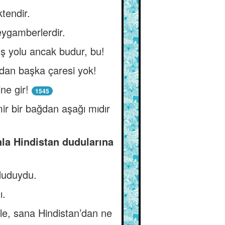
tendir.
eygamberlerdir.
uş yolu ancak budur, bu!
dan başka çaresi yok!
ne gir!
1545
r bir bağdan aşağı mıdır
nla Hindistan dudularına
 duduydu.
ı.
yle, sana Hindistan’dan ne