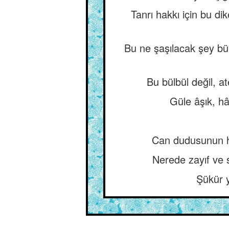
Tanrı hakkı için bu d
Bu ne şaşılacak şey bülb
Bu bülbül değil, a
Güle âşık, hâ
Can dudusunun hi
Nerede zayıf ve 
Şükür y