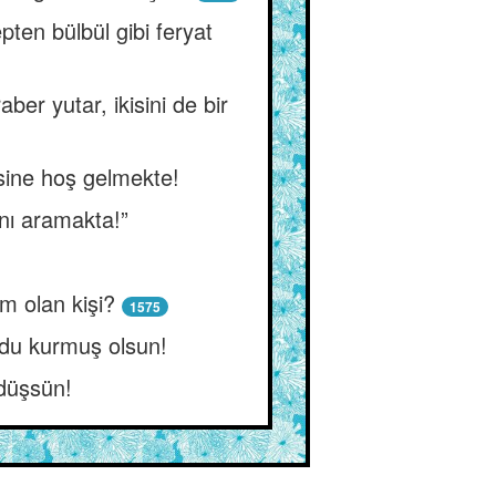
ten bülbül gibi feryat
ber yutar, ikisini de bir
isine hoş gelmekte!
ını aramakta!”
m olan kişi?
1575
rdu kurmuş olsun!
 düşsün!