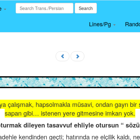
le
Search
Lines/Pg
Rand
aya çalışmak, hapsolmakla müsavi, ondan gayrı bir 
sapan gibi… istenen yere gitmesine imkan yok.
 oturmak dileyen tasavvuf ehliyle otursun “ sö
 kadehle kendinden geçti; hatırında ne elçilik kaldı, ne