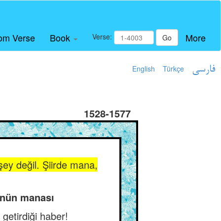
om Verse
Book
More
Verse:
Go
English
Türkçe
فارسی
1528-1577
şey değil. Şiirde mana,
zünün manası
 getirdiği haber!