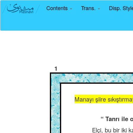
Contents
Trans.
Disp. Sty
1
Manayı şiire sıkıştırm
“ Tanrı ile
Elçi, bu bir iki