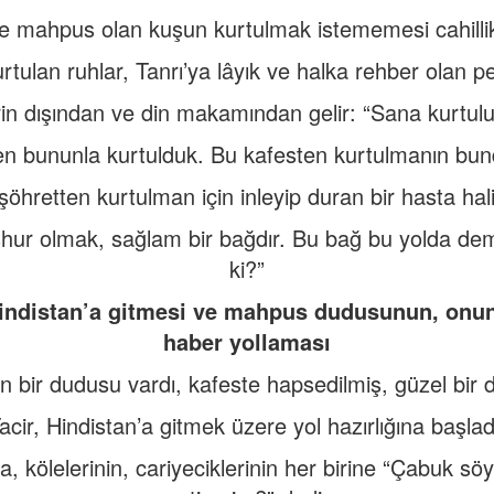
e mahpus olan kuşun kurtulmak istememesi cahillik
rtulan ruhlar, Tanrı’ya lâyık ve halka rehber olan p
erin dışından ve din makamından gelir: “Sana kurtul
en bununla kurtulduk. Bu kafesten kurtulmanın bun
öhretten kurtulman için inleyip duran bir hasta hali
hur olmak, sağlam bir bağdır. Bu bağ bu yolda demi
ki?”
n Hindistan’a gitmesi ve mahpus dudusunun, onu
haber yollaması
rin bir dudusu vardı, kafeste hapsedilmiş, güzel bir
acir, Hindistan’a gitmek üzere yol hazırlığına başlad
a, kölelerinin, cariyeciklerinin her birine “Çabuk sö