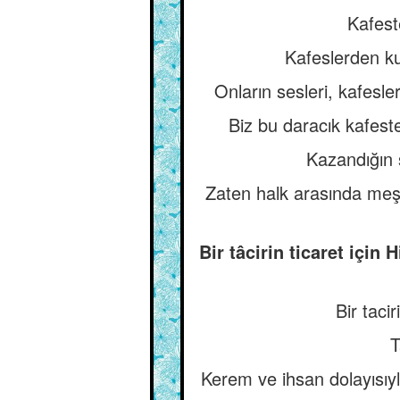
Kafest
Kafeslerden ku
Onların sesleri, kafesl
Biz bu daracık kafest
Kazandığın ş
Zaten halk arasında meş
Bir tâcirin ticaret içi
Bir taci
T
Kerem ve ihsan dolayısıyl