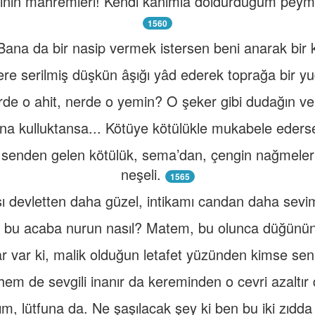
linin mahremleri! Kendi kanımla doldurduğum pey
1560
 Bana da bir nasip vermek istersen beni anarak bir 
ere serilmiş düşkün âşığı yâd ederek toprağa bir 
rde o ahit, nerde o yemin? O şeker gibi dudağın ver
na kulluktansa... Kötüye kötülükle mukabele eders
le senden gelen kötülük, sema’dan, çengin nağmeler
neşeli.
1565
ı devletten daha güzel, intikamı candan daha seviml
n bu acaba nurun nasıl? Matem, bu olunca düğünün
klar var ki, malik olduğun letafet yüzünden kimse se
hem de sevgili inanır da kereminden o cevri azaltır 
ım, lütfuna da. Ne şaşılacak şey ki ben bu iki zıdd