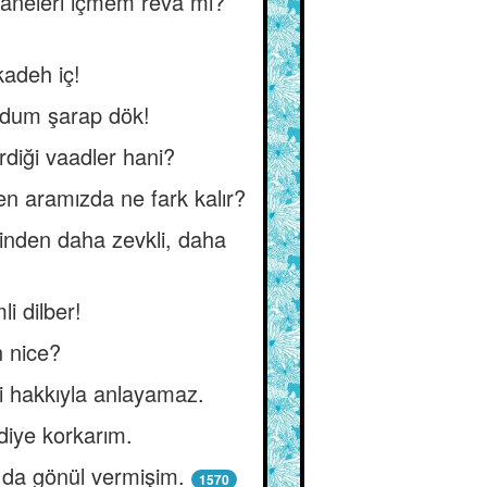
maneleri içmem reva mı?
kadeh iç!
yudum şarap dök!
diği vaadler hani?
en aramızda ne fark kalır?
inden daha zevkli, daha
i dilber!
 nice?
ni hakkıyla anlayamaz.
diye korkarım.
a da gönül vermişim.
1570