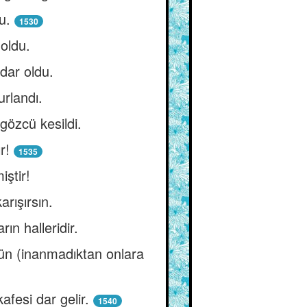
u.
1530
 oldu.
dar oldu.
rlandı.
gözcü kesildi.
r!
1535
iştir!
arışırsın.
ın halleridir.
sün (inanmadıktan onlara
afesi dar gelir.
1540