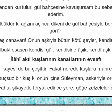
ikenden kurtulur, gül bahçesine kavuşursam bu sebep
ederim.
üldür ki ağzını açınca dikeni de gül bahçesiyle bera
görür!
teş canavarı! Onun aşkıyla bütün kötü şeyler, kend
lbuki esasen kendisi gül, kendisine âşık, kendi aşk
İlâhî akıl kuşlarının kanatlarının evsafı
kâyesi de bu çeşittir. Fakat nerede kuşlara mahre
suçsuz bir kuş ki onun içine Süleyman, askeriyle o
ahut şikâyetle feryat edince yere, göğe zelzeleler