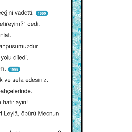
eğini vadetti.
1550
tireyim?” dedi.
nlat.
m mahpusumuzdur.
yolu diledi.
im.
1555
vk ve sefa edesiniz.
bahçelerinde.
 hatırlayın!
iri Leylâ, öbürü Mecnun