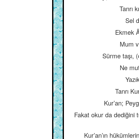
Tanrı k
Sel d
Ekmek Âd
Mum ve
Sürme taşı, (
Ne mut
Yazık
Tanrı Kur
Kur’an; Peyga
Fakat okur da dediğini 
Kur’an’ın hükümlerin