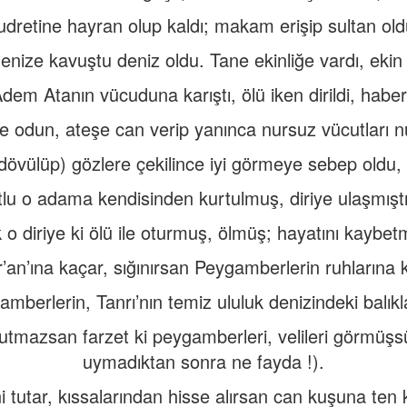
udretine hayran olup kaldı; makam erişip sultan old
enize kavuştu deniz oldu. Tane ekinliğe vardı, ekin
em Atanın vücuduna karıştı, ölü iken dirildi, haber
 odun, ateşe can verip yanınca nursuz vücutları nu
dövülüp) gözlere çekilince iyi görmeye sebep oldu, 
lu o adama kendisinden kurtulmuş, diriye ulaşmıştı
 o diriye ki ölü ile oturmuş, ölmüş; hayatını kaybetm
’an’ına kaçar, sığınırsan Peygamberlerin ruhlarına k
mberlerin, Tanrı’nın temiz ululuk denizindeki balıklar
tutmazsan farzet ki peygamberleri, velileri görmüş
uymadıktan sonra ne fayda !).
i tutar, kıssalarından hisse alırsan can kuşuna ten k