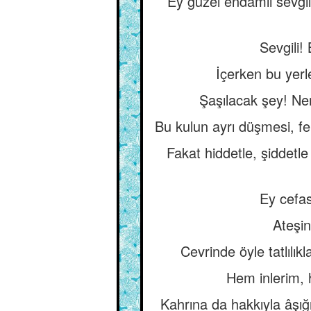
Ey güzel endamlı sevgi
Sevgili!
İçerken bu yerl
Şaşılacak şey! Ne
Bu kulun ayrı düşmesi, fe
Fakat hiddetle, şiddet
Ey cefas
Ateşi
Cevrinde öyle tatlılı
Hem inlerim, 
Kahrına da hakkıyla âşığ