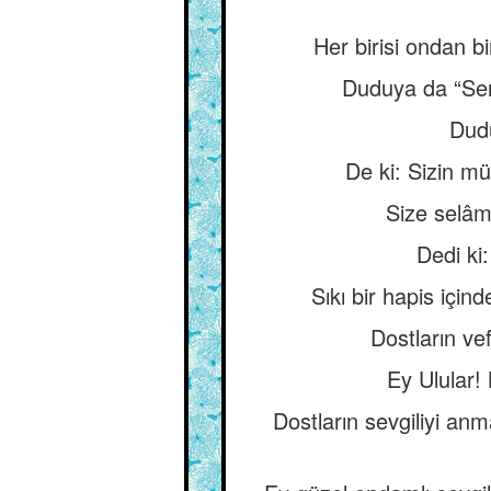
Her birisi ondan bi
Duduya da “Sen
Dudu
De ki: Sizin mü
Size selâm 
Dedi ki
Sıkı bir hapis için
Dostların ve
Ey Ulular! 
Dostların sevgiliyi an