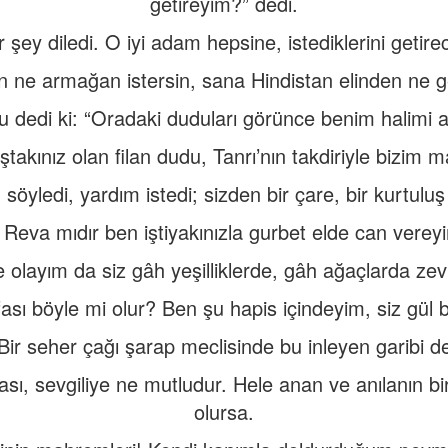
getireyim?” dedi.
r şey diledi. O iyi adam hepsine, istediklerini getirec
 ne armağan istersin, sana Hindistan elinden ne ge
 dedi ki: “Oradaki duduları görünce benim halimi a
ştakınız olan filan dudu, Tanrı’nın takdiriyle bizi
söyledi, yardım istedi; sizden bir çare, bir kurtuluş 
: Reva mıdır ben iştiyakınızla gurbet elde can verey
de olayım da siz gâh yeşilliklerde, gâh ağaçlarda ze
fası böyle mi olur? Ben şu hapis içindeyim, siz gül 
Bir seher çağı şarap meclisinde bu inleyen garibi de
ması, sevgiliye ne mutludur. Hele anan ve anılanın b
olursa.