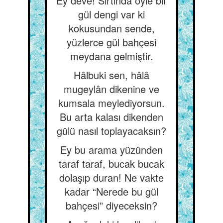
Ey deve! Sırtında öyle bir
gül dengi var ki
kokusundan sende,
yüzlerce gül bahçesi
meydana gelmiştir.
Hâlbuki sen, hâlâ
mugeylân dikenine ve
kumsala meylediyorsun.
Bu arta kalası dikenden
gülü nasıl toplayacaksın?
Ey bu arama yüzünden
taraf taraf, bucak bucak
dolaşıp duran! Ne vakte
kadar “Nerede bu gül
bahçesi” diyeceksin?