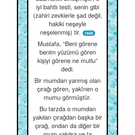
iyi bahtlı testi, senin gibi
(zahiri zevklerle şad değil,
hakiki neşeyle
neşelenmiş) tir.
1945
Mustafa, “Beni görene
benim yüzümü gören
kişiyi görene ne mutlu”
dedi.
Bir mumdan yanmış olan
çırağı gören, yakînen o
mumu görmüştür.
Bu tarzda o mumdan
yakılan çırağdan başka bir
çırağ, ondan da diğer bir
mum yakılsa ve ta