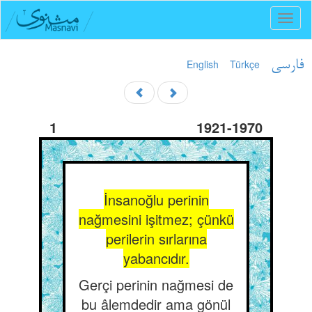
Toggl
naviga
English
Türkçe
فارسی
1
1921-1970
İnsanoğlu perinin
nağmesini işitmez; çünkü
perilerin sırlarına
yabancıdır.
Gerçi perinin nağmesi de
bu âlemdedir ama gönül