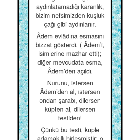
aydınlatamadığı karanlık,
bizim nefsimizden kuşluk
çağı gibi aydınlanır.
Âdem evlâdına esmasını
bizzat gösterdi. ( Âdem’i,
isimlerine mazhar etti);
diğer mevcudata esma,
Âdem’den açıldı.
Nurunu, istersen
Âdem’den al, istersen
ondan şarabı, dilersen
küpten al, dilersen
testiden!
Çünkü bu testi, küple
adamakıllı birleşmiştir; o