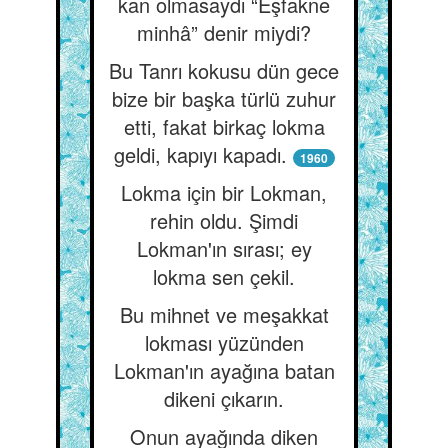
kan olmasaydı “Eşfakne
minhâ” denir miydi?
Bu Tanrı kokusu dün gece
bize bir başka türlü zuhur
etti, fakat birkaç lokma
geldi, kapıyı kapadı.
1960
Lokma için bir Lokman,
rehin oldu. Şimdi
Lokman'ın sırası; ey
lokma sen çekil.
Bu mihnet ve meşakkat
lokması yüzünden
Lokman'ın ayağına batan
dikeni çıkarın.
Onun ayağında diken