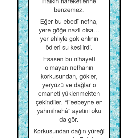
Halkın hareketlerine
benzemez.
Eğer bu ebedî nefha,
yere göğe nazil olsa…
yer ehliyle gök ehlinin
ödleri su kesilirdi.
Esasen bu nihayeti
olmayan nefhanın
korkusundan, gökler,
yeryüzü ve dağlar o
emaneti yüklenmekten
çekindiler. “Feebeyne en
yahmilnehâ” ayetini oku
da gör.
Korkusundan dağın yüreği