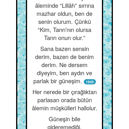
âleminde “Lillâh” sırrına
mazhar oldun, ben de
senin olurum. Çünkü
“Kim, Tanrı’nın olursa
Tanrı onun olur.”
Sana bazen sensin
derim, bazen de benim
derim. Ne dersem
diyeyim, ben aydın ve
parlak bir güneşim.
1940
Her nerede bir çırağlıktan
parlasan orada bütün
âlemin müşkülleri hallolur.
Güneşin bile
gideremediği,