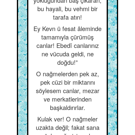
yokluğundan baş çıkaran;
bu hayali, bu vehmi bir
tarafa atın!
Ey Kevn ü fesat âleminde
tamamıyla çürümüş
canlar! Ebedî canlarınız
ne vücuda geldi, ne
doğdu!”
O nağmelerden pek az,
pek cüzi bir miktarını
söylesem canlar, mezar
ve merkatlerinden
başkaldırırlar.
Kulak ver! O nağmeler
uzakta değil; fakat sana