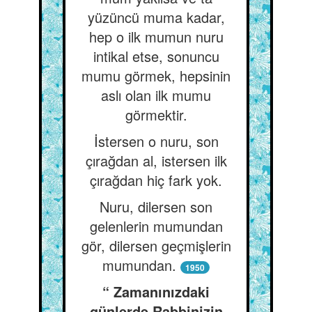
yüzüncü muma kadar,
hep o ilk mumun nuru
intikal etse, sonuncu
mumu görmek, hepsinin
aslı olan ilk mumu
görmektir.
İstersen o nuru, son
çırağdan al, istersen ilk
çırağdan hiç fark yok.
Nuru, dilersen son
gelenlerin mumundan
gör, dilersen geçmişlerin
mumundan.
1950
“ Zamanınızdaki
günlerde Rabbinizin