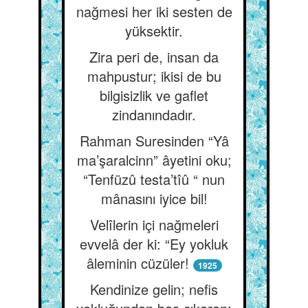
nağmesi her iki sesten de
yüksektir.
Zira peri de, insan da
mahpustur; ikisi de bu
bilgisizlik ve gaflet
zindanındadır.
Rahman Suresinden “Yâ
ma’şaralcinn” âyetini oku;
“Tenfüzû testa’tîû “ nun
mânasını iyice bil!
Velîlerin içi nağmeleri
evvelâ der ki: “Ey yokluk
âleminin cüzüler!
1925
Kendinize gelin; nefis