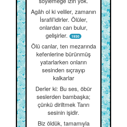
söylemeğe izin yok.
Agâh ol ki veliler, zamanın
İsrafil’idirler. Ölüler,
onlardan can bulur,
gelişirler.
1930
Ölü canlar, ten mezarında
kefenlerine bürünmüş
yatarlarken onların
sesinden sıçrayıp
kalkarlar
Derler ki: Bu ses, öbür
seslerden bambaşka;
çünkü diriltmek Tanrı
sesinin işidir.
Biz öldük, tamamıyla