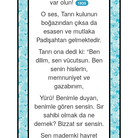
var olun!
1935
O ses, Tanrı kulunun
boğazından çıksa da
esasen ve mutlaka
Padişahtan gelmektedir.
Tanrı ona dedi ki: “Ben
dilim, sen vücutsun. Ben
senin hislerin,
memnuniyet ve
gazabınım,
Yürü! Benimle duyan,
benimle gören sensin. Sır
sahibi olmak da ne
demek? Bizzat sır sensin.
Sen mademki hayret