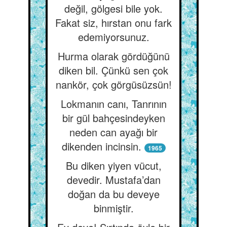
değil, gölgesi bile yok.
Fakat siz, hırstan onu fark
edemiyorsunuz.
Hurma olarak gördüğünü
diken bil. Çünkü sen çok
nankör, çok görgüsüzsün!
Lokmanın canı, Tanrının
bir gül bahçesindeyken
neden can ayağı bir
dikenden incinsin.
1965
Bu diken yiyen vücut,
devedir. Mustafa’dan
doğan da bu deveye
binmiştir.