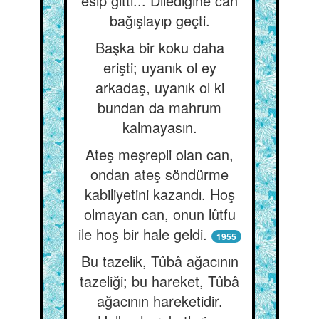
esip gitti... Dilediğine can
bağışlayıp geçti.
Başka bir koku daha
erişti; uyanık ol ey
arkadaş, uyanık ol ki
bundan da mahrum
kalmayasın.
Ateş meşrepli olan can,
ondan ateş söndürme
kabiliyetini kazandı. Hoş
olmayan can, onun lûtfu
ile hoş bir hale geldi.
1955
Bu tazelik, Tûbâ ağacının
tazeliği; bu hareket, Tûbâ
ağacının hareketidir.