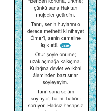
“Benden korkma, ürkme;
çünkü sana Hak’tan
müjdeler getirdim.
Tanrı, senin huylarını o
derece methetti ki nihayet
Ömer’i, senin cemaline
âşık etti.
2180
Otur şöyle önüme;
uzaklaşmağa kalkışma.
Kulağına devlet ve ikbal
âleminden bazı sırlar
söyleyeyim.
Tanrı sana selâm
söylüyor; halini, hatırını
soruyor. Hadsiz hesapsız