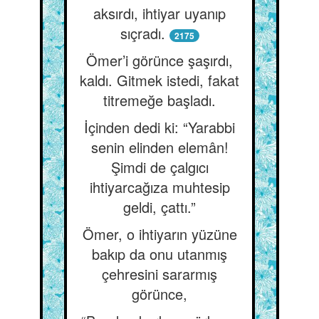
aksırdı, ihtiyar uyanıp
sıçradı.
2175
Ömer’i görünce şaşırdı,
kaldı. Gitmek istedi, fakat
titremeğe başladı.
İçinden dedi ki: “Yarabbi
senin elinden elemân!
Şimdi de çalgıcı
ihtiyarcağıza muhtesip
geldi, çattı.”
Ömer, o ihtiyarın yüzüne
bakıp da onu utanmış
çehresini sararmış
görünce,