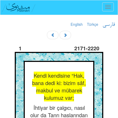
Toggl
naviga
English
Türkçe
فارسی
1
2171-2220
Kendi kendisine “Hak,
bana dedi ki: bizim sâf,
makbul ve mübarek
kulumuz var;
İhtiyar bir çalgıcı, nasıl
olur da Tanrı haslarından