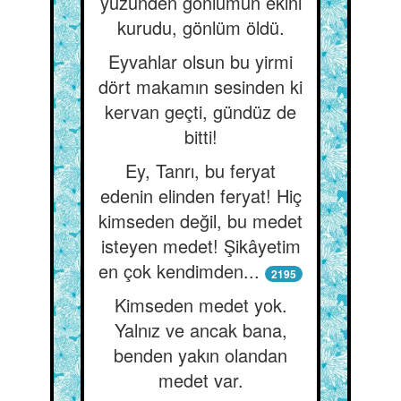
yüzünden gönlümün ekini
kurudu, gönlüm öldü.
Eyvahlar olsun bu yirmi
dört makamın sesinden ki
kervan geçti, gündüz de
bitti!
Ey, Tanrı, bu feryat
edenin elinden feryat! Hiç
kimseden değil, bu medet
isteyen medet! Şikâyetim
en çok kendimden...
2195
Kimseden medet yok.
Yalnız ve ancak bana,
benden yakın olandan
medet var.