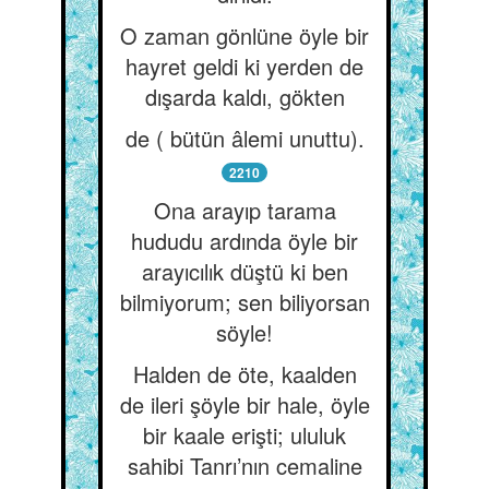
O zaman gönlüne öyle bir
hayret geldi ki yerden de
dışarda kaldı, gökten
de ( bütün âlemi unuttu).
2210
Ona arayıp tarama
hududu ardında öyle bir
arayıcılık düştü ki ben
bilmiyorum; sen biliyorsan
söyle!
Halden de öte, kaalden
de ileri şöyle bir hale, öyle
bir kaale erişti; ululuk
sahibi Tanrı’nın cemaline