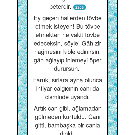
beterdir.
2205
Ey geçen hallerden tövbe
etmek isteyen! Bu tövbe
etmekten ne vakit tövbe
edeceksin, söyle! Gâh zir
nağmesini kıble edinirsin;
gâh ağlayıp inlemeyi öper
durursun.”
Faruk, sırlara ayna olunca
ihtiyar çalgıcının canı da
cisminde uyandı.
Artık can gibi, ağlamadan
gülmeden kurtuldu. Canı
gitti, bambaşka bir canla
dirildi.