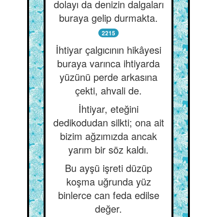
dolayı da denizin dalgaları
buraya gelip durmakta.
2215
İhtiyar çalgıcının hikâyesi
buraya varınca ihtiyarda
yüzünü perde arkasına
çekti, ahvali de.
İhtiyar, eteğini
dedikodudan silkti; ona ait
bizim ağzımızda ancak
yarım bir söz kaldı.
Bu ayşü işreti düzüp
koşma uğrunda yüz
binlerce can feda edilse
değer.