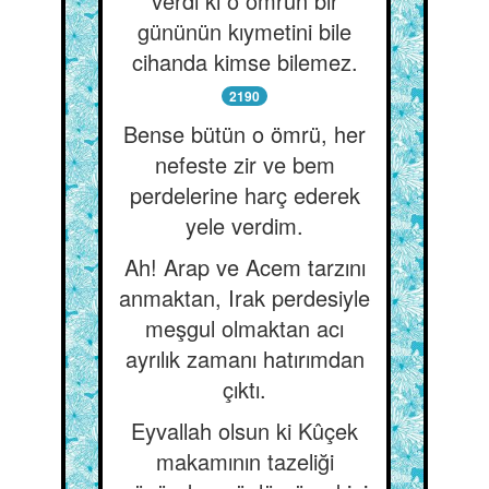
verdi ki o ömrün bir
gününün kıymetini bile
cihanda kimse bilemez.
2190
Bense bütün o ömrü, her
nefeste zir ve bem
perdelerine harç ederek
yele verdim.
Ah! Arap ve Acem tarzını
anmaktan, Irak perdesiyle
meşgul olmaktan acı
ayrılık zamanı hatırımdan
çıktı.
Eyvallah olsun ki Kûçek
makamının tazeliği