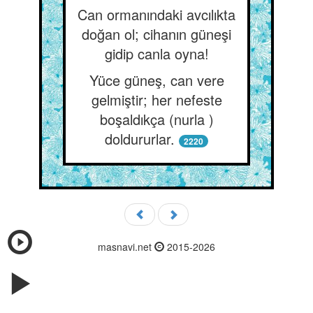
Can ormanındaki avcılıkta
doğan ol; cihanın güneşi
gidip canla oyna!
Yüce güneş, can vere
gelmiştir; her nefeste
boşaldıkça (nurla )
doldururlar.
2220
masnavi.net
2015-2026