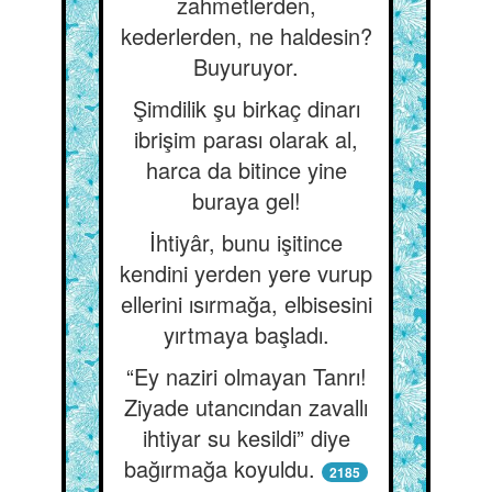
zahmetlerden,
kederlerden, ne haldesin?
Buyuruyor.
Şimdilik şu birkaç dinarı
ibrişim parası olarak al,
harca da bitince yine
buraya gel!
İhtiyâr, bunu işitince
kendini yerden yere vurup
ellerini ısırmağa, elbisesini
yırtmaya başladı.
“Ey naziri olmayan Tanrı!
Ziyade utancından zavallı
ihtiyar su kesildi” diye
bağırmağa koyuldu.
2185