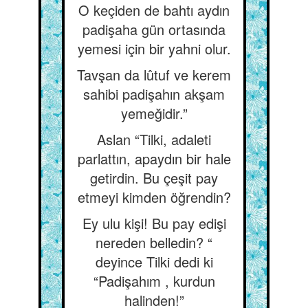
O keçiden de bahtı aydın
padişaha gün ortasında
yemesi için bir yahni olur.
Tavşan da lûtuf ve kerem
sahibi padişahın akşam
yemeğidir.”
Aslan “Tilki, adaleti
parlattın, apaydın bir hale
getirdin. Bu çeşit pay
etmeyi kimden öğrendin?
Ey ulu kişi! Bu pay edişi
nereden belledin? “
deyince Tilki dedi ki
“Padişahım , kurdun
halinden!”