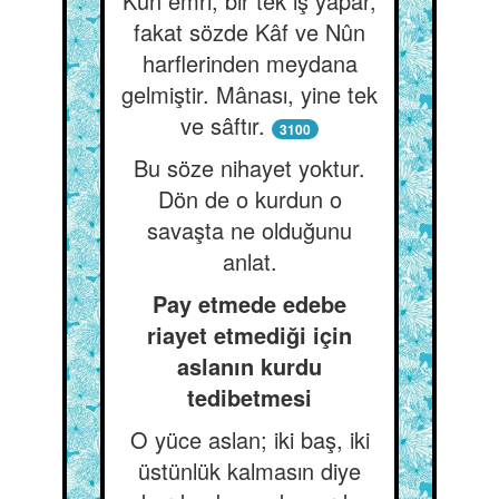
Kün emri, bir tek iş yapar,
fakat sözde Kâf ve Nûn
harflerinden meydana
gelmiştir. Mânası, yine tek
ve sâftır.
3100
Bu söze nihayet yoktur.
Dön de o kurdun o
savaşta ne olduğunu
anlat.
Pay etmede edebe
riayet etmediği için
aslanın kurdu
tedibetmesi
O yüce aslan; iki baş, iki
üstünlük kalmasın diye