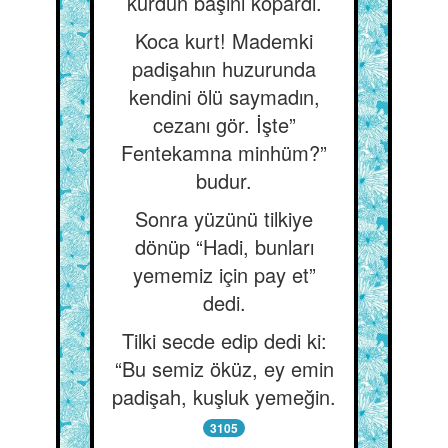
kurdun başını kopardı.
Koca kurt! Mademki
padişahın huzurunda
kendini ölü saymadın,
cezanı gör. İşte”
Fentekamna minhüm?”
budur.
Sonra yüzünü tilkiye
dönüp “Hadi, bunları
yememiz için pay et”
dedi.
Tilki secde edip dedi ki:
“Bu semiz öküz, ey emin
padişah, kuşluk yemeğin.
3105