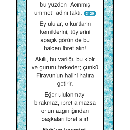
bu yüzden “Acınmış
ümmet” adını taktı.
3120
Ey ulular, o kurtların
kemiklerini, tüylerini
apaçık görün de bu
halden ibret alın!
Akıllı, bu varlığı, bu kibir
ve gururu terkeder; çünkü
Firavun’un halini hatıra
getirir.
Eğer ululanmayı
bırakmaz, ibret almazsa
onun azgınlığından
başkaları ibret alır!
Nuh’un kavmini,