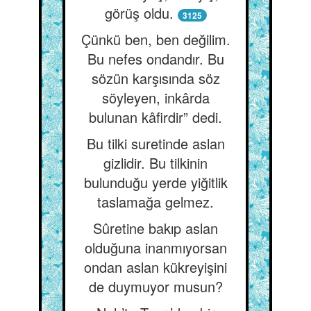
görüş oldu.
3125
Çünkü ben, ben değilim.
Bu nefes ondandır. Bu
sözün karşısında söz
söyleyen, inkârda
bulunan kâfirdir” dedi.
Bu tilki suretinde aslan
gizlidir. Bu tilkinin
bulunduğu yerde yiğitlik
taslamağa gelmez.
Sûretine bakıp aslan
olduğuna inanmıyorsan
ondan aslan kükreyişini
de duymuyor musun?