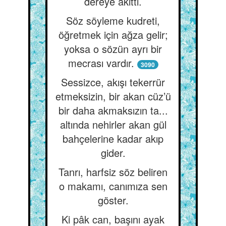
dereye akıttı.
Söz söyleme kudreti,
öğretmek için ağza gelir;
yoksa o sözün ayrı bir
mecrası vardır.
3090
Sessizce, akışı tekerrür
etmeksizin, bir akan cüz’ü
bir daha akmaksızın ta...
altında nehirler akan gül
bahçelerine kadar akıp
gider.
Tanrı, harfsiz söz beliren
o makamı, canımıza sen
göster.
Ki pâk can, başını ayak