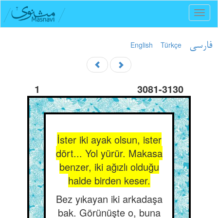
Toggl
naviga
English
Türkçe
فارسی
1
3081-3130
İster iki ayak olsun, ister
dört... Yol yürür. Makasa
benzer, iki ağızlı olduğu
halde birden keser.
Bez yıkayan iki arkadaşa
bak. Görünüşte o, buna