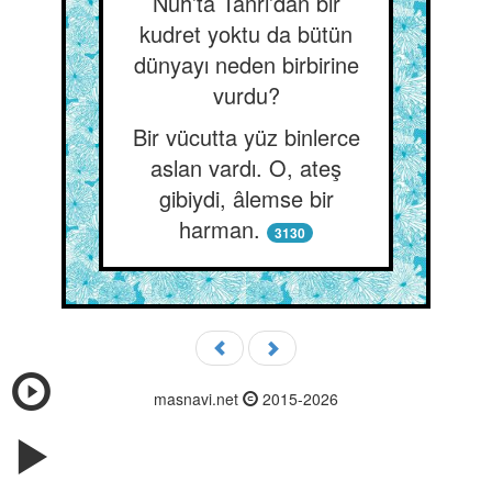
Nuh’ta Tanrı’dan bir
kudret yoktu da bütün
dünyayı neden birbirine
vurdu?
Bir vücutta yüz binlerce
aslan vardı. O, ateş
gibiydi, âlemse bir
harman.
3130
masnavi.net
2015-2026