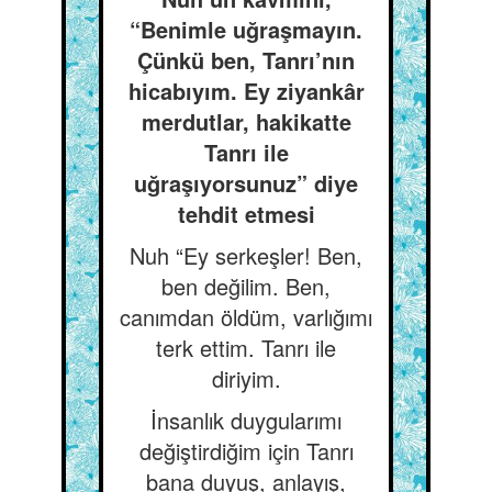
“Benimle uğraşmayın.
Çünkü ben, Tanrı’nın
hicabıyım. Ey ziyankâr
merdutlar, hakikatte
Tanrı ile
uğraşıyorsunuz” diye
tehdit etmesi
Nuh “Ey serkeşler! Ben,
ben değilim. Ben,
canımdan öldüm, varlığımı
terk ettim. Tanrı ile
diriyim.
İnsanlık duygularımı
değiştirdiğim için Tanrı
bana duyuş, anlayış,