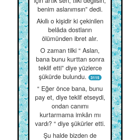
için artık sen, tilki değilsin,
benim aslanımsın” dedi.
Akıllı o kişidir ki çekinilen
belâda dostların
ölümünden ibret alır.
O zaman tilki “ Aslan,
bana bunu kurttan sonra
teklif etti” diye yüzlerce
şükürde bulundu.
3115
“ Eğer önce bana, bunu
pay et, diye teklif etseydi,
ondan canımı
kurtarmama imkân mı
vardı? “ diye şükürler etti.
Şu halde bizden de