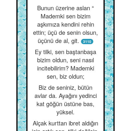
Bunun üzerine aslan “
Mademki sen bizim
aşkımıza kendini rehin
ettin; üçü de senin olsun,
üçünü de al, git.
3110
Ey tilki, sen baştanbaşa
bizim oldun, seni nasıl
incitebilirim? Mademki
sen, biz oldun;
Biz de seniniz, bütün
avlar da. Ayağını yedinci
kat göğün üstüne bas,
yüksel.
Alçak kurttan ibret aldığın