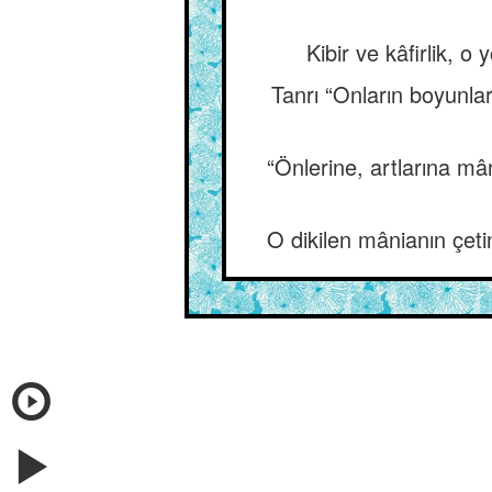
Kibir ve kâfirlik, o
Tanrı “Onların boyunları
“Önlerine, artlarına mâ
O dikilen mânianın çeti