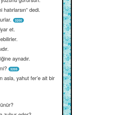
hatırlarsın” dedi.
rlar.
3200
yar et.
bilirler.
dır.
iğine aynadır.
 mi?
3205
sla, yahut fer’e ait bir
.
örünür?
 da zuhur eder?