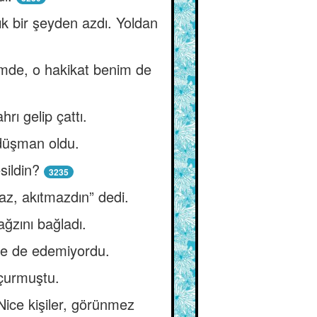
k bir şeyden azdı. Yoldan
ümde, o hakikat benim de
rı gelip çattı.
 düşman oldu.
sildin?
3235
az, akıtmazdın” dedi.
ğzını bağladı.
vbe de edemiyordu.
uçurmuştu.
Nice kişiler, görünmez