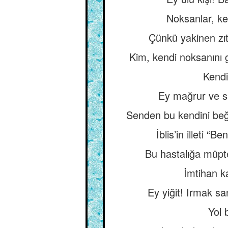
Noksanlar, ke
Çünkü yakinen zıt,
Kim, kendi noksanını
Kendi
Ey mağrur ve sa
Senden bu kendini be
İblis’in illeti 
Bu hastalığa müptel
İmtihan ka
Ey yiğit! Irmak s
Yol b