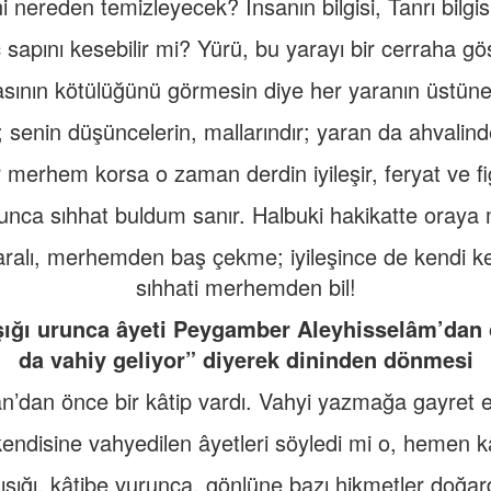
i nereden temizleyecek? İnsanın bilgisi, Tanrı bilgisi
ç sapını kesebilir mi? Yürü, bu yarayı bir cerraha gö
sının kötülüğünü görmesin diye her yaranın üstüne
; senin düşüncelerin, mallarındır; yaran da ahvalind
 merhem korsa o zaman derdin iyileşir, feryat ve fig
nca sıhhat buldum sanır. Halbuki hakikatte oraya 
 yaralı, merhemden baş çekme; iyileşince de kendi k
sıhhati merhemden bil!
ışığı urunca âyeti Peygamber Aleyhisselâm’da
da vahiy geliyor” diyerek dininden dönmesi
’dan önce bir kâtip vardı. Vahyi yazmağa gayret e
ndisine vahyedilen âyetleri söyledi mi o, hemen k
ışığı, kâtibe vurunca, gönlüne bazı hikmetler doğard