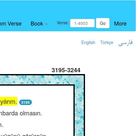
om Verse
Book
More
Verse:
Go
English
Türkçe
فارسی
3195-3244
ılırım.
3195
ambarda olmasın.
m.
l yüzünü görürsün.