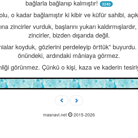
bağlarla bağlanıp kalmıştır!
3240
 yolu, o kadar bağlamıştır ki kibir ve küfür sahibi, a
na zincirler vurduk, başlarını yukarı kaldırmışlardır
zincirler, bizden dışarıda değil.
nialar koyduk, gözlerini perdeleyip örttük” buyurdu
önündeki, ardındaki mâniaya görmez.
nliği görünmez. Çünkü o kişi, kaza ve kaderin tesir
masnavi.net
2015-2026