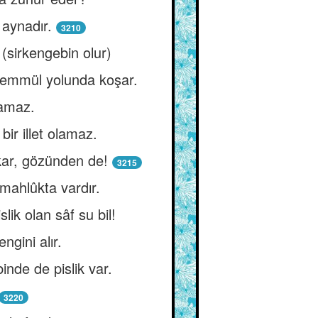
 aynadır.
3210
 (sirkengebin olur)
kemmül yolunda koşar.
çamaz.
ir illet olamaz.
ar, gözünden de!
3215
 mahlûkta vardır.
lik olan sâf su bil!
ngini alır.
nde de pislik var.
3220