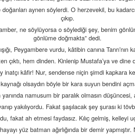
doğanları aynen söylerdi. O herzevekil, bu kadarcı
çıkıp.
amber, ne söylüyorsa o söylediği şey, benim gönl
gönlüme doğmakta” dedi.
şığı, Peygambere vurdu, kâtibin canına Tanrı’nın kah
ten çıktı, hem dinden. Kinlenip Mustafa’ya ve dine
y inatçı kâfir! Nur, sendense niçin şimdi kapkara ke
 kaynağı olsaydın böyle bir kara suyun bendini açm
yanında namusum bir paralık olmasın düşüncesi, a
anıp yakılıyordu. Fakat şaşılacak şey şurası ki tö
du, fakat ah etmesi faydasız. Kılıç gelmiş, kelleyi 
hayayı yüz batman ağırlığında bir demir yapmıştır. 