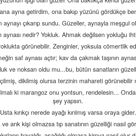
a ayna getirdim, ona bakıp yüzünü gördükçe beni 
aynayı çıkarıp sundu. Güzeller, aynayla meşgul olu
ın aynası nedir? Yokluk. Ahmak değilsen yokluğu ihti
yoklukta görünebilir. Zenginler, yoksula cömertlik ede
eğin saf aynası açtır; kav da çakmak taşının aynası
luk ve noksan oldu mu...bu, bütün sanatların güzell
içilmiş, dikilmiş olursa terzinin mahareti görünebilir
malı ki marangoz onu yontsun, rendelesin... Ondan a
şey yapsın.
Usta kırıkçı nerede ayağı kırılmış varsa oraya gider
ve arık kişi olmazsa tıp sanatının güzelliği nasıl g
akırların bayalığı, aşağılığı olmasa kimya nasıl olur