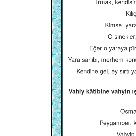
Irmak, kendisin
Kılı
Kimse, yara
O sinekler
Eğer o yaraya pîr
Yara sahibi, merhem konu
Kendine gel, ey sırtı
Vahiy kâtibine vahyin 
Osman
Peygamber, ke
Vahyin 