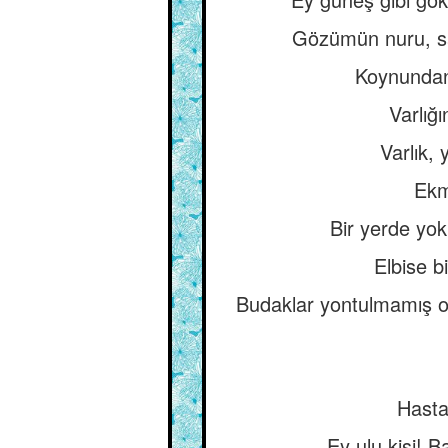
Gözümün nuru, san
Koynundan 
Varlığ
Varlık, 
Ekm
Bir yerde yok
Elbise b
Budaklar yontulmamış ol
Hasta 
Ey ulu kişi! B