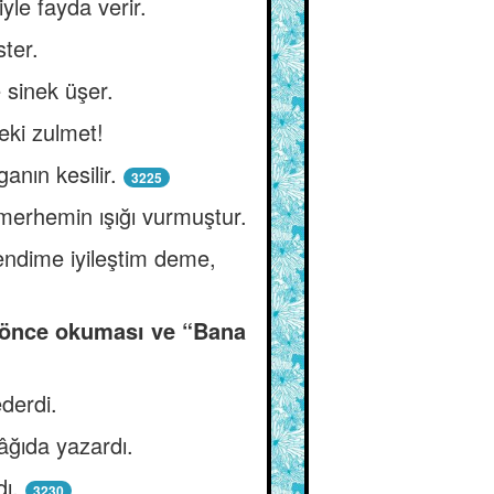
yle fayda verir.
ster.
 sinek üşer.
eki zulmet!
anın kesilir.
3225
merhemin ışığı vurmuştur.
endime iyileştim deme,
n önce okuması ve “Bana
derdi.
âğıda yazardı.
ı.
3230