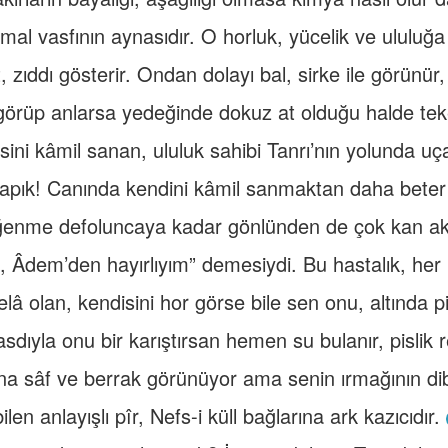
mal vasfının aynasıdır. O horluk, yücelik ve ululuğa
 zıddı gösterir. Ondan dolayı bal, sirke ile görünür,
 görüp anlarsa yedeğinde dokuz at olduğu halde te
sini kâmil sanan, ululuk sahibi Tanrı’nın yolunda u
pık! Canında kendini kâmil sanmaktan daha beter b
ğenme defoluncaya kadar gönlünden de çok kan ak
“Ben, Âdem’den hayırlıyım” demesiydi. Bu hastalık, her
â olan, kendisini hor görse bile sen onu, altında pis
sdıyla onu bir karıştırsan hemen su bulanır, pislik re
ana sâf ve berrak görünüyor ama senin ırmağının dibi
ilen anlayışlı pîr, Nefs-i küll bağlarına ark kazıcıdır.