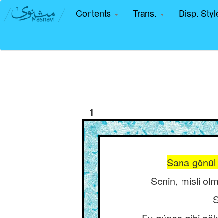
Contents
Trans.
Disp. Sty
1
Sana gönül 
Senin, misli ol
S
Ey güneş gibi gök