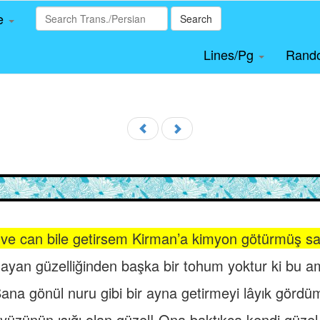
le
Search
Lines/Pg
Rand
ve can bile getirsem Kirman’a kimyon götürmüş say
mayan güzelliğinden başka bir tohum yoktur ki bu 
ana gönül nuru gibi bir ayna getirmeyi lâyık gördü
yüzünün ışığı olan güzel! Ona baktıkça kendi güze