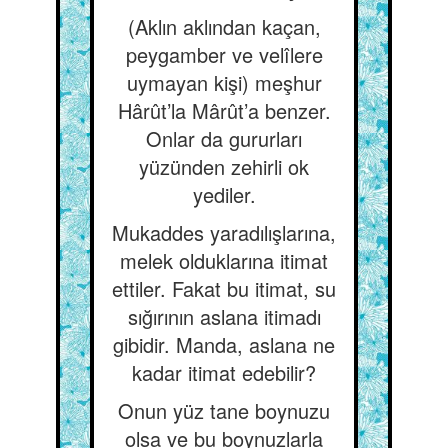
(Aklın aklından kaçan,
peygamber ve velîlere
uymayan kişi) meşhur
Hârût’la Mârût’a benzer.
Onlar da gururları
yüzünden zehirli ok
yediler.
Mukaddes yaradılışlarına,
melek olduklarına itimat
ettiler. Fakat bu itimat, su
sığırının aslana itimadı
gibidir. Manda, aslana ne
kadar itimat edebilir?
Onun yüz tane boynuzu
olsa ve bu boynuzlarla