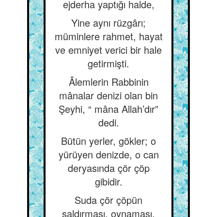
ejderha yaptığı halde,
Yine aynı rüzgârı;
müminlere rahmet, hayat
ve emniyet verici bir hale
getirmişti.
Âlemlerin Rabbinin
mânalar denizi olan bin
Şeyhi, “ mâna Allah’dır”
dedi.
Bütün yerler, gökler; o
yürüyen denizde, o can
deryasında çör çöp
gibidir.
Suda çör çöpün
saldırması, oynaması,