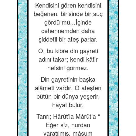
Kendisini gören kendisini
beğenen; birisinde bir suç
gördü mü...İçinde
cehennemden daha
şiddetli bir ateş parlar.
O, bu kibre din gayreti
adını takar; kendi kâfir
nefsini görmez.
Din gayretinin başka
alâmeti vardır. O ateşten
bütün bir dünya yeşerir,
hayat bulur.
Tanrı; Hârût’la Mârût’a “
Eğer siz, nurdan
yaratılmış, mâsum