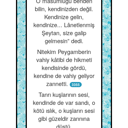
O mâsumluğu benden
bilin, kendinizden değil.
Kendinize gelin,
kendinize... Lânetlenmiş
Şeytan, size galip
gelmesin” dedi.
Nitekim Peygamberin
vahiy kâtibi de hikmeti
kendisinde gördü,
kendine de vahiy geliyor
zannetti.
3355
Tanrı kuşlarının sesi,
kendinde de var sandı, o
kötü ıslık, o kuşların sesi
gibi güzeldir zannına
düştü.