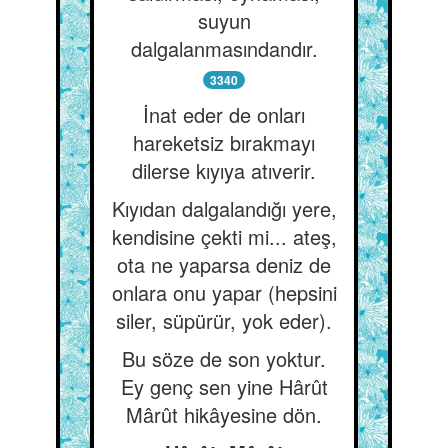
suyun
dalgalanmasındandır.
3340
İnat eder de onları
hareketsiz bırakmayı
dilerse kıyıya atıverir.
Kıyıdan dalgalandığı yere,
kendisine çekti mi... ateş,
ota ne yaparsa deniz de
onlara onu yapar (hepsini
siler, süpürür, yok eder).
Bu söze de son yoktur.
Ey genç sen yine Hârût
Mârût hikâyesine dön.