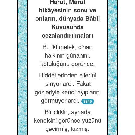
Hârût, Mârût
hikâyesinin sonu ve
onların, dünyada Bâbil
Kuyusunda
cezalandırılmaları
Bu iki melek, cihan
halkının günahını,
kötülüğünü görünce,
Hiddetlerinden ellerini
ısırıyorlardı. Fakat
gözleriyle kendi ayıplarını
görmüyorlardı.
3345
Bir çirkin, aynada
kendisini görünce yüzünü
çevirmiş, kızmış.