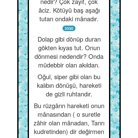
nedir? Çok zayıf, çok
âciz. Kötüyü baş aşağı
tutan ondaki mânadır.
3330
Dolap gibi dönüp duran
gökten kıyas tut. Onun
dönmesi nedendir? Onda
müdebbir olan akıldan.
Oğul, siper gibi olan bu
kalıbın dönüşü, hareketi
de gizli ruhtandır.
Bu rüzgârın hareketi onun
mânasından ( o suretle
zâhir olan mânadan, Tanrı
kudretinden) dir değirmen