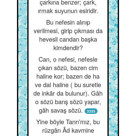
çarkına benzer; çark,
ırmak suyunun esiridir.
Bu nefesin alınıp
verilmesi, girip çıkması da
hevesli candan başka
kimdendir?
Can, o nefesi, nefesle
çıkan sözü, bazen cim
haline kor; bazen de ha
ve dal haline ( bu suretle
de inkâr da bulunur). Gâh
o sözü barış sözü yapar,
gâh savaş sözü.
3335
Yine böyle Tanrı’mız, bu
rüzgârı Âd kavmine