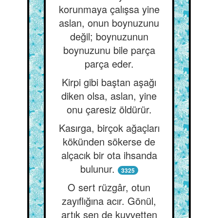
korunmaya çalışsa yine
aslan, onun boynuzunu
değil; boynuzunun
boynuzunu bile parça
parça eder.
Kirpi gibi baştan aşağı
diken olsa, aslan, yine
onu çaresiz öldürür.
Kasırga, birçok ağaçları
kökünden sökerse de
alçacık bir ota ihsanda
bulunur.
3325
O sert rüzgâr, otun
zayıflığına acır. Gönül,
artık sen de kuvvetten