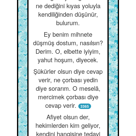
ne dediğini kıyas yoluyla
kendiliğinden düşünür,
bulurum.
Ey benim mihnete
düşmüş dostum, nasılsın?
Derim. O, elbette iyiyim,
yahut hoşum, diyecek.
Şükürler olsun diye cevap
verir, ne çorbası yedin
diye sorarım. O meselâ,
mercimek çorbası diye
cevap verir.
3365
Afiyet olsun der,
hekimlerden kim geliyor,
kendini hangisine tedavi