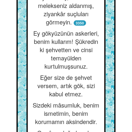
melekseniz aldanmış,
ziyankâr suçluları
görmeyin.
3350
Ey gökyüzünün askerleri,
benim kullarım! Şükredin
ki şehvetten ve cinsi
temayülden
kurtulmuşsunuz.
Eğer size de şehvet
versem, artık gök, sizi
kabul etmez.
Sizdeki mâsumluk, benim
ismetimin, benim
korumamın aksindendir.