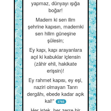
yapmaz, dünyayı ışığa
boğar!
Madem ki sen ilim
şehrine kapısın, mademki
sen hilim güneşine
şûlesin;
Ey kapı, kapı arayanlara
açıl ki kabuklar içlensin
(zâhir ehli, hakikate
erişsin)!
Ey rahmet kapısı, ey eşi,
naziri olmayan Tanrı
dergâhı, ebede kadar açık
kal!”
3765
Her istek, her zerre bir