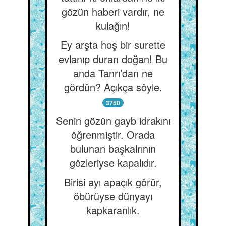
gözün haberi vardır, ne
kulağın!
Ey arşta hoş bir surette
evlanıp duran doğan! Bu
anda Tanrı’dan ne
gördün? Açıkça söyle.
3750
Senin gözün gayb idrakını
öğrenmiştir. Orada
bulunan başkalrının
gözleriyse kapalıdır.
Birisi ayı apaçık görür,
öbürüyse dünyayı
kapkaranlık.