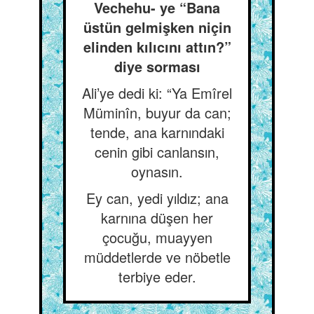
Vechehu- ye “Bana
üstün gelmişken niçin
elinden kılıcını attın?”
diye sorması
Ali’ye dedi ki: “Ya Emîrel
Müminîn, buyur da can;
tende, ana karnındaki
cenin gibi canlansın,
oynasın.
Ey can, yedi yıldız; ana
karnına düşen her
çocuğu, muayyen
müddetlerde ve nöbetle
terbiye eder.