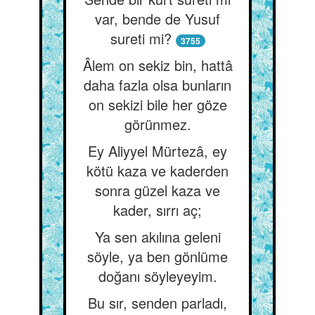
var, bende de Yusuf
sureti mi?
3755
Âlem on sekiz bin, hattâ
daha fazla olsa bunların
on sekizi bile her göze
görünmez.
Ey Aliyyel Mürtezâ, ey
kötü kaza ve kaderden
sonra güzel kaza ve
kader, sırrı aç;
Ya sen akılına geleni
söyle, ya ben gönlüme
doğanı söyleyeyim.
Bu sır, senden parladı,