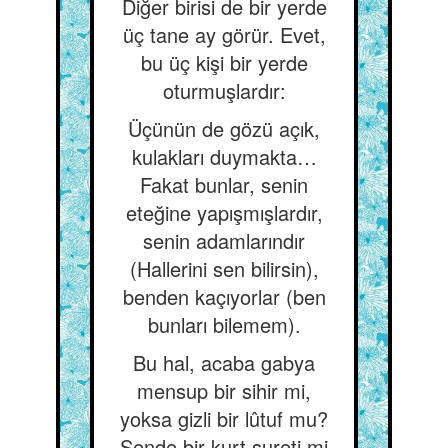
Diğer birisi de bir yerde
üç tane ay görür. Evet,
bu üç kişi bir yerde
oturmuşlardır:
Üçünün de gözü açık,
kulakları duymakta…
Fakat bunlar, senin
eteğine yapışmışlardır,
senin adamlarındır
(Hallerini sen bilirsin),
benden kaçıyorlar (ben
bunları bilemem).
Bu hal, acaba gabya
mensup bir sihir mi,
yoksa gizli bir lûtuf mu?
Sende bir kurt sureti mi