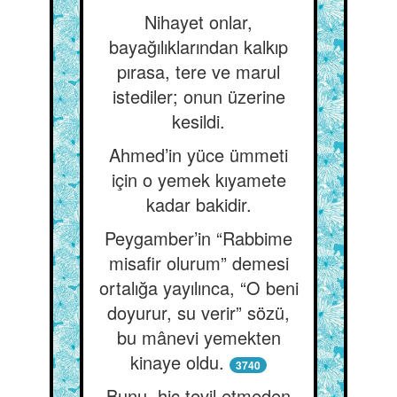
Nihayet onlar,
bayağılıklarından kalkıp
pırasa, tere ve marul
istediler; onun üzerine
kesildi.
Ahmed’in yüce ümmeti
için o yemek kıyamete
kadar bakidir.
Peygamber’in “Rabbime
misafir olurum” demesi
ortalığa yayılınca, “O beni
doyurur, su verir” sözü,
bu mânevi yemekten
kinaye oldu.
3740
Bunu, hiç tevil etmeden