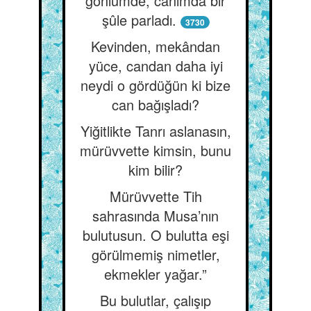
gönlümde, canımda bir
şûle parladı.
3730
Kevinden, mekândan
yüce, candan daha iyi
neydi o gördüğün ki bize
can bağışladı?
Yiğitlikte Tanrı aslanasın,
mürüvvette kimsin, bunu
kim bilir?
Mürüvvette Tih
sahrasında Musa’nın
bulutusun. O bulutta eşi
görülmemiş nimetler,
ekmekler yağar.”
Bu bulutlar, çalışıp