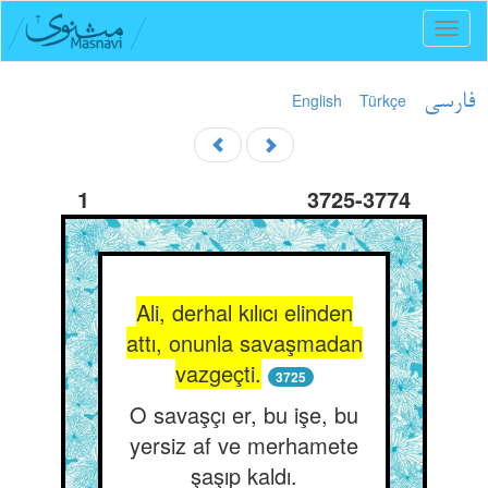
Toggl
naviga
English
Türkçe
فارسی
1
3725-3774
Ali, derhal kılıcı elinden
attı, onunla savaşmadan
vazgeçti.
3725
O savaşçı er, bu işe, bu
yersiz af ve merhamete
şaşıp kaldı.