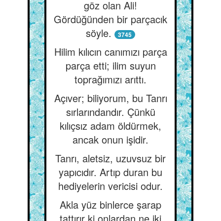
göz olan Ali!
Gördüğünden bir parçacık
söyle.
3745
Hilim kılıcın canımızı parça
parça etti; ilim suyun
toprağımızı arıttı.
Açıver; biliyorum, bu Tanrı
sırlarındandır. Çünkü
kılıçsız adam öldürmek,
ancak onun işidir.
Tanrı, aletsiz, uzuvsuz bir
yapıcıdır. Artıp duran bu
hediyelerin vericisi odur.
Akla yüz binlerce şarap
tattırır ki onlardan ne iki