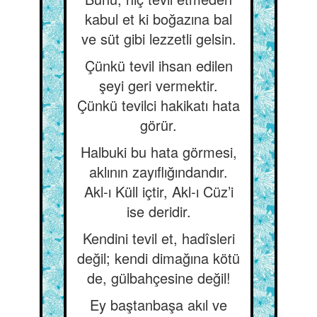
kabul et ki boğazına bal
ve süt gibi lezzetli gelsin.
Çünkü tevil ihsan edilen
şeyi geri vermektir.
Çünkü tevilci hakikatı hata
görür.
Halbuki bu hata görmesi,
aklının zayıflığındandır.
Akl-ı Küll içtir, Akl-ı Cüz’i
ise deridir.
Kendini tevil et, hadîsleri
değil; kendi dimağına kötü
de, gülbahçesine değil!
Ey baştanbaşa akıl ve