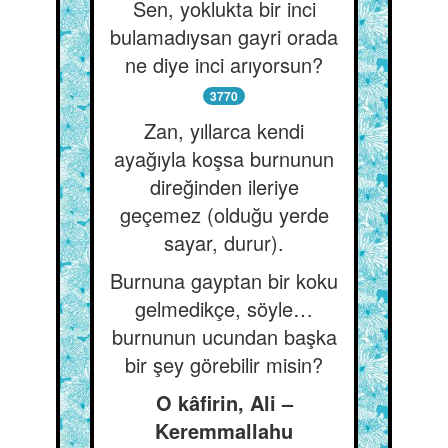
Sen, yoklukta bir inci
bulamadıysan gayri orada
ne diye inci arıyorsun?
3770
Zan, yıllarca kendi
ayağıyla koşsa burnunun
direğinden ileriye
geçemez (olduğu yerde
sayar, durur).
Burnuna gayptan bir koku
gelmedikçe, söyle…
burnunun ucundan başka
bir şey görebilir misin?
O kâfirin, Ali –
Keremmallahu