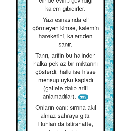
elinde evirip çevirdiği
kalem gibidirler.
Yazı esnasında eli
görmeyen kimse, kalemin
hareketini, kalemden
sanır.
Tanrı, arifin bu halinden
halka pek az bir miktarını
gösterdi; halkı ise hisse
mensup uyku kapladı
(gaflete dalıp arifi
anlamadılar).
395
Onların canı: sırrına akıl
almaz sahraya gitti.
Ruhları da istirahatte,