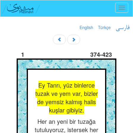
Toggl
naviga
English
Türkçe
فارسی
1
374-423
Ey Tanrı, yüz binlerce
tuzak ve yem var, bizler
de yemsiz kalmış halis
kuşlar gibiyiz.
Her an yeni bir tuzağa
tutuluyoruz, istersek her