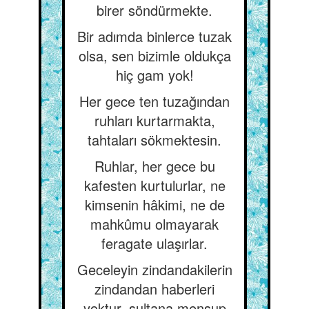
birer söndürmekte.
Bir adımda binlerce tuzak
olsa, sen bizimle oldukça
hiç gam yok!
Her gece ten tuzağından
ruhları kurtarmakta,
tahtaları sökmektesin.
Ruhlar, her gece bu
kafesten kurtulurlar, ne
kimsenin hâkimi, ne de
mahkûmu olmayarak
feragate ulaşırlar.
Geceleyin zindandakilerin
zindandan haberleri
yoktur, sultana mensup