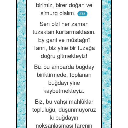
birimiz, birer doğan ve
simurg olalım.
375
Sen bizi her zaman
tuzaktan kurtarmaktasın.
Ey gani ve müstağnî
Tanrı, biz yine bir tuzağa
doğru gitmekteyiz!
Biz bu ambarda buğday
biriktirmede, toplanan
buğdayı yine
kaybetmekteyiz.
Biz, bu vahşi mahlûklar
topluluğu, düşünmüyoruz
ki buğdayın
noksanlaşması farenin