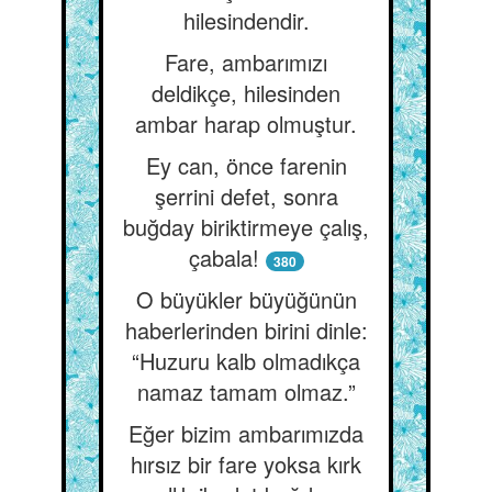
hilesindendir.
Fare, ambarımızı
deldikçe, hilesinden
ambar harap olmuştur.
Ey can, önce farenin
şerrini defet, sonra
buğday biriktirmeye çalış,
çabala!
380
O büyükler büyüğünün
haberlerinden birini dinle:
“Huzuru kalb olmadıkça
namaz tamam olmaz.”
Eğer bizim ambarımızda
hırsız bir fare yoksa kırk