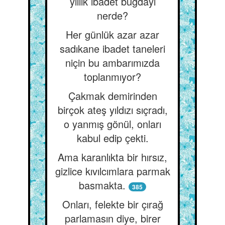
yıllık ibadet buğdayı
nerde?
Her günlük azar azar
sadıkane ibadet taneleri
niçin bu ambarımızda
toplanmıyor?
Çakmak demirinden
birçok ateş yıldızı sıçradı,
o yanmış gönül, onları
kabul edip çekti.
Ama karanlıkta bir hırsız,
gizlice kıvılcımlara parmak
basmakta.
385
Onları, felekte bir çırağ
parlamasın diye, birer