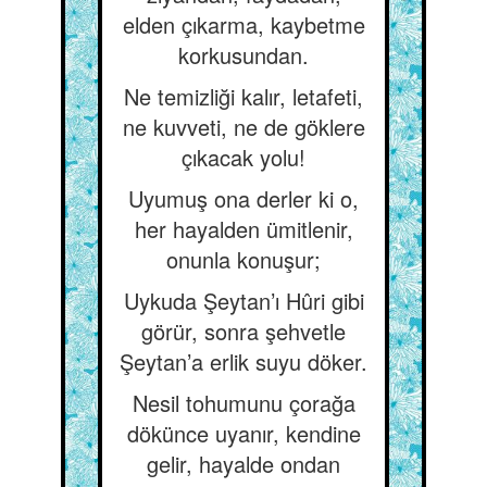
elden çıkarma, kaybetme
korkusundan.
Ne temizliği kalır, letafeti,
ne kuvveti, ne de göklere
çıkacak yolu!
Uyumuş ona derler ki o,
her hayalden ümitlenir,
onunla konuşur;
Uykuda Şeytan’ı Hûri gibi
görür, sonra şehvetle
Şeytan’a erlik suyu döker.
Nesil tohumunu çorağa
dökünce uyanır, kendine
gelir, hayalde ondan