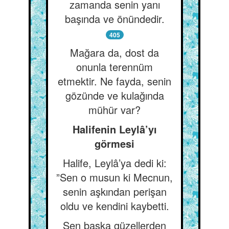
zamanda senin yanı
başında ve önündedir.
405
Mağara da, dost da
onunla terennüm
etmektir. Ne fayda, senin
gözünde ve kulağında
mühür var?
Halifenin Leylâ’yı
görmesi
Halife, Leylâ’ya dedi ki:
”Sen o musun ki Mecnun,
senin aşkından perişan
oldu ve kendini kaybetti.
Sen başka güzellerden