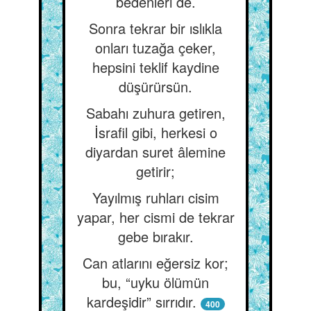
bedenleri de.
Sonra tekrar bir ıslıkla
onları tuzağa çeker,
hepsini teklif kaydine
düşürürsün.
Sabahı zuhura getiren,
İsrafil gibi, herkesi o
diyardan suret âlemine
getirir;
Yayılmış ruhları cisim
yapar, her cismi de tekrar
gebe bırakır.
Can atlarını eğersiz kor;
bu, “uyku ölümün
kardeşidir” sırrıdır.
400