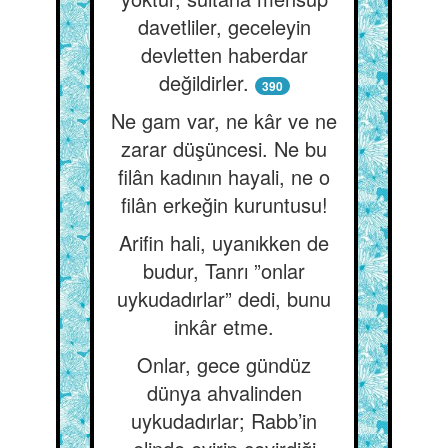
davetliler, geceleyin
devletten haberdar
değildirler.
390
Ne gam var, ne kâr ve ne
zarar düşüncesi. Ne bu
filân kadının hayali, ne o
filân erkeğin kuruntusu!
Arifin hali, uyanıkken de
budur, Tanrı ”onlar
uykudadırlar” dedi, bunu
inkâr etme.
Onlar, gece gündüz
dünya ahvalinden
uykudadırlar; Rabb’in