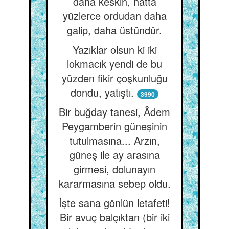
daha keskin, hattâ
yüzlerce ordudan daha
galip, daha üstündür.
Yazıklar olsun ki iki
lokmacık yendi de bu
yüzden fikir çoşkunluğu
dondu, yatıştı.
3990
Bir buğday tanesi, Âdem
Peygamberin güneşinin
tutulmasına... Arzın,
güneş ile ay arasına
girmesi, dolunayın
kararmasına sebep oldu.
İşte sana gönlün letafeti!
Bir avuç balçıktan (bir iki