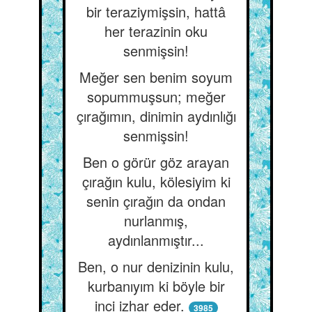
bir teraziymişsin, hattâ
her terazinin oku
senmişsin!
Meğer sen benim soyum
sopummuşsun; meğer
çırağımın, dinimin aydınlığı
senmişsin!
Ben o görür göz arayan
çırağın kulu, kölesiyim ki
senin çırağın da ondan
nurlanmış,
aydınlanmıştır...
Ben, o nur denizinin kulu,
kurbanıyım ki böyle bir
inci izhar eder.
3985