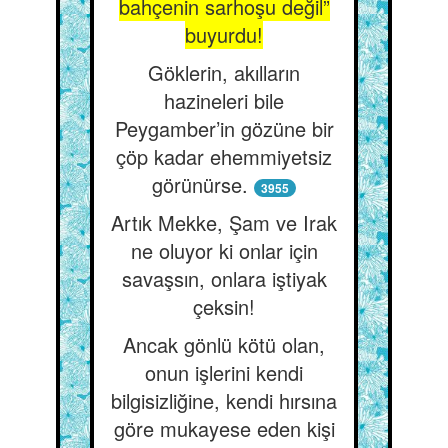
bahçenin sarhoşu değil”
buyurdu!
Göklerin, akılların
hazineleri bile
Peygamber’in gözüne bir
çöp kadar ehemmiyetsiz
görünürse.
3955
Artık Mekke, Şam ve Irak
ne oluyor ki onlar için
savaşsın, onlara iştiyak
çeksin!
Ancak gönlü kötü olan,
onun işlerini kendi
bilgisizliğine, kendi hırsına
göre mukayese eden kişi