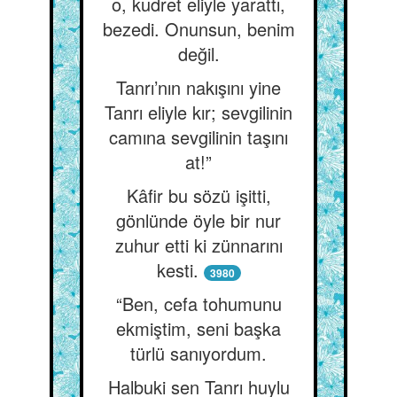
o, kudret eliyle yarattı,
bezedi. Onunsun, benim
değil.
Tanrı’nın nakışını yine
Tanrı eliyle kır; sevgilinin
camına sevgilinin taşını
at!”
Kâfir bu sözü işitti,
gönlünde öyle bir nur
zuhur etti ki zünnarını
kesti.
3980
“Ben, cefa tohumunu
ekmiştim, seni başka
türlü sanıyordum.
Halbuki sen Tanrı huylu