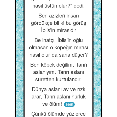
nasıl üstün olur?” dedi.
Sen azizleri insan
gördükçe bil ki bu görüş
İblis’in mirasıdır
Be inatçı, İblis’in oğlu
olmasan o köpeğin mirası
nasıl olur da sana düşer?
Ben köpek değilim, Tanrı
aslanıyım. Tanrı aslanı
suretten kurtulandır.
Dünya aslanı av ve rızk
arar, Tanrı aslanı hürlük
ve ölüm!
3965
Çünkü ölümde yüzlerce