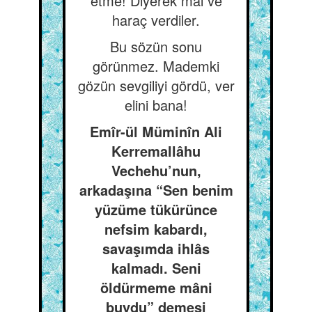
etme! Diyerek mal ve
haraç verdiler.
Bu sözün sonu
görünmez. Mademki
gözün sevgiliyi gördü, ver
elini bana!
Emîr-ül Müminîn Ali
Kerremallâhu
Vechehu’nun,
arkadaşına “Sen benim
yüzüme tükürünce
nefsim kabardı,
savaşımda ihlâs
kalmadı. Seni
öldürmeme mâni
buydu” demesi