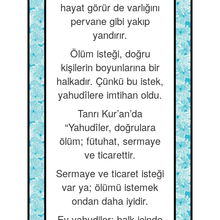
hayat görür de varlığını
pervane gibi yakıp
yandırır.
Ölüm isteği, doğru
kişilerin boyunlarına bir
halkadır. Çünkü bu istek,
yahudîlere imtihan oldu.
Tanrı Kur’an’da
“Yahudîler, doğrulara
ölüm; fütuhat, sermaye
ve ticarettir.
Sermaye ve ticaret isteği
var ya; ölümü istemek
ondan daha iyidir.
Ey yahudiler; halk içinde