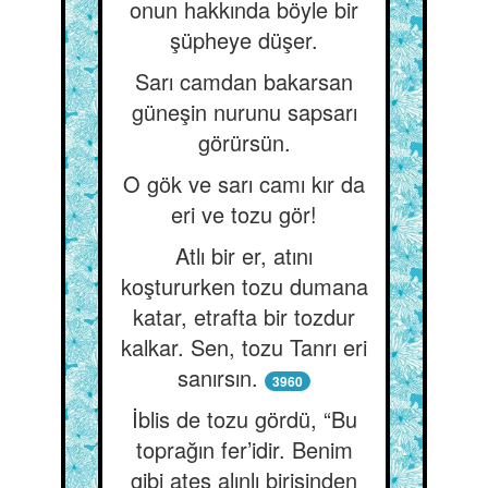
onun hakkında böyle bir
şüpheye düşer.
Sarı camdan bakarsan
güneşin nurunu sapsarı
görürsün.
O gök ve sarı camı kır da
eri ve tozu gör!
Atlı bir er, atını
koştururken tozu dumana
katar, etrafta bir tozdur
kalkar. Sen, tozu Tanrı eri
sanırsın.
3960
İblis de tozu gördü, “Bu
toprağın fer’idir. Benim
gibi ateş alınlı birisinden