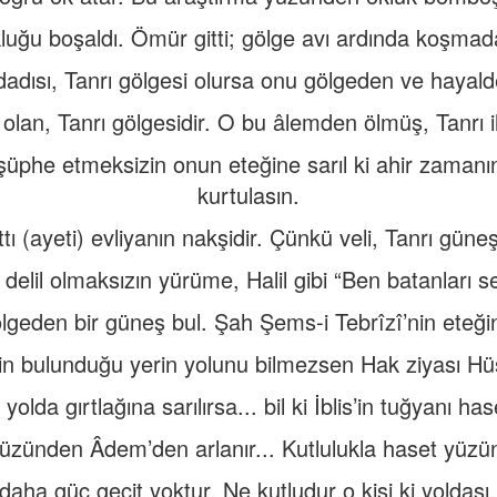
ğu boşaldı. Ömür gitti; gölge avı ardında koşmada
 dadısı, Tanrı gölgesi olursa onu gölgeden ve hayald
 olan, Tanrı gölgesidir. O bu âlemden ölmüş, Tanrı ile
şüphe etmeksizin onun eteğine sarıl ki ahir zamanı
kurtulasın.
tı (ayeti) evliyanın nakşidir. Çünkü veli, Tanrı güneş
delil olmaksızın yürüme, Halil gibi “Ben batanları
lgeden bir güneş bul. Şah Şems-i Tebrîzî’nin eteği
in bulunduğu yerin yolunu bilmezsen Hak ziyası H
yolda gırtlağına sarılırsa... bil ki İblis’in tuğyanı has
üzünden Âdem’den arlanır... Kutlulukla haset yüzü
aha güç geçit yoktur. Ne kutludur o kişi ki yoldaşı, 