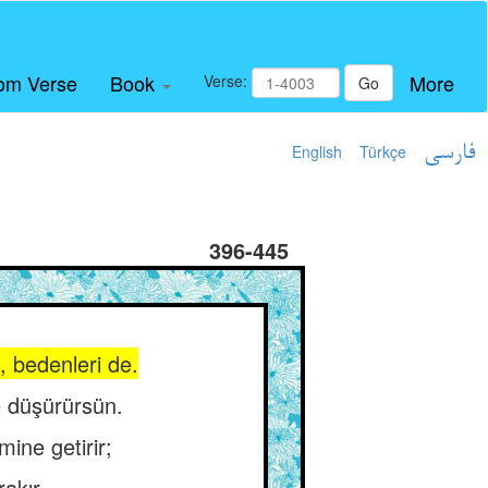
om Verse
Book
More
Verse:
Go
English
Türkçe
فارسی
396-445
e, bedenleri de.
ne düşürürsün.
mine getirir;
akır.