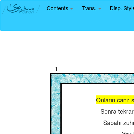
Contents
Trans.
Disp. Sty
1
Onların canı: s
Sonra tekrar 
Sabahı zuhur
Yayı