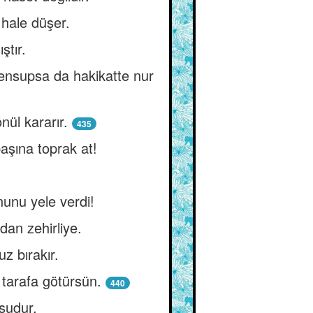
 hale düşer.
ştır.
 mensupsa da hakikatte nur
ül kararır.
435
başına toprak at!
nunu yele verdi!
dan zehirliye.
z bırakır.
 tarafa götürsün.
440
sudur.