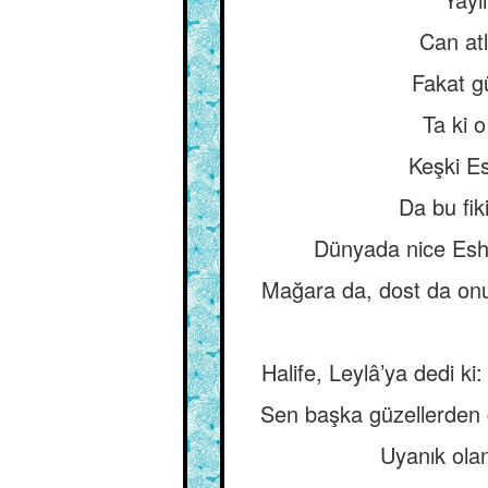
Can atl
Fakat gü
Ta ki o
Keşki Es
Da bu fik
Dünyada nice Esha
Mağara da, dost da onu
Halife, Leylâ’ya dedi k
Sen başka güzellerden g
Uyanık ola