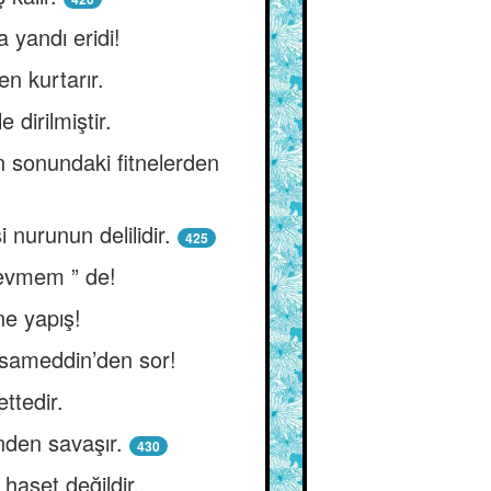
 yandı eridi!
en kurtarır.
 dirilmiştir.
n sonundaki fitnelerden
i nurunun delilidir.
425
 sevmem ” de!
ne yapış!
üsameddin’den sor!
ettedir.
nden savaşır.
430
haset değildir.