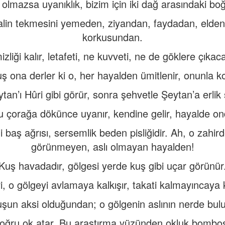
olmazsa uyanıklık, bizim için iki dağ arasındaki boğa
alin tekmesini yemeden, ziyandan, faydadan, elde
korkusundan.
zliği kalır, letafeti, ne kuvveti, ne de göklere çıkac
 ona derler ki o, her hayalden ümitlenir, onunla k
an’ı Hûri gibi görür, sonra şehvetle Şeytan’a erlik
 çorağa dökünce uyanır, kendine gelir, hayalde on
i baş ağrısı, sersemlik beden pisliğidir. Ah, o zahir
görünmeyen, aslı olmayan hayalden!
Kuş havadadır, gölgesi yerde kuş gibi uçar görünür
, o gölgeyi avlamaya kalkışır, takati kalmayıncaya
şun aksi olduğundan; o gölgenin aslının nerde bu
ğru ok atar. Bu araştırma yüzünden okluk bomboş 