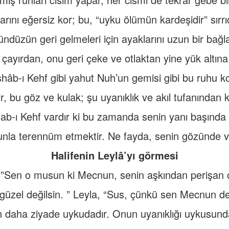
arını eğersiz kor; bu, “uyku ölümün kardeşidir” sırrıd
ndüzün geri gelmeleri için ayaklarını uzun bir bağl
 çayırdan, onu geri çeke ve otlaktan yine yük altına
hâb-ı Kehf gibi yahut Nuh’un gemisi gibi bu ruhu k
ir, bu göz ve kulak; şu uyanıklık ve akıl tufanından k
b-ı Kehf vardır ki bu zamanda senin yanı başında 
nla terennüm etmektir. Ne fayda, senin gözünde 
Halifenin Leylâ’yı görmesi
i: ”Sen o musun ki Mecnun, senin aşkından perişan o
üzel değilsin. ” Leyla, “Sus, çünkü sen Mecnun değ
n daha ziyade uykudadır. Onun uyanıklığı uykusunda