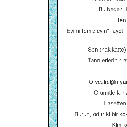
Bu beden, h
Ten 
“Evimi temizleyin” “ayeti
Sen (hakikatte)
Tanrı erlerinin 
O vezirciğin ya
O ümitle ki h
Hasetten 
Burun, odur ki bir k
Kim k