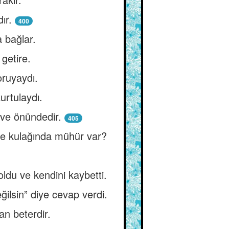
ır.
400
a bağlar.
 getire.
oruyaydı.
urtulaydı.
ve önündedir.
405
ve kulağında mühür var?
ldu ve kendini kaybetti.
ilsin” diye cevap verdi.
n beterdir.