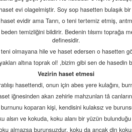
aset evi olagelmiştir. Soy sop hasetten bulaşık bir
haset evidir ama Tanrı, o teni tertemiz etmiş, arıtmı
” beden temizliğini bildirir. Bedenin tılsımı toprağa
definesidir.
 teni olmayana hile ve haset edersen o hasetten gön
ayakları altına toprak ol! ,bizim gibi sen de hasedin 
Vezirin haset etmesi
ratılışı hasettendi, onun için abes yere kulağını, bur
aset iğnesinden akan zehirle mahzunları tâ canların
burnunu koparan kişi, kendisini kulaksız ve burunsu
oku alsın ve kokuda, koku alanı bir yüzün bulunduğu
oku almazsa burunsuzdur, koku da ancak din koku