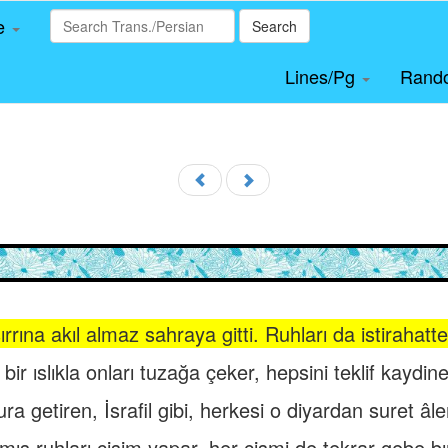
le
Search
Lines/Pg
Rand
ırrına akıl almaz sahraya gitti. Ruhları da istirahatt
bir ıslıkla onları tuzağa çeker, hepsini teklif kaydi
a getiren, İsrafil gibi, herkesi o diyardan suret âle
lmış ruhları cisim yapar, her cismi de tekrar gebe bır