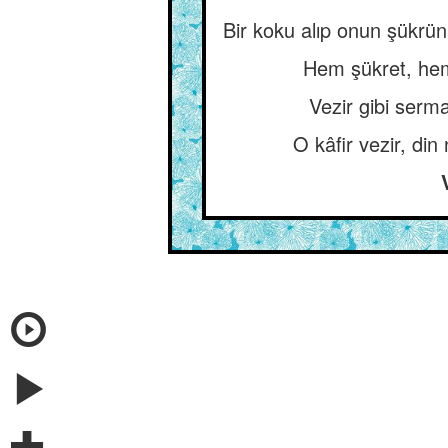
Bir koku alıp onun şükrü
Hem şükret, hem
Vezir gibi serm
O kâfir vezir, din