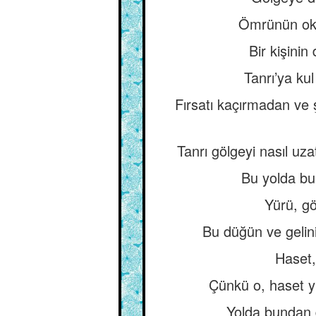
Ömrünün oklu
Bir kişinin
Tanrı’ya kul
Fırsatı kaçırmadan ve 
Tanrı gölgeyi nasıl uzat
Bu yolda bu 
Yürü, gö
Bu düğün ve gelin
Haset, 
Çünkü o, haset y
Yolda bundan d