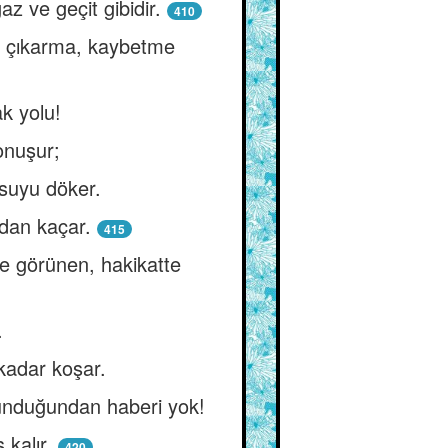
z ve geçit gibidir.
410
n çıkarma, kaybetme
ak yolu!
onuşur;
 suyu döker.
dan kaçar.
415
de görünen, hakikatte
.
 kadar koşar.
lunduğundan haberi yok!
kalır.
420