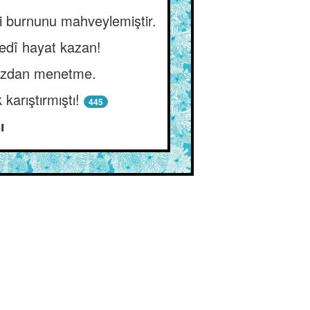
i burnunu mahveylemiştir.
edî hayat kazan!
amazdan menetme.
karıştırmıştı!
445
ı