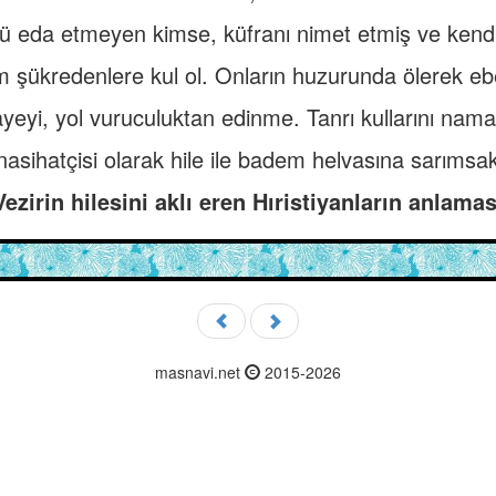
nü eda etmeyen kimse, küfranı nimet etmiş ve kend
 şükredenlere kul ol. Onların huzurunda ölerek eb
ayeyi, yol vuruculuktan edinme. Tanrı kullarını n
 nasihatçisi olarak hile ile badem helvasına sarımsak 
Vezirin hilesini aklı eren Hıristiyanların anlamas
masnavi.net
2015-2026