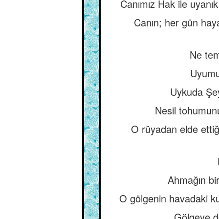
Canımız Hak ile uyanık 
Canın; her gün hay
Ne temi
Uyumuş
Uykuda Şeyt
Nesil tohumunu
O rüyadan elde ettiğ
Ahmağın biri
O gölgenin havadaki ku
Gölgeye do