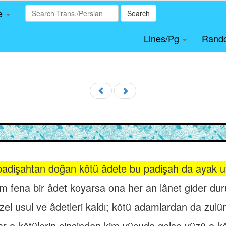
le
Search
Lines/Pg
Rand
 padişahtan doğan kötü âdete bu padişah da ayak 
m fena bir âdet koyarsa ona her an lânet gider dur
 güzel usul ve âdetleri kaldı; kötü adamlardan da zulü
r o kötülerin cinsinden kim vücuda gelse yüzü o kö