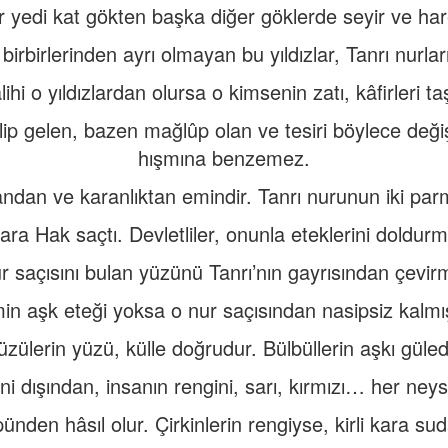
 yedi kat gökten başka diğer göklerde seyir ve har
e birbirlerinden ayrı olmayan bu yıldızlar, Tanrı nurlar
lihi o yıldızlardan olursa o kimsenin zatı, kâfirleri ta
ip gelen, bazen mağlûp olan ve tesiri böylece değiş
hışmına benzemez.
ndan ve karanlıktan emindir. Tanrı nurunun iki par
ra Hak saçtı. Devletliler, onunla eteklerini doldurm
r saçısını bulan yüzünü Tanrı’nın gayrısından çevirmi
in aşk eteği yoksa o nur saçısından nasipsiz kalmış
zülerin yüzü, külle doğrudur. Bülbüllerin aşkı güled
i dışından, insanın rengini, sarı, kırmızı… her neys
üpünden hâsıl olur. Çirkinlerin rengiyse, kirli kara s