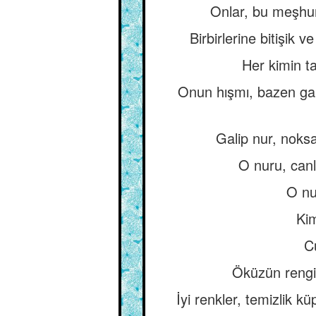
Onlar, bu meşhur
Birbirlerine bitişik v
Her kimin ta
Onun hışmı, bazen gal
Galip nur, noksa
O nuru, canla
O nu
Kim
Cü
Öküzün rengin
İyi renkler, temizlik k