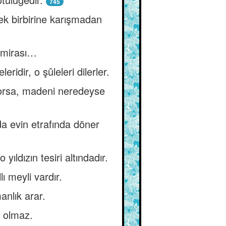
745
ek birbirine karışmadan
” mirası…
ridir, o şûleleri dilerler.
ıyorsa, madeni neredeyse
a evin etrafında döner
yıldızın tesiri altındadır.
lı meyli vardır.
nlık arar.
s olmaz.