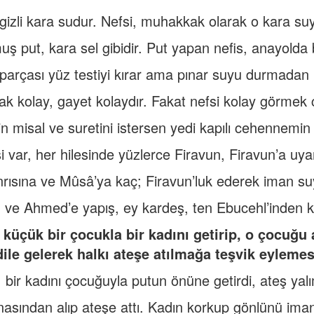
 gizli kara sudur. Nefsi, muhakkak olarak o kara suy
ş put, kara sel gibidir. Put yapan nefis, anayolda b
 parçası yüz testiyi kırar ama pınar suyu durmadan
ak kolay, gayet kolaydır. Fakat nefsi kolay görmek cah
in misal ve suretini istersen yedi kapılı cehennemin 
i var, her hilesinde yüzlerce Firavun, Firavun’a uy
rısına ve Mûsâ’ya kaç; Firavun’luk ederek iman 
 ve Ahmed’e yapış, ey kardeş, ten Ebucehl’inden ku
 küçük bir çocukla bir kadını getirip, o çocuğu
dile gelerek halkı ateşe atılmağa teşvik eylemes
 bir kadını çocuğuyla putun önüne getirdi, ateş yalı
asından alıp ateşe attı. Kadın korkup gönlünü iman