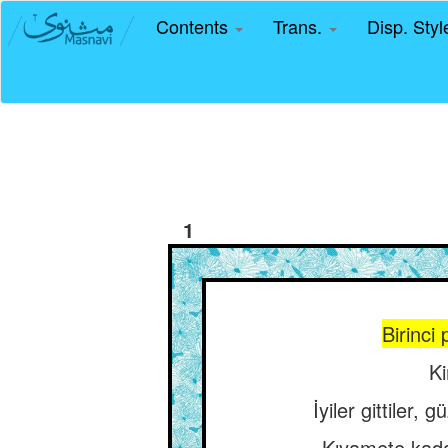
Contents
Trans.
Disp. Sty
1
Birinci
Ki
İyiler gittiler,
Kıyamete kada