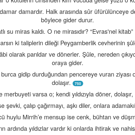
u; damar damardır. Halk arasında sûr üfürülünceye d
böylece gider durur.
tatlı su miras kaldı. O ne mirasıdır? “Evras'nel kitab
sın ki taliplerin dileği Peygamberlik cevherinin şûlele
âbi olarak parıldar ve dönerler. Şûle, nereden çık
oraya gider.
r burca gidip durduğundan pencereye vuran ziyası d
dolaşır.
750
e merbuyeti varsa o; kendi yıldızıyla döner, dolaşır, o 
se şevki, çalıp çağırmayı, aşkı diler, onlara adamakıl
ü huylu Mirrih’e mensup ise cenk, bühtan ve düşma
arın ardında yıldızlar vardır ki onlarda ihtirak ve nahi