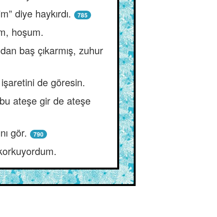
m” diye haykırdı.
785
im, hoşum.
ndan baş çıkarmış, zuhur
işaretini de göresin.
bu ateşe gir de ateşe
nı gör.
790
korkuyordum.