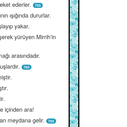
eket ederler.
755
ının ışığında dururlar.
şlayıp yakar.
erek yürüyen Mirrih’in
mağı arasındadır.
uşlardır.
760
ştir.
tır.
ir.
e içinden ara!
udan meydana gelir.
765