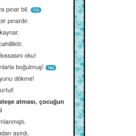
a pınar bil.
775
ir pınardır.
 kaynar.
illiktir.
kıssasını oku!
anlarla boğulmuş!
780
suyunu dökme!
rtul!
 ateşe atması, çocuğun
i
mlanmıştı.
dan ayırdı.