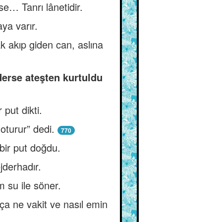
ise… Tanrı lânetidir.
ya varır.
ak akıp giden can, aslına
derse ateşten kurtuldu
put dikti.
oturur” dedi.
770
bir put doğdu.
jderhadır.
m su ile söner.
ça ne vakit ve nasıl emin