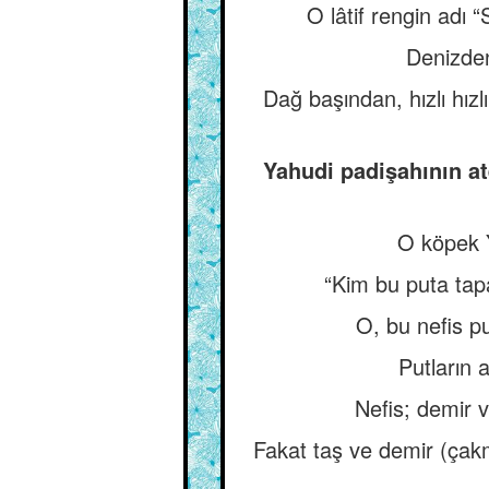
O lâtif rengin adı “
Denizden
Dağ başından, hızlı hızl
Yahudi padişahının at
O köpek Y
“Kim bu puta tap
O, bu nefis p
Putların 
Nefis; demir v
Fakat taş ve demir (çakm