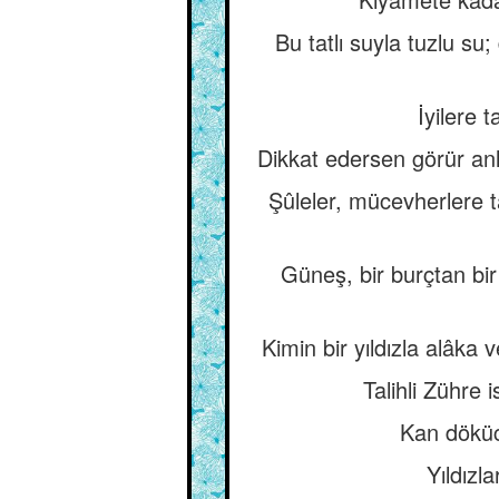
Bu tatlı suyla tuzlu s
İyilere 
Dikkat edersen görür anlar
Şûleler, mücevherlere t
Güneş, bir burçtan bi
Kimin bir yıldızla alâka v
Talihli Zühre i
Kan döküc
Yıldızl