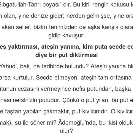
Sıbgatullah-Tanrı boyası” dır. Bu kirli rengin kokusu 
 olan, yine denize gider; nerden gelmişse, yine ora
ı akan seller; bizim tenimizden de aşka karışık olar
gidip kavuşur!
eş yaktırması, ateşin yanına, kim puta secde e
diye bir put diktirmesi
ahudi, bak, ne tedbirde bulundu? Ateşin yanına bir 
arsa kurtulur. Secde etmeyen, ateşin tam ortasına 
utunun cezasını vermeyince nefis putundan, başka 
anası nefsinizin putudur. Çünkü o put yılan, bu put e
e taştan yapılan çakmaktır, put kıvılcımdır. O kıvılcı
ak), su ile söner mi? Âdemoğlu’nda, bu ikisi olduk
olur?