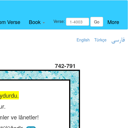
om Verse
Book
More
Verse:
Go
English
Türkçe
فارسی
742-791
uydurdu.
ur.
mler ve lânetler!
tülüğedir.