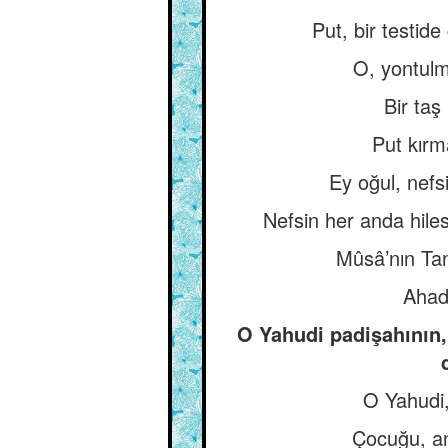
Put, bir testide
O, yontulmu
Bir taş
Put kırm
Ey oğul, nefs
Nefsin her anda hiles
Mûsâ’nın Tan
Ahad
O Yahudi padişahının,
O Yahudi,
Çocuğu, an