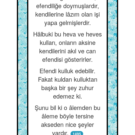
efendiliğe doymuşlardır,
kendilerine lâzım olan işi
yapa gelmişlerdir.
Hâlbuki bu heva ve heves
kulları, onların aksine
kendilerini akıl ve can
efendisi gösterirler.
Efendi kulluk edebilir.
Fakat kuldan kulluktan
başka bir şey zuhur
edemez ki.
Şunu bil ki o âlemden bu
âleme böyle tersine
akseden nice şeyler
vardır.
1495