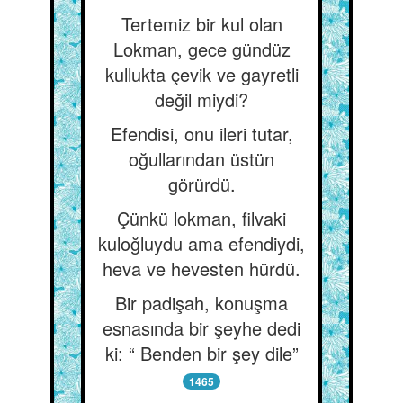
Tertemiz bir kul olan
Lokman, gece gündüz
kullukta çevik ve gayretli
değil miydi?
Efendisi, onu ileri tutar,
oğullarından üstün
görürdü.
Çünkü lokman, filvaki
kuloğluydu ama efendiydi,
heva ve hevesten hürdü.
Bir padişah, konuşma
esnasında bir şeyhe dedi
ki: “ Benden bir şey dile”
1465