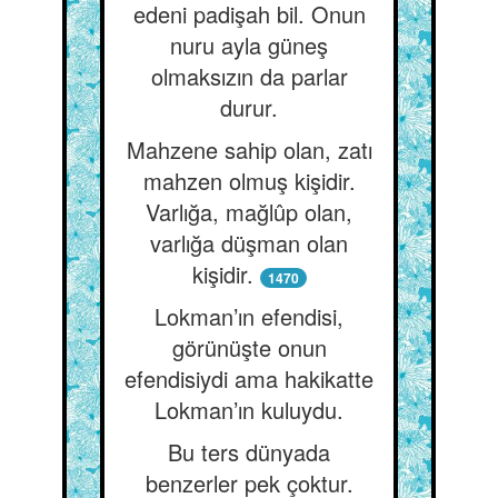
edeni padişah bil. Onun
nuru ayla güneş
olmaksızın da parlar
durur.
Mahzene sahip olan, zatı
mahzen olmuş kişidir.
Varlığa, mağlûp olan,
varlığa düşman olan
kişidir.
1470
Lokman’ın efendisi,
görünüşte onun
efendisiydi ama hakikatte
Lokman’ın kuluydu.
Bu ters dünyada
benzerler pek çoktur.