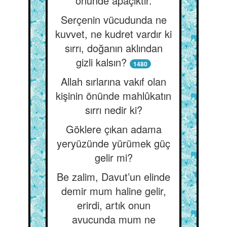
önünde apaçıktır.
Serçenin vücudunda ne
kuvvet, ne kudret vardır ki
sırrı, doğanın aklından
gizli kalsın?
1480
Allah sırlarına vakıf olan
kişinin önünde mahlûkatın
sırrı nedir ki?
Göklere çıkan adama
yeryüzünde yürümek güç
gelir mi?
Be zalim, Davut’un elinde
demir mum haline gelir,
erirdi, artık onun
avucunda mum ne