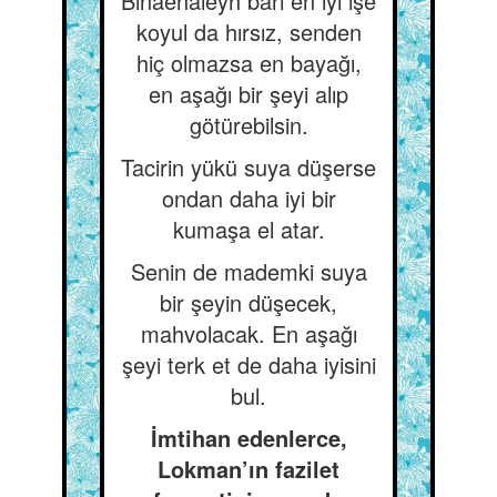
Binaenaleyh bari en iyi işe
koyul da hırsız, senden
hiç olmazsa en bayağı,
en aşağı bir şeyi alıp
götürebilsin.
Tacirin yükü suya düşerse
ondan daha iyi bir
kumaşa el atar.
Senin de mademki suya
bir şeyin düşecek,
mahvolacak. En aşağı
şeyi terk et de daha iyisini
bul.
İmtihan edenlerce,
Lokman’ın fazilet