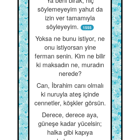
Ya beni bırak, hiç
söylemeyeyim yahut da
izin ver tamamıyla
söyleyeyim.
1555
Yoksa ne bunu istiyor, ne
onu istiyorsan yine
ferman senin. Kim ne bilir
ki maksadın ne, muradın
nerede?
Can, İbrahim canı olmalı
ki nuruyla ateş içinde
cennetler, köşkler görsün.
Derece, derece aya,
güneşe kadar yücelsin;
halka gibi kapıya