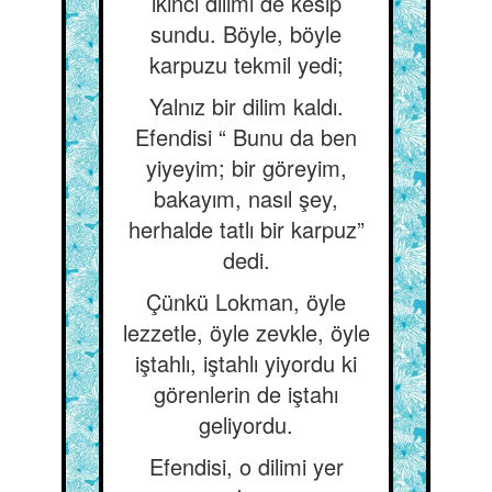
ikinci dilimi de kesip
sundu. Böyle, böyle
karpuzu tekmil yedi;
Yalnız bir dilim kaldı.
Efendisi “ Bunu da ben
yiyeyim; bir göreyim,
bakayım, nasıl şey,
herhalde tatlı bir karpuz”
dedi.
Çünkü Lokman, öyle
lezzetle, öyle zevkle, öyle
iştahlı, iştahlı yiyordu ki
görenlerin de iştahı
geliyordu.
Efendisi, o dilimi yer