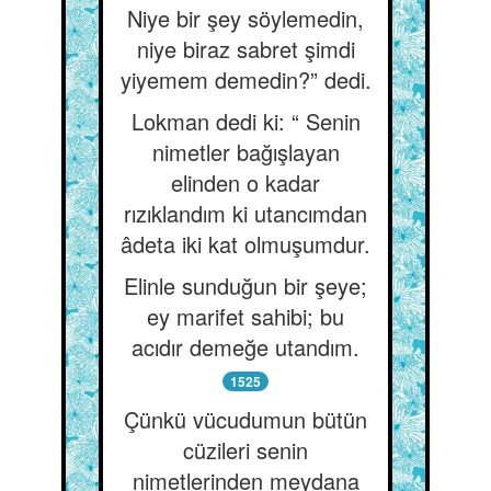
Niye bir şey söylemedin,
niye biraz sabret şimdi
yiyemem demedin?” dedi.
Lokman dedi ki: “ Senin
nimetler bağışlayan
elinden o kadar
rızıklandım ki utancımdan
âdeta iki kat olmuşumdur.
Elinle sunduğun bir şeye;
ey marifet sahibi; bu
acıdır demeğe utandım.
1525
Çünkü vücudumun bütün
cüzileri senin
nimetlerinden meydana