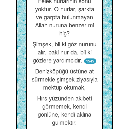
Felek nurlarının sonu
yoktur. O nurlar, şarkta
ve garpta bulunmayan
Allah nuruna benzer mi
hiç?
Şimşek, bil ki göz nurunu
alır, baki nur da, bil ki
gözlere yardımcıdır.
1545
Denizköpüğü üstüne at
sürmekle şimşek ziyasıyla
mektup okumak,
Hırs yüzünden akıbeti
görmemek, kendi
gönlüne, kendi aklına
gülmektir.