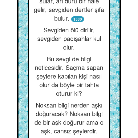
sular, arı duru bir hale
gelir, sevgiden dertler şifa
bulur.
1530
Sevgiden ölü dirilir,
sevgiden padişahlar kul
olur.
Bu sevgi de bilgi
neticesidir. Saçma sapan
şeylere kapılan kişi nasıl
olur da böyle bir tahta
oturur ki?
Noksan bilgi nerden aşkı
doğuracak? Noksan bilgi
de bir aşk doğurur ama o
aşk, cansız şeylerdir.