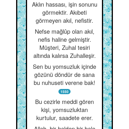
Aklın hassası, işin sonunu
görmektir. Akıbeti
görmeyen akıl, nefistir.
Nefse mağlûp olan akıl,
nefis haline gelmiştir.
Müşteri, Zuhal tesiri
altında kalırsa Zuhalleşir.
Sen bu yomsuzluk içinde
gözünü döndür de sana
bu nuhuseti verene bak!
1550
Bu cezirle meddi gören
kişi, yomsuzluktan
kurtulur, saadete erer.
Allah, bir halden bir hale