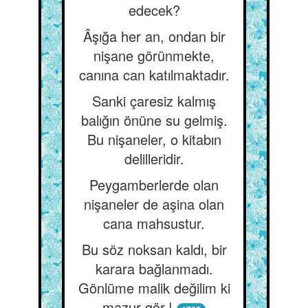
edecek?
Âşığa her an, ondan bir
nişane görünmekte,
canına can katılmaktadır.
Sanki çaresiz kalmış
balığın önüne su gelmiş.
Bu nişaneler, o kitabın
delilleridir.
Peygamberlerde olan
nişaneler de aşina olan
cana mahsustur.
Bu söz noksan kaldı, bir
karara bağlanmadı.
Gönlüme malik değilim ki
mazur gör.!