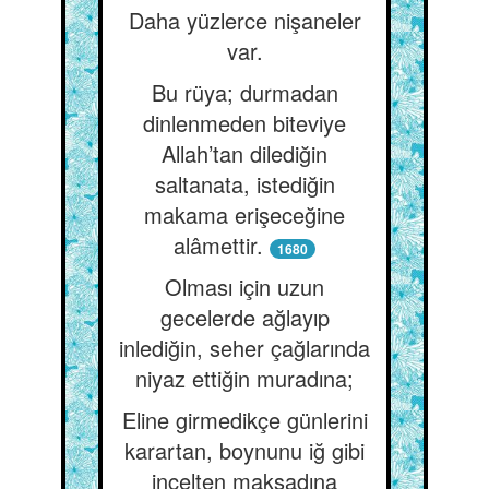
Daha yüzlerce nişaneler
var.
Bu rüya; durmadan
dinlenmeden biteviye
Allah’tan dilediğin
saltanata, istediğin
makama erişeceğine
alâmettir.
1680
Olması için uzun
gecelerde ağlayıp
inlediğin, seher çağlarında
niyaz ettiğin muradına;
Eline girmedikçe günlerini
karartan, boynunu iğ gibi
incelten maksadına