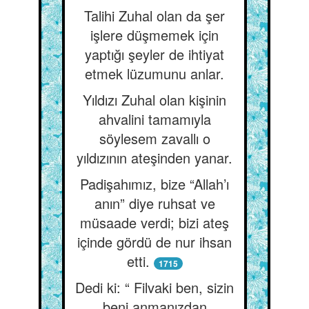
Talihi Zuhal olan da şer
işlere düşmemek için
yaptığı şeyler de ihtiyat
etmek lüzumunu anlar.
Yıldızı Zuhal olan kişinin
ahvalini tamamıyla
söylesem zavallı o
yıldızının ateşinden yanar.
Padişahımız, bize “Allah’ı
anın” diye ruhsat ve
müsaade verdi; bizi ateş
içinde gördü de nur ihsan
etti.
1715
Dedi ki: “ Filvaki ben, sizin
beni anmanızdan