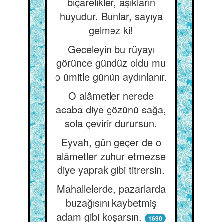
biçarelikler, âşıkların
huyudur. Bunlar, sayıya
gelmez ki!
Geceleyin bu rüyayı
görünce gündüz oldu mu
o ümitle günün aydınlanır.
O alâmetler nerede
acaba diye gözünü sağa,
sola çevirir durursun.
Eyvah, gün geçer de o
alâmetler zuhur etmezse
diye yaprak gibi titrersin.
Mahallelerde, pazarlarda
buzağısını kaybetmiş
adam gibi koşarsın.
1690