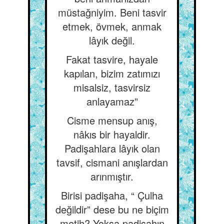
müstağniyim. Beni tasvir
etmek, övmek, anmak
lâyık değil.
Fakat tasvire, hayale
kapılan, bizim zatımızı
misalsiz, tasvirsiz
anlayamaz”
Cisme mensup anış,
nâkıs bir hayaldir.
Padişahlara lâyık olan
tavsif, cismani anışlardan
arınmıştır.
Birisi padişaha, “ Çulha
değildir” dese bu ne biçim
metih? Yoksa padişahın