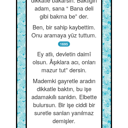
dikkatle bakarsın. Baktığın
adam, sana “ Bana deli
gibi bakma be” der.
Ben, bir sahip kaybettim.
Onu aramaya yüz tuttum.
1695
Ey atlı, devletin daimî
olsun. Âşıklara acı, onları
mazur tut” dersin.
Mademki gayretle aradın
dikkatle baktın, bu işe
adamakıllı sarıldın. Elbette
bulursun. Bir işe ciddi bir
suretle sarılan yanılmaz
demişler.