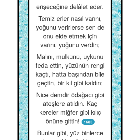
erişeceğine delâlet eder.
Temiz erler nasıl varını,
yoğunu verirlerse sen de
onu elde etmek için
varını, yoğunu verdin;
Malını, mülkünü, uykunu
feda ettin, yüzünün rengi
kaçtı, hatta başından bile
geçtin, bir kıl gibi kaldın;
Nice demdir ödağacı gibi
ateşlere atıldın. Kaç
kereler miğfer gibi kılıç
önüne gittin!
1685
Bunlar gibi, yüz binlerce