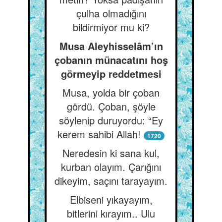
çulha olmadığını
bildirmiyor mu ki?
Musa Aleyhisselâm’ın
çobanın münacatını hoş
görmeyip reddetmesi
Musa, yolda bir çoban
gördü. Çoban, şöyle
söylenip duruyordu: “Ey
kerem sahibi Allah!
1720
Neredesin ki sana kul,
kurban olayım. Çarığını
dikeyim, saçını tarayayım.
Elbiseni yıkayayım,
bitlerini kırayım.. Ulu