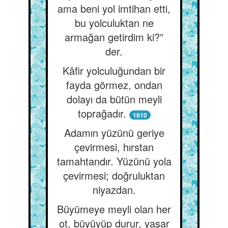
ama beni yol imtihan etti,
bu yolculuktan ne
armağan getirdim ki?”
der.
Kâfir yolculuğundan bir
fayda görmez, ondan
dolayı da bütün meyli
toprağadır.
1810
Adamın yüzünü geriye
çevirmesi, hırstan
tamahtandır. Yüzünü yola
çevirmesi; doğruluktan
niyazdan.
Büyümeye meyli olan her
ot, büyüyüp durur, yaşar