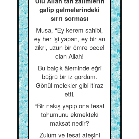
Ulu Allah’tan zalimlerin
galip gelmelerindeki
sırrı sorması
Musa, “Ey kerem sahibi,
ey her işi yapan, ey bir an
zikri, uzun bir ömre bedel
olan Allah!
Bu balçık âleminde eğri
büğrü bir iz gördüm.
Gönül melekler gibi itiraz
etti.
“Bir nakış yapıp ona fesat
tohumunu ekmekteki
maksat nedir?
Zulüm ve fesat ateşini