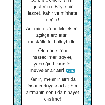
gösterdin. Böyle bir
lezzet, kahır ve minhete
değer!
Âdemin nurunu Meleklere
açıkça arz ettin,
müşküllerini halleyledin.
Ölümün sırrını
hasredilmen söyler,
yaprağın hikmetini
meyveler anlatır!
1825
Kanın, meninin sırrı da
insanın duygusudur; her
artmanın sonu da nihayet
eksilme!