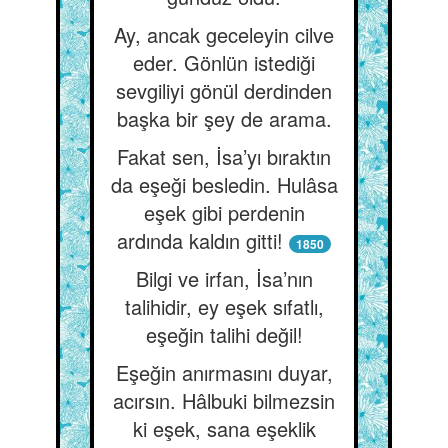
Ay, ancak geceleyin cilve
eder. Gönlün istediği
sevgiliyi gönül derdinden
başka bir şey de arama.
Fakat sen, İsa’yı bıraktın
da eşeği besledin. Hulâsa
eşek gibi perdenin
ardında kaldın gitti!
1850
Bilgi ve irfan, İsa’nın
talihidir, ey eşek sıfatlı,
eşeğin talihi değil!
Eşeğin anırmasını duyar,
acırsın. Hâlbuki bilmezsin
ki eşek, sana eşeklik