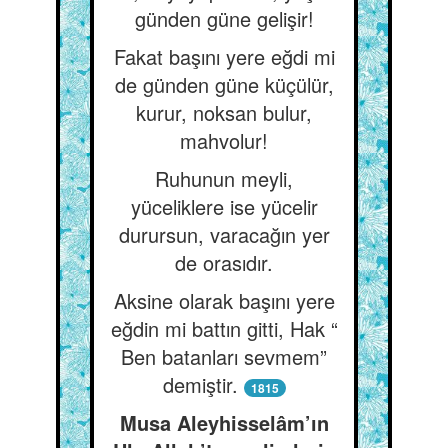
günden güne gelişir!
Fakat başını yere eğdi mi
de günden güne küçülür,
kurur, noksan bulur,
mahvolur!
Ruhunun meyli,
yüceliklere ise yücelir
durursun, varacağın yer
de orasıdır.
Aksine olarak başını yere
eğdin mi battın gitti, Hak “
Ben batanları sevmem”
demiştir.
1815
Musa Aleyhisselâm’ın