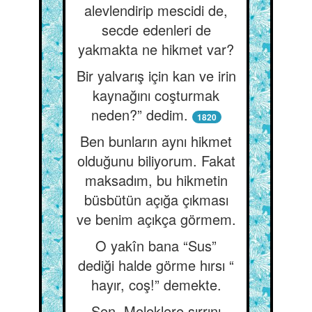
alevlendirip mescidi de,
secde edenleri de
yakmakta ne hikmet var?
Bir yalvarış için kan ve irin
kaynağını coşturmak
neden?” dedim.
1820
Ben bunların aynı hikmet
olduğunu biliyorum. Fakat
maksadım, bu hikmetin
büsbütün açığa çıkması
ve benim açıkça görmem.
O yakîn bana “Sus”
dediği halde görme hırsı “
hayır, coş!” demekte.
Sen, Meleklere sırrını