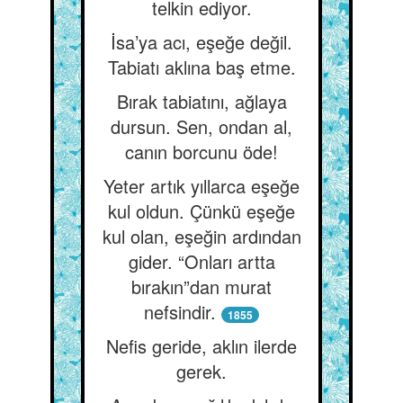
telkin ediyor.
İsa’ya acı, eşeğe değil.
Tabiatı aklına baş etme.
Bırak tabiatını, ağlaya
dursun. Sen, ondan al,
canın borcunu öde!
Yeter artık yıllarca eşeğe
kul oldun. Çünkü eşeğe
kul olan, eşeğin ardından
gider. “Onları artta
bırakın”dan murat
nefsindir.
1855
Nefis geride, aklın ilerde
gerek.