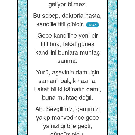
geliyor bilmez.
Bu sebep, doktorla hasta,
kandille fitil gibidir.
1845
Gece kandiline yeni bir
fitil bük, fakat güneş
kandilini bunlara muhtaç
sanma.
Yürü, aşevinin damı için
samanlı balçık hazırla.
Fakat bil ki kâinatın damı,
buna muhtaç değil.
Ah. Sevgilimiz, gamımızı
yakıp mahvedince gece
yalnızlığı bile geçti,
gündüz oldu.