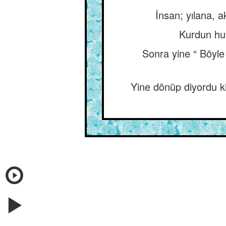
İnsan; yılana, a
Kurdun huyu
Sonra yine “ Böyl
Yine dönüp diyordu k