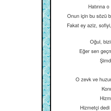
Hatırına o
Onun için bu sözü b
Fakat ey aziz, sofiy
Oğul, biz
Eğer sen geçme
Şimdi
O zevk ve huzur 
Konu
Hizme
Hizmetçi dedi 