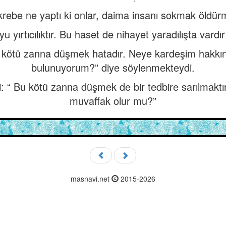
krebe ne yaptı ki onlar, daima insanı sokmak öldürm
 yırtıcılıktır. Bu haset de nihayet yaradılışta vard
e kötü zanna düşmek hatadır. Neye kardeşim hakkın
bulunuyorum?” diye söylenmekteydi.
i: “ Bu kötü zanna düşmek de bir tedbire sarılmak
muvaffak olur mu?”
masnavi.net
2015-2026