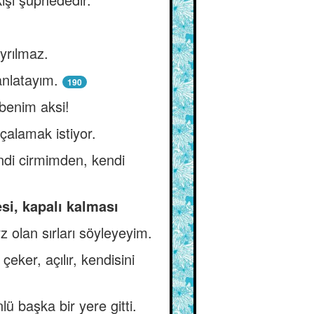
yrılmaz.
anlatayım.
190
benim aksi!
alamak istiyor.
ndi cirmimden, kendi
si, kapalı kalması
rz olan sırları söyleyeyim.
eker, açılır, kendisini
 başka bir yere gitti.