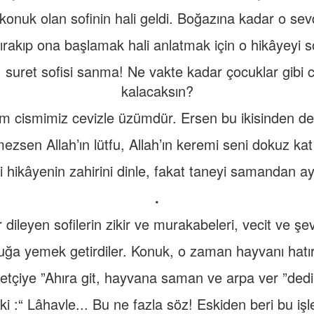
 konuk olan sofinin hali geldi. Boğazına kadar o sev
ırakıp ona başlamak hali anlatmak için o hikâyeyi s
i, suret sofisi sanma! Ne vakte kadar çocuklar gib
kalacaksın?
im cismimiz cevizle üzümdür. Ersen bu ikisinden de
zsen Allah’ın lütfu, Allah’ın keremi seni dokuz kat 
 hikâyenin zahirini dinle, fakat taneyi samandan ay
.
dileyen sofilerin zikir ve murakabeleri, vecit ve şe
ğa yemek getirdiler. Konuk, o zaman hayvanı hatır
tçiye ”Ahıra git, hayvana saman ve arpa ver ”dedi
ki :“ Lâhavle... Bu ne fazla söz! Eskiden beri bu işl