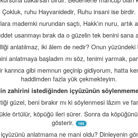
Çokluk, ruhu Hayvanidedir, Ruhu insani ise birdir.
lara mademki nurundan saçtı, Hakk’ın nuru, artık a
üddet usanmayı bırak da o güzelin tek benini sana 
liği anlatılmaz, iki âlem de nedir? Onun yüzündeki 
ini anlatmaya başladım mı söz, tenimi yarmak, parç
 karınca gibi memnun geçinip gidiyorum, hatta ke
haddimden fazla yük çekmekteyim.
in zahirini istediğinden içyüzünün söylenmeme
tiği güzel, beni bırakır mı ki söylenmesi lâzım ve fa
kle örtülür, köpüğü ileri sürer. Sonra da köpüğünü ç
gösterir.
195
n içyüzünü anlatmama ne mani oldu? Dinleyenin gönlü