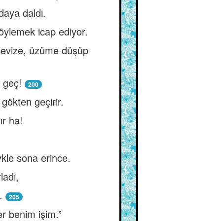
daya daldı.
öylemek icap ediyor.
i cevize, üzüme düşüp
 geç!
200
gökten geçirir.
ır ha!
vkle sona erince.
ladı,
.
205
er benim işim.”