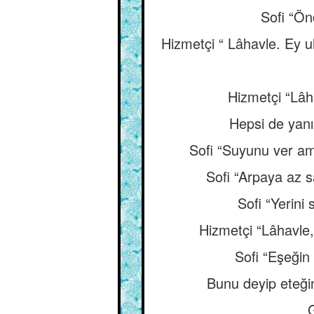
Sofi “Ön
Hizmetçi “ Lâhavle. Ey u
Hizmetçi “Lâh
Hepsi de yanım
Sofi “Suyunu ver ama
Sofi “Arpaya az s
Sofi “Yerini
Hizmetçi “Lâhavle, 
Sofi “Eşeğin 
Bunu deyip eteğin
G