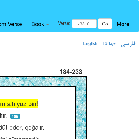
om Verse
Book
More
Verse:
Go
English
Türkçe
فارسی
184-233
m altı yüz bin!
tır.
185
üt eder, çoğalır.
işi şüphededir.