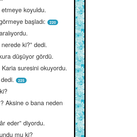
ay etmeye koyuldu.
 görmeye başladı:
220
aralıyordu.
 nerede ki?” dedi.
ukura düşüyor gördü.
 Karia suresini okuyordu.
 dedi.
225
ki?
m? Aksine o bana neden
âr eder” diyordu.
ulundu mu ki?