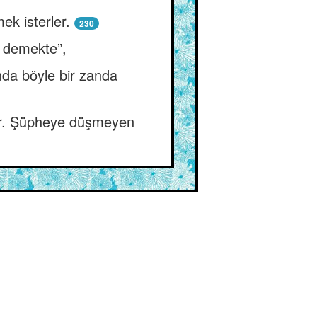
ek isterler.
230
ır demekte”,
da böyle bir zanda
tır. Şüpheye düşmeyen