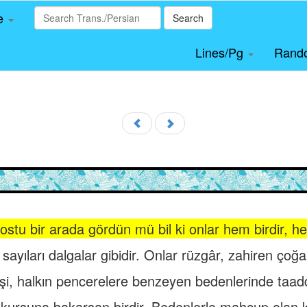
le
Search
Lines/Pg
Rand
ostu bir arada gördün mü bil ki onlar hem birdir, he
sayıları dalgalar gibidir. Onlar rüzgâr, zahiren çoğal
i, halkın pencerelere benzeyen bedenlerinde taadd
kursuna bakarsan birdir. Bedenlerle mahcup olan k