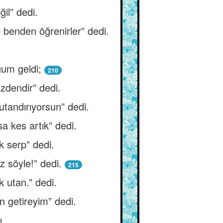
il” dedi.
 benden öğrenirler” dedi.
ğum geldi;
210
izdendir” dedi.
utandırıyorsun” dedi.
a kes artık” dedi.
k serp” dedi.
z söyle!” dedi.
215
k utan.” dedi.
n getireyim” dedi.
ı.