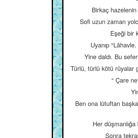
Birkaç hazelenin 
Sofi uzun zaman yolc
Eşeği bir 
Uyanıp “Lâhavle. 
Yine daldı. Bu sefe
Türlü, türlü kötü rüyala
“ Çare ne?
Yi
Ben ona lütuftan başk
Her düşmanlığa b
Sonra tekrar