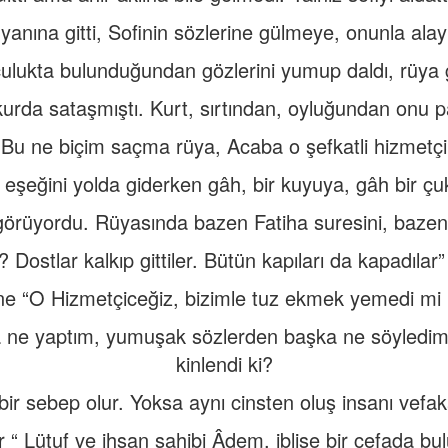
yanına gitti, Sofinin sözlerine gülmeye, onunla al
ulukta bulunduğundan gözlerini yumup daldı, rüya
kurda sataşmıştı. Kurt, sırtından, oyluğundan onu p
Bu ne biçim saçma rüya, Acaba o şefkatli hizmetçi
r eşeğini yolda giderken gâh, bir kuyuya, gâh bir ç
r görüyordu. Rüyasında bazen Fatiha suresini, bazen
 Dostlar kalkıp gittiler. Bütün kapıları da kapadılar”
ne “O Hizmetçiceğiz, bizimle tuz ekmek yemedi mi 
a ne yaptım, yumuşak sözlerden başka ne söyledi
kinlendi ki?
ir sebep olur. Yoksa aynı cinsten oluş insanı vefak
 “ Lütuf ve ihsan sahibi Âdem, iblise bir cefada b