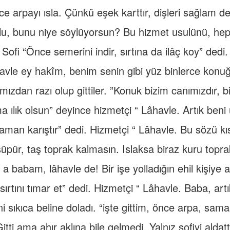
ce arpayı ısla. Çünkü eşek karttır, dişleri sağlam değ
lu, bunu niye söylüyorsun? Bu hizmet usulünü, hep
Sofi “Önce semerini indir, sırtına da ilâç koy” dedi.
avle ey hakîm, benim senin gibi yüz binlerce konu
ızdan razı olup gittiler. ”Konuk bizim canımızdır, b
 ılık olsun” deyince hizmetçi “ Lâhavle. Artık beni 
aman karıştır” dedi. Hizmetçi “ Lâhavle. Bu sözü kıs
 süpür, taş toprak kalmasın. Islaksa biraz kuru topra
a babam, lâhavle de! Bir işe yolladığın ehil kişiye a
sırtını tımar et” dedi. Hizmetçi “ Lâhavle. Baba, artı
i sıkıca beline doladı. “işte gittim, önce arpa, sama
itti ama ahır aklına bile gelmedi. Yalnız sofiyi aldatt