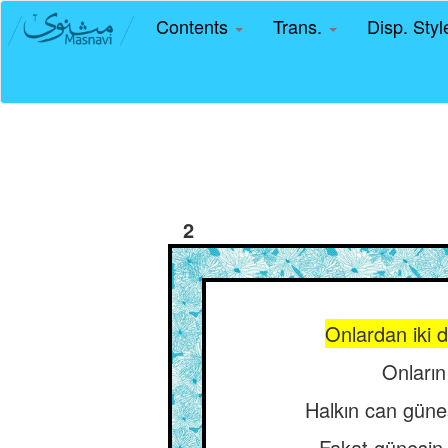
Contents
Trans.
Disp. Sty
2
Onlardan iki d
Onların 
Halkın can güneş
Fakat güneşin 