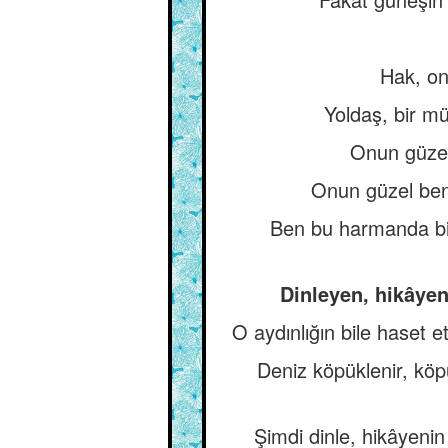
Hak, on
Yoldaş, bir m
Onun güzel
Onun güzel ben
Ben bu harmanda bir
Dinleyen, hikâyen
O aydınlığın bile haset et
Deniz köpüklenir, köpü
Şimdi dinle, hikâyeni