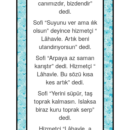
canımızdır, bizdendir”
dedi.
Sofi “Suyunu ver ama ılık
olsun” deyince hizmetçi “
Lâhavle. Artık beni
utandırıyorsun” dedi.
Sofi “Arpaya az saman
karıştır” dedi. Hizmetçi “
Lâhavle. Bu sözü kısa
kes artık” dedi.
Sofi “Yerini süpür, taş
toprak kalmasın. Islaksa
biraz kuru toprak serp”
dedi.
Hizmetçi “Lâhavle, a