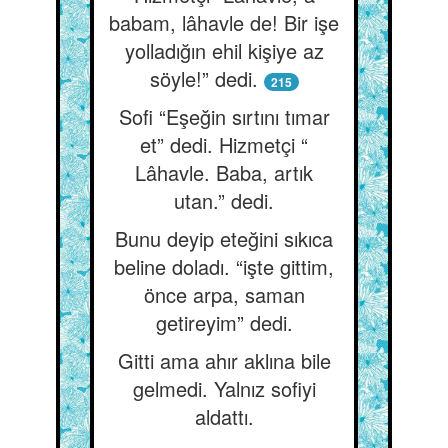
babam, lâhavle de! Bir işe
yolladığın ehil kişiye az
söyle!” dedi.
215
Sofi “Eşeğin sırtını tımar
et” dedi. Hizmetçi “
Lâhavle. Baba, artık
utan.” dedi.
Bunu deyip eteğini sıkıca
beline doladı. “işte gittim,
önce arpa, saman
getireyim” dedi.
Gitti ama ahır aklına bile
gelmedi. Yalnız sofiyi
aldattı.