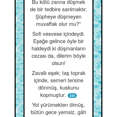
Bu kötü zanna düşmek
de bir tedbire sarılmaktır.
Şüpheye düşmeyen
muvaffak olur mu?”
Sofi vesvese içindeydi.
Eşeğe gelince öyle bir
haldeydi ki düşmanların
cezası da, dilerim böyle
olsun!
Zavallı eşek; taş toprak
içinde, semeri tersine
dönmüş, kuskunu
kopmuştur.
235
Yol yürümekten ölmüş,
bütün gece yemsiz, gâh