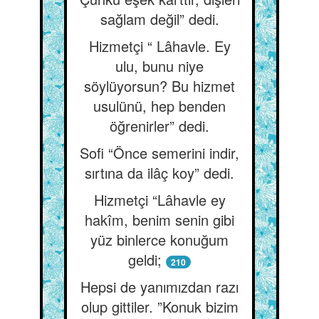
sağlam değil” dedi.
Hizmetçi “ Lâhavle. Ey
ulu, bunu niye
söylüyorsun? Bu hizmet
usulünü, hep benden
öğrenirler” dedi.
Sofi “Önce semerini indir,
sırtına da ilâç koy” dedi.
Hizmetçi “Lâhavle ey
hakîm, benim senin gibi
yüz binlerce konuğum
geldi;
210
Hepsi de yanımızdan razı
olup gittiler. ”Konuk bizim