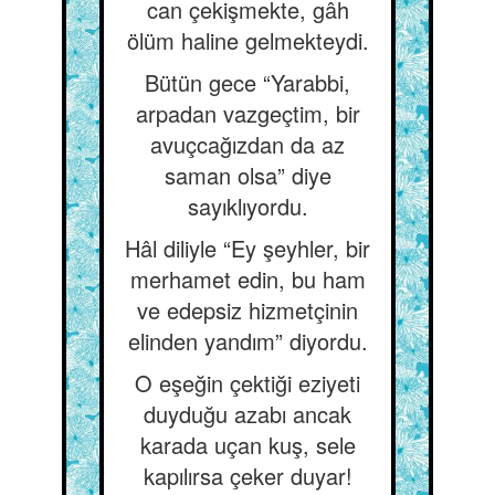
can çekişmekte, gâh
ölüm haline gelmekteydi.
Bütün gece “Yarabbi,
arpadan vazgeçtim, bir
avuçcağızdan da az
saman olsa” diye
sayıklıyordu.
Hâl diliyle “Ey şeyhler, bir
merhamet edin, bu ham
ve edepsiz hizmetçinin
elinden yandım” diyordu.
O eşeğin çektiği eziyeti
duyduğu azabı ancak
karada uçan kuş, sele
kapılırsa çeker duyar!