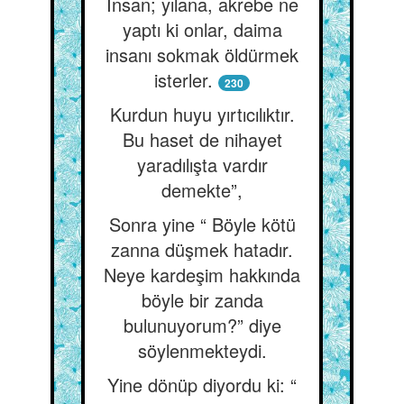
İnsan; yılana, akrebe ne
yaptı ki onlar, daima
insanı sokmak öldürmek
isterler.
230
Kurdun huyu yırtıcılıktır.
Bu haset de nihayet
yaradılışta vardır
demekte”,
Sonra yine “ Böyle kötü
zanna düşmek hatadır.
Neye kardeşim hakkında
böyle bir zanda
bulunuyorum?” diye
söylenmekteydi.
Yine dönüp diyordu ki: “