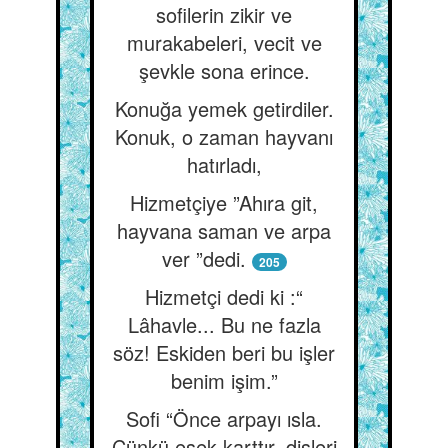
sofilerin zikir ve
murakabeleri, vecit ve
şevkle sona erince.
Konuğa yemek getirdiler.
Konuk, o zaman hayvanı
hatırladı,
Hizmetçiye ”Ahıra git,
hayvana saman ve arpa
ver ”dedi.
205
Hizmetçi dedi ki :“
Lâhavle... Bu ne fazla
söz! Eskiden beri bu işler
benim işim.”
Sofi “Önce arpayı ısla.
Çünkü eşek karttır, dişleri