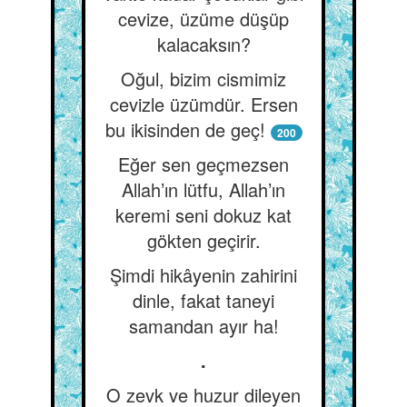
cevize, üzüme düşüp
kalacaksın?
Oğul, bizim cismimiz
cevizle üzümdür. Ersen
bu ikisinden de geç!
200
Eğer sen geçmezsen
Allah’ın lütfu, Allah’ın
keremi seni dokuz kat
gökten geçirir.
Şimdi hikâyenin zahirini
dinle, fakat taneyi
samandan ayır ha!
.
O zevk ve huzur dileyen