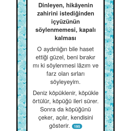
Dinleyen, hikâyenin
zahirini istediğinden
içyüzünün
söylenmemesi, kapalı
kalması
O aydınlığın bile haset
ettiği güzel, beni bırakır
mı ki söylenmesi lâzım ve
farz olan sırları
söyleyeyim.
Deniz köpüklenir, köpükle
örtülür, köpüğü ileri sürer.
Sonra da köpüğünü
çeker, açılır, kendisini
gösterir.
195