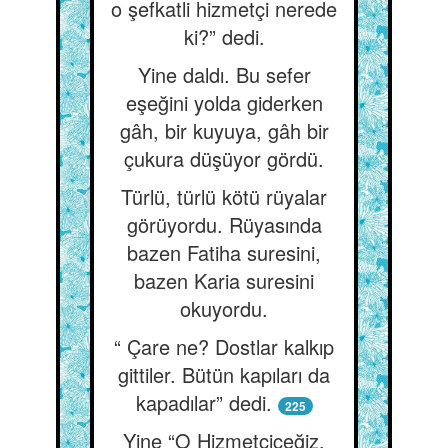
o şefkatli hizmetçi nerede
ki?” dedi.
Yine daldı. Bu sefer
eşeğini yolda giderken
gâh, bir kuyuya, gâh bir
çukura düşüyor gördü.
Türlü, türlü kötü rüyalar
görüyordu. Rüyasında
bazen Fatiha suresini,
bazen Karia suresini
okuyordu.
“ Çare ne? Dostlar kalkıp
gittiler. Bütün kapıları da
kapadılar” dedi.
225
Yine “O Hizmetçiceğiz,