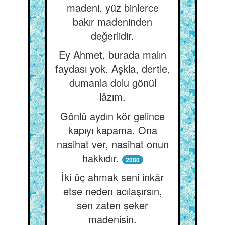
madeni, yüz binlerce
bakır madeninden
değerlidir.
Ey Ahmet, burada malın
faydası yok. Aşkla, dertle,
dumanla dolu gönül
lâzım.
Gönlü aydın kör gelince
kapıyı kapama. Ona
nasihat ver, nasihat onun
hakkıdır.
2080
İki üç ahmak seni inkâr
etse neden acılaşırsın,
sen zaten şeker
madenisin.