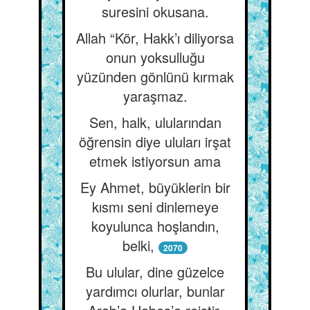
suresini okusana.
Allah “Kör, Hakk’ı diliyorsa
onun yoksulluğu
yüzünden gönlünü kırmak
yaraşmaz.
Sen, halk, ulularından
öğrensin diye uluları irşat
etmek istiyorsun ama
Ey Ahmet, büyüklerin bir
kısmı seni dinlemeye
koyulunca hoşlandın,
belki,
2070
Bu ulular, dine güzelce
yardımcı olurlar, bunlar