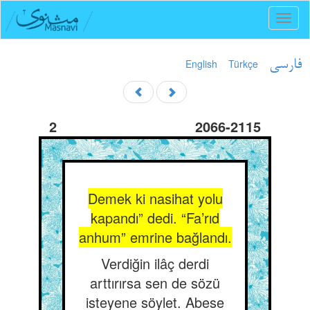
Toggl
naviga
English
Türkçe
فارسی
2
2066-2115
Demek ki nasihat yolu
kapandı” dedi. “Fa’rıd
anhum” emrine bağlandı.
Verdiğin ilâç derdi
arttırırsa sen de sözü
isteyene söylet. Abese