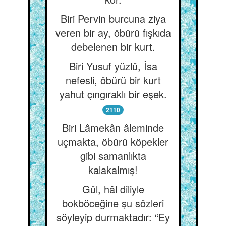
Biri Pervin burcuna ziya
veren bir ay, öbürü fışkıda
debelenen bir kurt.
Biri Yusuf yüzlü, İsa
nefesli, öbürü bir kurt
yahut çıngıraklı bir eşek.
2110
Biri Lâmekân âleminde
uçmakta, öbürü köpekler
gibi samanlıkta
kalakalmış!
Gül, hâl diliyle
bokböceğine şu sözleri
söyleyip durmaktadır: “Ey