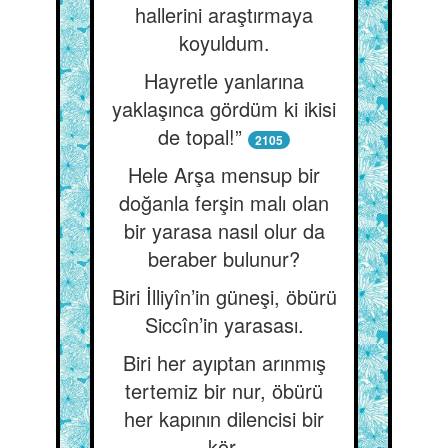
hallerini araştırmaya
koyuldum.
Hayretle yanlarına
yaklaşınca gördüm ki ikisi
de topal!”
2105
Hele Arşa mensup bir
doğanla ferşin malı olan
bir yarasa nasıl olur da
beraber bulunur?
Biri İlliyîn’in güneşi, öbürü
Siccîn’in yarasası.
Biri her ayıptan arınmış
tertemiz bir nur, öbürü
her kapının dilencisi bir
kör.