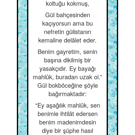
koltuğu kokmuş,
Gül bahçesinden
kaçıyorsun ama bu
nefretin gülistanın
kemaline delâlet eder.
Benim gayretim, senin
başına dikilmiş bir
yasakçıdır. Ey bayağı
mahlûk, buradan uzak ol.”
Gül bokböceğine şöyle
bağırmaktadır:
“Ey aşağılık mahlûk, sen
benimle ihtilât edersen
benim madenimdesin
diye bir şüphe hasıl