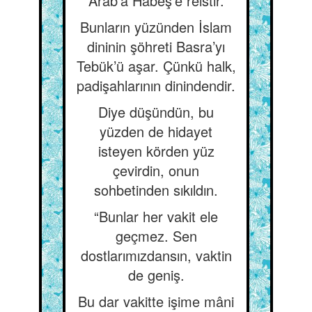
Arab’a Habeş’e reistir.
Bunların yüzünden İslam
dininin şöhreti Basra’yı
Tebük’ü aşar. Çünkü halk,
padişahlarının dinindendir.
Diye düşündün, bu
yüzden de hidayet
isteyen körden yüz
çevirdin, onun
sohbetinden sıkıldın.
“Bunlar her vakit ele
geçmez. Sen
dostlarımızdansın, vaktin
de geniş.
Bu dar vakitte işime mâni