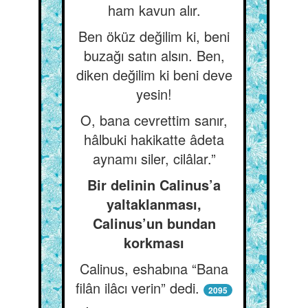
ham kavun alır.
Ben öküz değilim ki, beni
buzağı satın alsın. Ben,
diken değilim ki beni deve
yesin!
O, bana cevrettim sanır,
hâlbuki hakikatte âdeta
aynamı siler, cilâlar.”
Bir delinin Calinus’a
yaltaklanması,
Calinus’un bundan
korkması
Calinus, eshabına “Bana
filân ilâcı verin” dedi.
2095