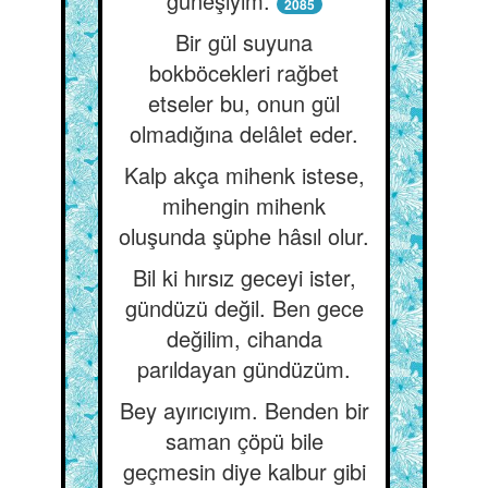
güneşiyim.
2085
Bir gül suyuna
bokböcekleri rağbet
etseler bu, onun gül
olmadığına delâlet eder.
Kalp akça mihenk istese,
mihengin mihenk
oluşunda şüphe hâsıl olur.
Bil ki hırsız geceyi ister,
gündüzü değil. Ben gece
değilim, cihanda
parıldayan gündüzüm.
Bey ayırıcıyım. Benden bir
saman çöpü bile
geçmesin diye kalbur gibi