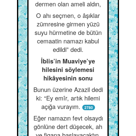
dermen olan ameli aldın,
O ahı seçmen, o âşıklar
zümresine girmen yüzü
suyu hürmetine de bütün
cemaatin namazı kabul
edildi” dedi.
İblis’in Muaviye’ye
hilesini söylemesi
hikâyesinin sonu
Bunun üzerine Azazil dedi
ki: “Ey emîr, artık hilemi
açığa vurayım.
2780
Eğer namazın fevt olsaydı
gönlüne dert düşecek, ah
ve figana başlayacaktın.