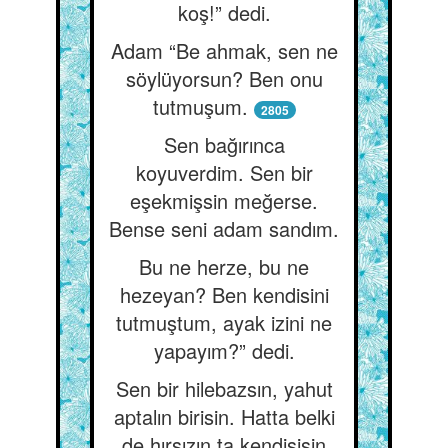
koş!” dedi.
Adam “Be ahmak, sen ne
söylüyorsun? Ben onu
tutmuşum.
2805
Sen bağırınca
koyuverdim. Sen bir
eşekmişsin meğerse.
Bense seni adam sandım.
Bu ne herze, bu ne
hezeyan? Ben kendisini
tutmuştum, ayak izini ne
yapayım?” dedi.
Sen bir hilebazsın, yahut
aptalın birisin. Hatta belki
de hırsızın ta kendisisin