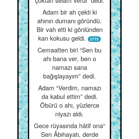
çoktan selâm verdi” dedi.
Adam bir ah çekti ki
ahının dumanı göründü.
Bir vah etti ki gönlünden
kan kokusu geldi.
2775
Cemaatten biri “Sen bu
ahı bana ver, ben o
namazı sana
bağışlayayım” dedi.
Adam “Verdim, namazı
da kabul ettim” dedi.
Öbürü o ahı, yüzlerce
niyazı aldı.
Gece rüyasında hâtif ona“
Sen Âbıhayatı, derde