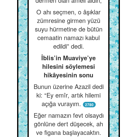
dermen olan ameli aldın,
O ahı seçmen, o âşıklar
zümresine girmen yüzü
suyu hürmetine de bütün
cemaatin namazı kabul
edildi” dedi.
İblis’in Muaviye’ye
hilesini söylemesi
hikâyesinin sonu
Bunun üzerine Azazil dedi
ki: “Ey emîr, artık hilemi
açığa vurayım.
2780
Eğer namazın fevt olsaydı
gönlüne dert düşecek, ah
ve figana başlayacaktın.