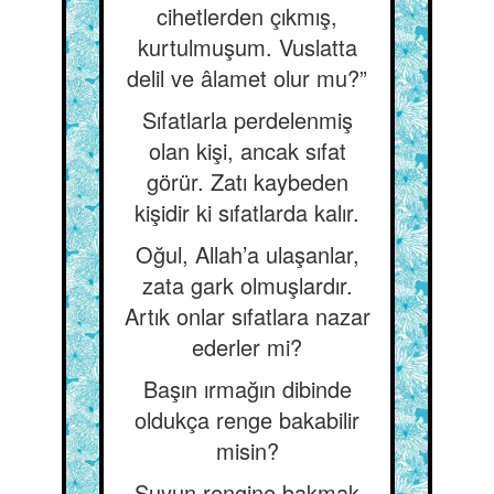
cihetlerden çıkmış,
kurtulmuşum. Vuslatta
delil ve âlamet olur mu?”
Sıfatlarla perdelenmiş
olan kişi, ancak sıfat
görür. Zatı kaybeden
kişidir ki sıfatlarda kalır.
Oğul, Allah’a ulaşanlar,
zata gark olmuşlardır.
Artık onlar sıfatlara nazar
ederler mi?
Başın ırmağın dibinde
oldukça renge bakabilir
misin?
Suyun rengine bakmak