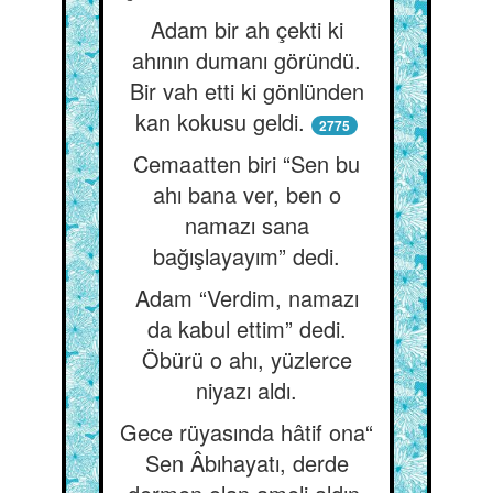
Adam bir ah çekti ki
ahının dumanı göründü.
Bir vah etti ki gönlünden
kan kokusu geldi.
2775
Cemaatten biri “Sen bu
ahı bana ver, ben o
namazı sana
bağışlayayım” dedi.
Adam “Verdim, namazı
da kabul ettim” dedi.
Öbürü o ahı, yüzlerce
niyazı aldı.
Gece rüyasında hâtif ona“
Sen Âbıhayatı, derde