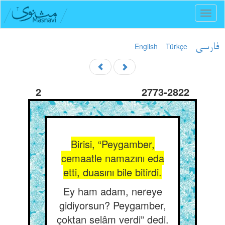
Toggl
naviga
English
Türkçe
فارسی
2
2773-2822
Birisi, “Peygamber,
cemaatle namazını eda
etti, duasını bile bitirdi.
Ey ham adam, nereye
gidiyorsun? Peygamber,
çoktan selâm verdi” dedi.