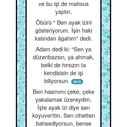
ve bu işi de mahsus
yaptın.
Öbürü “ Ben ayak izini
gösteriyorum. İşin haki
katından âgahım” dedi.
Adam dedi ki: “Sen ya
düzenbazsın, ya ahmak,
belki de hırsızın ta
kendisisin de işi
biliyorsun.
2810
Ben hasmımı çeke, çeke
yakalamak üzereydim.
İşte ayak izi diye sen
koyuverttin. Sen cihetten
bahsediyorsun, bense