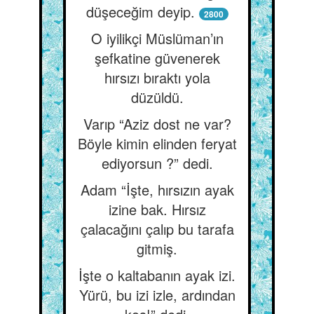
düşeceğim deyip.
2800
O iyilikçi Müslüman’ın
şefkatine güvenerek
hırsızı bıraktı yola
düzüldü.
Varıp “Aziz dost ne var?
Böyle kimin elinden feryat
ediyorsun ?” dedi.
Adam “İşte, hırsızın ayak
izine bak. Hırsız
çalacağını çalıp bu tarafa
gitmiş.
İşte o kaltabanın ayak izi.
Yürü, bu izi izle, ardından