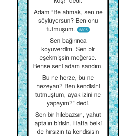
koş!” dedi.
Adam “Be ahmak, sen ne
söylüyorsun? Ben onu
tutmuşum.
2805
Sen bağırınca
koyuverdim. Sen bir
eşekmişsin meğerse.
Bense seni adam sandım.
Bu ne herze, bu ne
hezeyan? Ben kendisini
tutmuştum, ayak izini ne
yapayım?” dedi.
Sen bir hilebazsın, yahut
aptalın birisin. Hatta belki
de hırsızın ta kendisisin