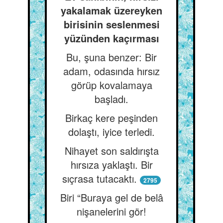
yakalamak üzereyken
birisinin seslenmesi
yüzünden kaçırması
Bu, şuna benzer: Bir
adam, odasında hırsız
görüp kovalamaya
başladı.
Birkaç kere peşinden
dolaştı, iyice terledi.
Nihayet son saldırışta
hırsıza yaklaştı. Bir
sıçrasa tutacaktı.
2795
Biri “Buraya gel de belâ
nişanelerini gör!