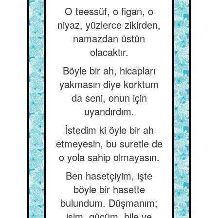
O teessüf, o figan, o
niyaz, yüzlerce zikirden,
namazdan üstün
olacaktır.
Böyle bir ah, hicapları
yakmasın diye korktum
da seni, onun için
uyandırdım.
İstedim ki öyle bir ah
etmeyesin, bu suretle de
o yola sahip olmayasın.
Ben hasetçiyim, işte
böyle bir hasette
bulundum. Düşmanım;
işim, gücüm, hile ve