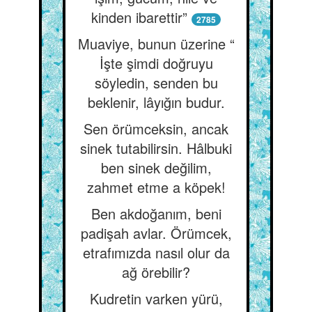
kinden ibarettir”
2785
Muaviye, bunun üzerine “
İşte şimdi doğruyu
söyledin, senden bu
beklenir, lâyığın budur.
Sen örümceksin, ancak
sinek tutabilirsin. Hâlbuki
ben sinek değilim,
zahmet etme a köpek!
Ben akdoğanım, beni
padişah avlar. Örümcek,
etrafımızda nasıl olur da
ağ örebilir?
Kudretin varken yürü,