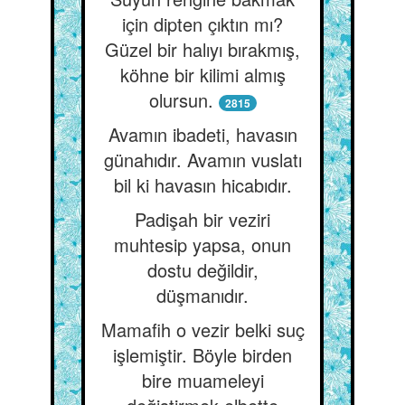
için dipten çıktın mı?
Güzel bir halıyı bırakmış,
köhne bir kilimi almış
olursun.
2815
Avamın ibadeti, havasın
günahıdır. Avamın vuslatı
bil ki havasın hicabıdır.
Padişah bir veziri
muhtesip yapsa, onun
dostu değildir,
düşmanıdır.
Mamafih o vezir belki suç
işlemiştir. Böyle birden
bire muameleyi