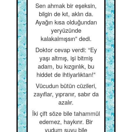
Sen ahmak bir eşeksin,
bilgin de kıt, aklın da.
Ayağın kısa olduğundan
yeryüzünde
kalakalmışsın” dedi.
Doktor cevap verdi: “Ey
yaşı altmış, işi bitmiş
adam, bu kızgınlık, bu
hiddet de ihtiyarlıktan!”
Vücudun bütün cüzileri,
zayıflar, yıpranır, sabır da
azalır.
İki çift söze bile tahammül
edemez, haykırır. Bir
yudum suyu bile