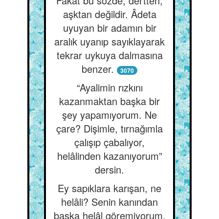
Fakat bu sözde, dertten,
aşktan değildir. Âdeta
uyuyan bir adamın bir
aralık uyanıp sayıklayarak
tekrar uykuya dalmasına
benzer.
3070
“Ayalimin rızkını
kazanmaktan başka bir
şey yapamıyorum. Ne
çare? Dişimle, tırnağımla
çalışıp çabalıyor,
helâlinden kazanıyorum”
dersin.
Ey sapıklara karışan, ne
helâli? Senin kanından
başka helâl göremiyorum.