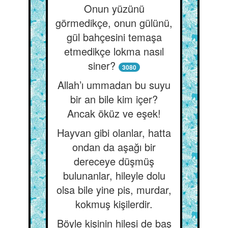
Onun yüzünü
görmedikçe, onun gülünü,
gül bahçesini temaşa
etmedikçe lokma nasıl
siner?
3080
Allah’ı ummadan bu suyu
bir an bile kim içer?
Ancak öküz ve eşek!
Hayvan gibi olanlar, hatta
ondan da aşağı bir
dereceye düşmüş
bulunanlar, hileyle dolu
olsa bile yine pis, murdar,
kokmuş kişilerdir.
Böyle kişinin hilesi de baş