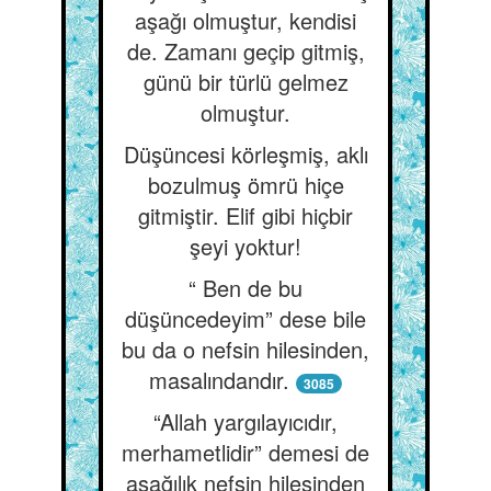
aşağı olmuştur, kendisi
de. Zamanı geçip gitmiş,
günü bir türlü gelmez
olmuştur.
Düşüncesi körleşmiş, aklı
bozulmuş ömrü hiçe
gitmiştir. Elif gibi hiçbir
şeyi yoktur!
“ Ben de bu
düşüncedeyim” dese bile
bu da o nefsin hilesinden,
masalındandır.
3085
“Allah yargılayıcıdır,
merhametlidir” demesi de
aşağılık nefsin hilesinden