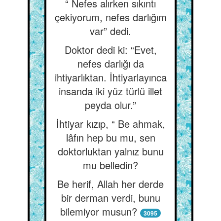
“ Nefes alırken sıkıntı
çekiyorum, nefes darlığım
var” dedi.
Doktor dedi ki: “Evet,
nefes darlığı da
ihtiyarlıktan. İhtiyarlayınca
insanda iki yüz türlü illet
peyda olur.”
İhtiyar kızıp, “ Be ahmak,
lâfın hep bu mu, sen
doktorluktan yalnız bunu
mu belledin?
Be herif, Allah her derde
bir derman verdi, bunu
bilemiyor musun?
3095