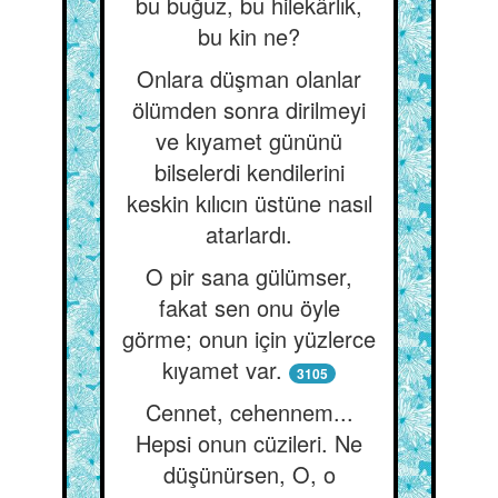
bu buğuz, bu hilekârlık,
bu kin ne?
Onlara düşman olanlar
ölümden sonra dirilmeyi
ve kıyamet gününü
bilselerdi kendilerini
keskin kılıcın üstüne nasıl
atarlardı.
O pir sana gülümser,
fakat sen onu öyle
görme; onun için yüzlerce
kıyamet var.
3105
Cennet, cehennem...
Hepsi onun cüzileri. Ne
düşünürsen, O, o