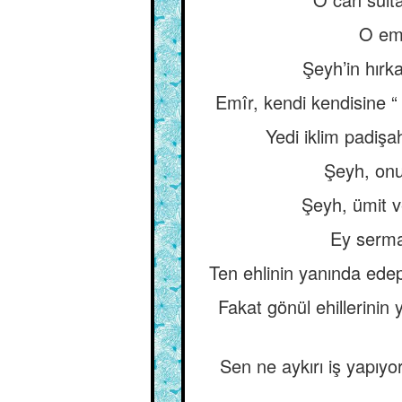
O emi
Şeyh’in hırk
Emîr, kendi kendisine “ Ö
Yedi iklim padişah
Şeyh, onu
Şeyh, ümit ve
Ey sermay
Ten ehlinin yanında edep
Fakat gönül ehillerinin y
Sen ne aykırı iş yapıy