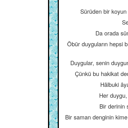
Sürüden bir koyun y
Se
Da orada süm
Öbür duyguların hepsi b
Duygular, senin duyguna
Çünkü bu hakikat dedi
Hâlbuki ây
Her duygu, 
Bir derinin
Bir saman denginin kime