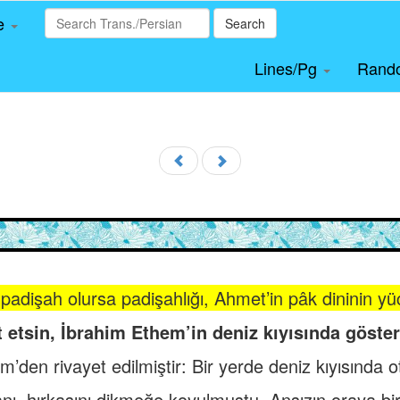
le
Search
Lines/Pg
Rand
 padişah olursa padişahlığı, Ahmet’in pâk dininin yüce
 etsin, İbrahim Ethem’in deniz kıyısında göste
’den rivayet edilmiştir: Bir yerde deniz kıyısında 
nı, hırkasını dikmeğe koyulmuştu. Ansızın oraya bir