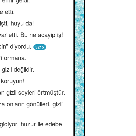
 etti.
şti, huyu da!
yar etti. Bu ne acayip iş!
sin” diyordu.
3215
ri ormana.
izli değildir.
i koruyun!
 gizli şeyleri örtmüştür.
a onların gönülleri, gizli
idiyor, huzur ile edebe