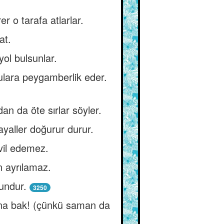
r o tarafa atlarlar.
at.
ol bulsunlar.
ulara peygamberlik eder.
an da öte sırlar söyler.
ayaller doğurur durur.
vil edemez.
n ayrılamaz.
nundur.
3250
ona bak! (çünkü saman da