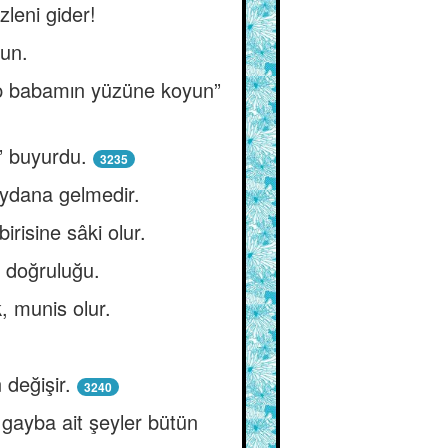
leni gider!
sun.
üp babamın yüzüne koyun”
” buyurdu.
3235
eydana gelmedir.
irisine sâki olur.
a doğruluğu.
, munis olur.
değişir.
3240
 gayba ait şeyler bütün