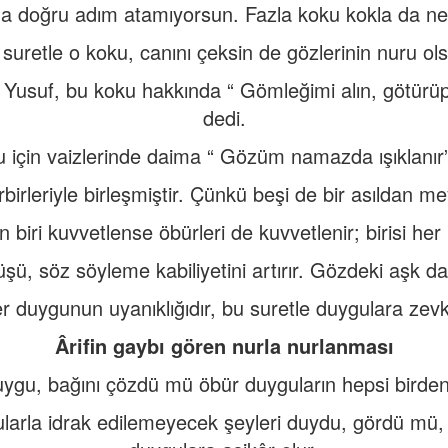
a doğru adım atamıyorsun. Fazla koku kokla da nez
suretle o koku, canını çeksin de gözlerinin nuru ol
Yusuf, bu koku hakkında “ Gömleğimi alın, götür
dedi.
 için vaizlerinde daima “ Gözüm namazda ışıklanır
birleriyle birleşmiştir. Çünkü beşi de bir asıldan m
iri kuvvetlense öbürleri de kuvvetlenir; birisi her b
ü, söz söyleme kabiliyetini artırır. Gözdeki aşk d
r duygunun uyanıklığıdır, bu suretle duygulara zevk
Ârifin gaybı gören nurla nurlanması
uygu, bağını çözdü mü öbür duyguların hepsi birden 
ularla idrak edilemeyecek şeyleri duydu, gördü mü,