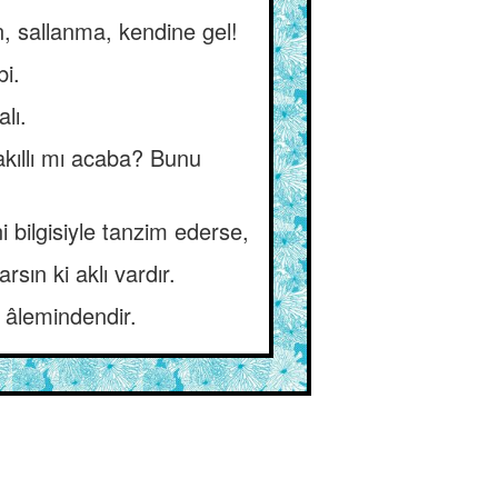
, sallanma, kendine gel!
bi.
lı.
akıllı mı acaba? Bunu
i bilgisiyle tanzim ederse,
ın ki aklı vardır.
 âlemindendir.