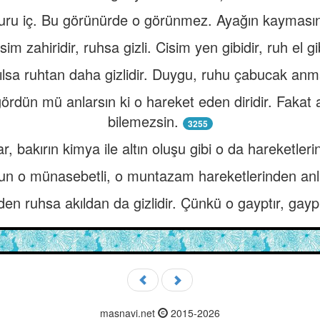
uru iç. Bu görünürde o görünmez. Ayağın kaymasın
sim zahiridir, ruhsa gizli. Cisim yen gibidir, ruh el gi
ılsa ruhtan daha gizlidir. Duygu, ruhu çabucak anma
ördün mü anlarsın ki o hareket eden diridir. Fakat 
bilemezsin.
3255
 bakırın kimya ile altın oluşu gibi o da hareketlerin
n o münasebetli, o muntazam hareketlerinden anlars
den ruhsa akıldan da gizlidir. Çünkü o gayptır, gayp
masnavi.net
2015-2026