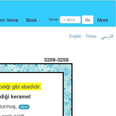
om Verse
Book
More
Verse:
Go
English
Türkçe
فارسی
3209-3258
liği gibi ebedîdir.
rdiği keramet
oturmuş,
3210
 emir geldi.