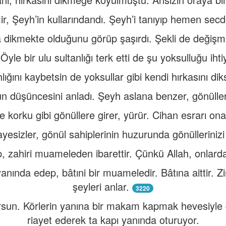
r, Şeyh’in kullarındandı. Şeyh’i tanıyıp hemen secde
a dikmekte olduğunu görüp şaşırdı. Şekli de değişmi
yle bir ulu sultanlığı terk etti de şu yoksulluğu ihti
lığını kaybetsin de yoksullar gibi kendi hırkasını dik
n düşüncesini anladı. Şeyh aslana benzer, gönülle
 korku gibi gönüllere girer, yürür. Cihan esrarı ona g
esizler, gönül sahiplerinin huzurunda gönülleriniz
, zahiri muameleden ibarettir. Çünkü Allah, onlardan
anında edep, bâtıni bir muameledir. Bâtına aittir. Zir
şeyleri anlar.
3220
orsun. Körlerin yanına bir makam kapmak hevesiyle g
riayet ederek ta kapı yanında oturuyor.