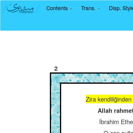
Contents
Trans.
Disp. Sty
2
Zira kendiliğinden
Allah rahmet
İbrahim Ethem
O can sulta