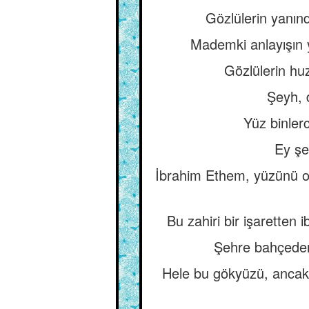
Gözlülerin yanın
Mademki anlayışın y
Gözlülerin hu
Şeyh, d
Yüz binlerc
Ey şey
İbrahim Ethem, yüzünü o e
Bu zahiri bir işaretten 
Şehre bahçeden 
Hele bu gökyüzü, ancak bi