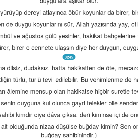
duygulara aşikâr olur.
ürüyüp dereyi atlayınca öbür koyunlar da birer, bire
n de duygu koyunlarını sür, Allah yazısında yay, otl
bül ve ağustos gülü yesinler, hakikat bahçelerine y
irer, birer o cennete ulaşsın diye her duygun, duyg
3245
 dilsiz, dudaksız, hatta hakikatten de öte, mecazd
ğin türlü, türlü tevil edilebilir. Bu vehimlenme de h
an âlemine mensup olan hakikatse hiçbir suretle te
senin duyguna kul olunca gayri felekler bile sende
 sahibi kimdir diye dâva çıksa, deri kiminse içi de o
 ait olduğunda nizaa düşülse buğday kimin? Sen 
buğday sahibinindir.)