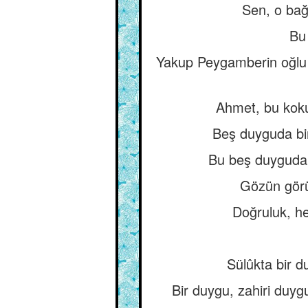
Sen, o bağ
Bu 
Yakup Peygamberin oğlu 
Ahmet, bu koku
Beş duyguda bir
Bu beş duygudan b
Gözün görüş
Doğruluk, he
Sülûkta bir d
Bir duygu, zahiri duyg