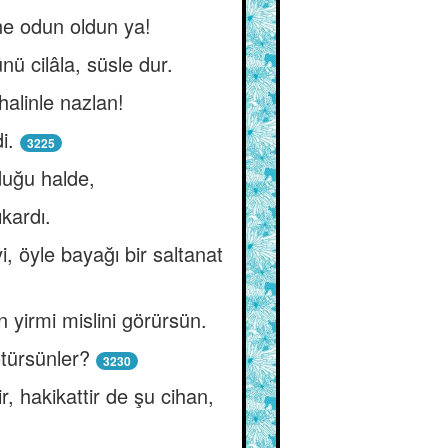
ne odun oldun ya!
ü cilâla, süsle dur.
alinle nazlan!
i.
3225
lduğu halde,
ıkardı.
, öyle bayağı bir saltanat
n yirmi mislini görürsün.
ötürsünler?
3230
r, hakikattir de şu cihan,