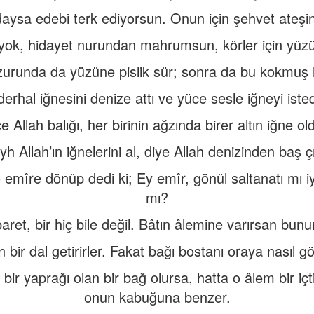
daysa edebi terk ediyorsun. Onun için şehvet ateşi
ok, hidayet nurundan mahrumsun, körler için yüzün
zurunda da yüzüne pislik sür; sonra da bu kokmuş h
erhal iğnesini denize attı ve yüce sesle iğneyi isted
e Allah balığı, her birinin ağzında birer altın iğne o
h Allah’ın iğnelerini al, diye Allah denizinden baş ç
mîre dönüp dedi ki; Ey emîr, gönül saltanatı mı iyi
mı?
ibaret, bir hiç bile değil. Bâtın âlemine varırsan bunu
bir dal getirirler. Fakat bağı bostanı oraya nasıl g
r yaprağı olan bir bağ olursa, hatta o âlem bir içti
onun kabuğuna benzer.