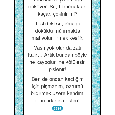
döküver. Su, hiç ırmaktan
kaçar, çekinir mi?
Testideki su, ırmağa
döküldü mü ırmakta
mahvolur, ırmak kesilir.
Vasfı yok olur da zatı
kalır… Artık bundan böyle
ne kaybolur, ne kötüleşir,
pislenir!
Ben de ondan kaçtığım
için pişmanım, özrümü
bildirmek üzere kendimi
onun fidanına astım!”
3915