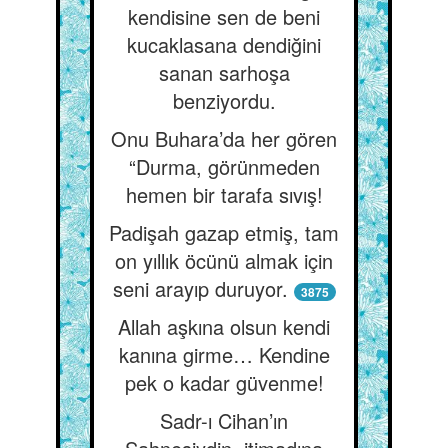
kendisine sen de beni
kucaklasana dendiğini
sanan sarhoşa
benziyordu.
Onu Buhara’da her gören
“Durma, görünmeden
hemen bir tarafa sıvış!
Padişah gazap etmiş, tam
on yıllık öcünü almak için
seni arayıp duruyor.
3875
Allah aşkına olsun kendi
kanına girme… Kendine
pek o kadar güvenme!
Sadr-ı Cihan’ın