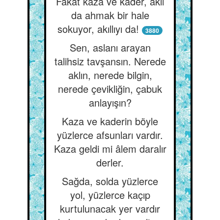
Fakat kaza ve kader, aklı
da ahmak bir hale
sokuyor, akıllıyı da!
3880
Sen, aslanı arayan
talihsiz tavşansın. Nerede
aklın, nerede bilgin,
nerede çevikliğin, çabuk
anlayışın?
Kaza ve kaderin böyle
yüzlerce afsunları vardır.
Kaza geldi mi âlem daralır
derler.
Sağda, solda yüzlerce
yol, yüzlerce kaçıp
kurtulunacak yer vardır