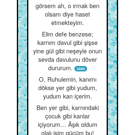
görsem ah, o ırmak ben
olsam diye haset
etmekteyim.
Elim defe benzese;
karnım davul gibi şişse
yine gül gibi neşeyle onun
sevda davulunu döver
dururum.
3890
O, Ruhulemin, kanımı
dökse yer gibi yudum,
yudum kan içerim.
Ben yer gibi, karnındaki
çocuk gibi kanlar
içiyorum… Âşık oldum
olalı işim gücüm bu!