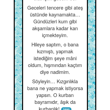
Geceleri tencere gibi ateş
üstünde kaynamakta…
Gündüzleri kum gibi
akşamlara kadar kan
içmekteyim.
Hileye saptım, o bana
kızmıştı, yapmak
istediğim şeye mâni
oldum, hışmından kaçtım
diye nadimim.
Söyleyin… Kızgınlıkla
bana ne yapmak istiyorsa
yapsın. O kurban
bayramıdır, âşık da
kurbanlık!
3895