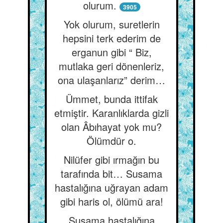
olurum.
3905
Yok olurum, suretlerin
hepsini terk ederim de
erganun gibi “ Biz,
mutlaka geri dönenleriz,
ona ulaşanlarız” derim…
Ümmet, bunda ittifak
etmiştir. Karanlıklarda gizli
olan Âbıhayat yok mu?
Ölümdür o.
Nilüfer gibi ırmağın bu
tarafında bit… Susama
hastalığına uğrayan adam
gibi haris ol, ölümü ara!
Susama hastalığına