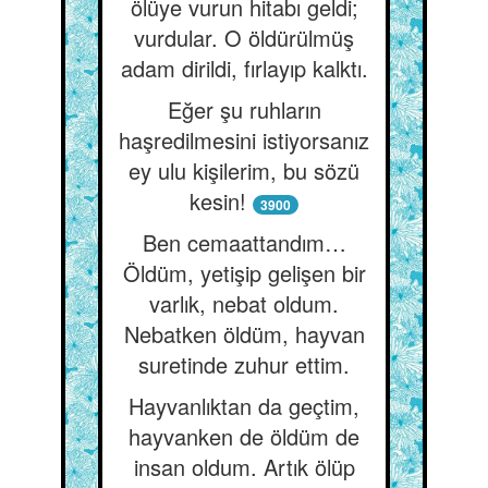
ölüye vurun hitabı geldi;
vurdular. O öldürülmüş
adam dirildi, fırlayıp kalktı.
Eğer şu ruhların
haşredilmesini istiyorsanız
ey ulu kişilerim, bu sözü
kesin!
3900
Ben cemaattandım…
Öldüm, yetişip gelişen bir
varlık, nebat oldum.
Nebatken öldüm, hayvan
suretinde zuhur ettim.
Hayvanlıktan da geçtim,
hayvanken de öldüm de
insan oldum. Artık ölüp