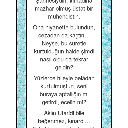
Şahnesiydin, itimadına
mazhar olmuş üstat bir
mühendistin.
Ona hıyanette bulundun,
cezadan da kaçtın…
Neyse, bu suretle
kurtulduğun halde şimdi
nasıl oldu da tekrar
geldin?
Yüzlerce hileyle belâdan
kurtulmuştun, seni
buraya aptallığın mı
getirdi, ecelin mi?
Aklın Utaridi bile
beğenmez, kınardı…