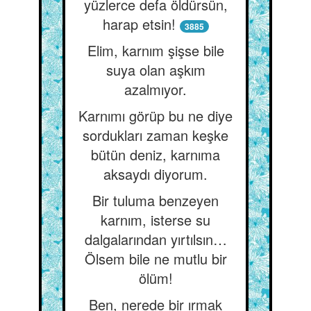
yüzlerce defa öldürsün,
harap etsin!
3885
Elim, karnım şişse bile
suya olan aşkım
azalmıyor.
Karnımı görüp bu ne diye
sordukları zaman keşke
bütün deniz, karnıma
aksaydı diyorum.
Bir tuluma benzeyen
karnım, isterse su
dalgalarından yırtılsın…
Ölsem bile ne mutlu bir
ölüm!
Ben, nerede bir ırmak