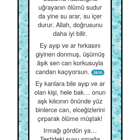
uğrayanın ölümü sudur
da yine su arar, su içer
durur. Allah, doğrusunu
daha iyi bilir.
Ey ayıp ve ar hırkasını
giyinen donmuş, üşümüş
âşık sen can korkusuyla
candan kaçıyorsun.
3910
Ey karılara bile ayıp ve ar
olan kişi, hele bak… onun
aşk kılıcının önünde yüz
binlerce can, elceğizlerini
çırparak ölüme müştak!
Irmağı gördün ya…
Testideki suyu ırmağa