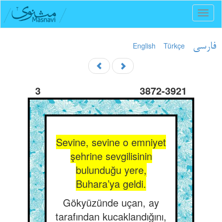
Toggl
naviga
English
Türkçe
فارسی
3
3872-3921
Sevine, sevine o emniyet
şehrine sevgilisinin
bulunduğu yere,
Buhara’ya geldi.
Gökyüzünde uçan, ay
tarafından kucaklandığını,