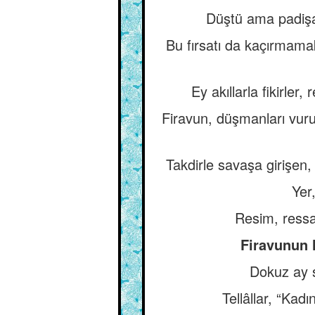
Düştü ama padişa
Bu fırsatı da kaçırmam
Ey akıllarla fikirler
Firavun, düşmanları vuru
Takdirle savaşa girişen,
Yer
Resim, ressa
Firavunun 
Dokuz ay s
Tellâllar, “Kadı