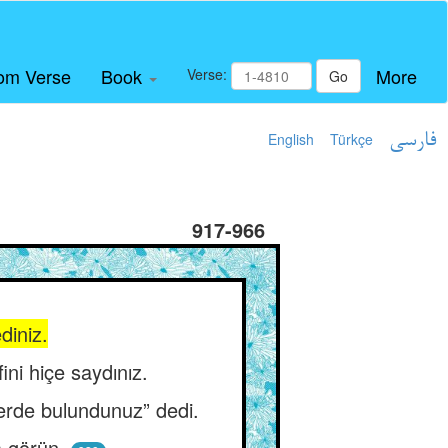
om Verse
Book
More
Verse:
Go
English
Türkçe
فارسی
917-966
diniz.
i hiçe saydınız.
lerde bulundunuz” dedi.
a görün.