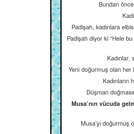
Bundan önce er
Kadı
Padişah, kadınlara elbi
Padişah diyor ki “Hele bu
Kadınlar, s
Yeni doğurmuş olan her k
Kadınların h
Düşman doğmasına, 
Musa’nın vücuda gelme
Musa’yı doğurmuş ola