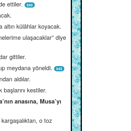
e ettiler.
940
acak.
 altın külâhlar koyacak.
nelerime ulaşacaklar” diye
ar gittiler.
kıp meydana yöneldi.
945
ndan aldılar.
başlarını kestiler.
a’nın anasına, Musa’yı
 kargaşalıktan, o toz