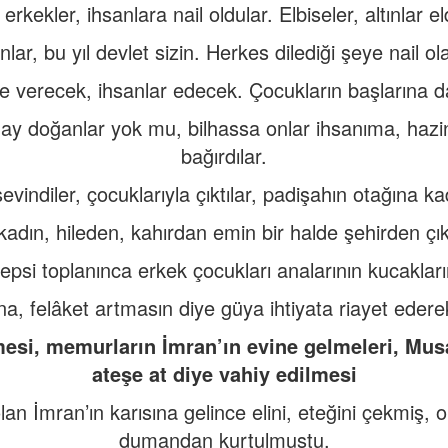
kekler, ihsanlara nail oldular. Elbiseler, altınlar eld
nlar, bu yıl devlet sizin. Herkes dilediği şeye nail ol
se verecek, ihsanlar edecek. Çocukların başlarına da
 ay doğanlar yok mu, bilhassa onlar ihsanıma, hazi
bağırdılar.
evindiler, çocuklarıyla çıktılar, padişahın otağına kad
adın, hileden, kahırdan emin bir halde şehirden çı
epsi toplanınca erkek çocukları analarının kucakları
felâket artmasın diye güya ihtiyata riayet ederek 
si, memurların İmran’ın evine gelmeleri, Mus
ateşe at diye vahiy edilmesi
n İmran’ın karısına gelince elini, eteğini çekmiş, o
dumandan kurtulmuştu.