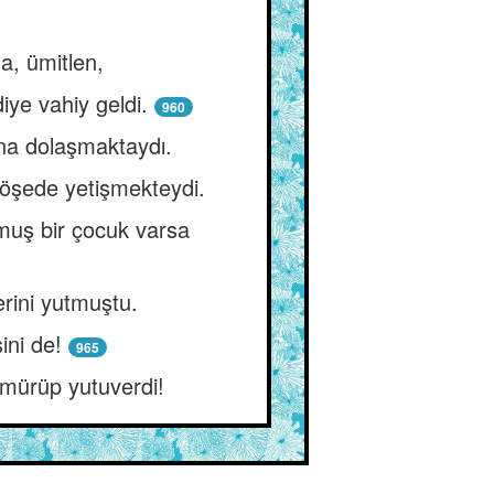
a, ümitlen,
iye vahiy geldi.
960
ına dolaşmaktaydı.
köşede yetişmekteydi.
ğmuş bir çocuk varsa
erini yutmuştu.
ini de!
965
sömürüp yutuverdi!