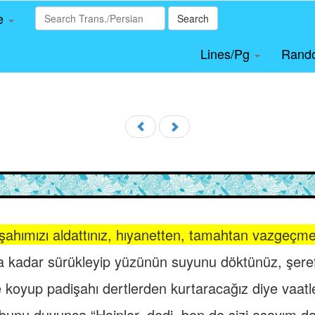
le
Search
Lines/Pg
Rand
şahımızı aldattınız, hıyanetten, tamahtan vazgeçme
kadar sürükleyip yüzünün suyunu döktünüz, şerefin
ize koyup padişahı dertlerden kurtaracağız diye vaat
bunu duyunca “Hainler, dedi, ben de sizi asayım d