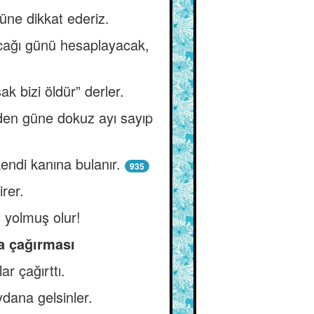
ne dikkat ederiz.
cağı günü hesaplayacak,
ak bizi öldür” derler.
nden güne dokuz ayı sayıp
endi kanına bulanır.
935
rer.
 yolmuş olur!
a çağırması
r çağırttı.
eydana gelsinler.