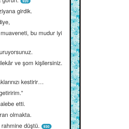
920
iyana girdik.
diye,
n muaveneti, bu mudur iyi
 duruyorsunuz.
ekâr ve şom kişilersiniz.
klarınızı kestirir…
getiririm.”
lebe etti.
ayran olmakta.
a rahmine düştü.
930