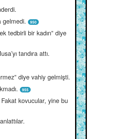
derdi.
a gelmedi.
950
 tedbirli bir kadın” diye
a’yı tandıra attı.
mez” diye vahiy gelmişti.
akmadı.
955
 Fakat kovucular, yine bu
lattılar.