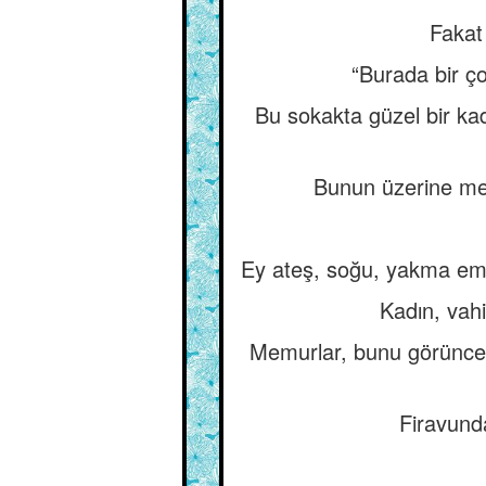
Fakat
“Burada bir ç
Bu sokakta güzel bir kad
Bunun üzerine mem
Ey ateş, soğu, yakma emr
Kadın, vahi
Memurlar, bunu görünce m
Firavund