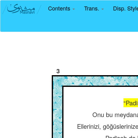
Contents
Trans.
Disp. Sty
3
“Padi
Onu bu meydana 
Ellerinizi, göğüslerin
Padişah da 