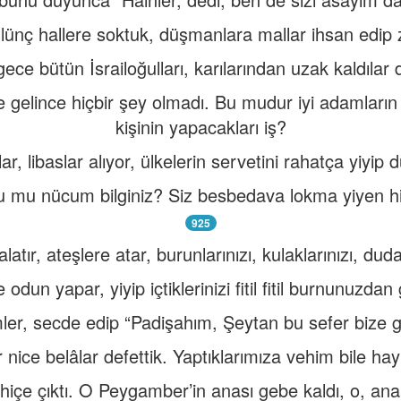
lünç hallere soktuk, düşmanlara mallar ihsan edip z
ece bütün İsrailoğulları, karılarından uzak kaldılar 
İşe gelince hiçbir şey olmadı. Bu mudur iyi adamları
kişinin yapacakları iş?
alar, libaslar alıyor, ülkelerin servetini rahatça yiyip
bu mu nücum bilginiz? Siz besbedava lokma yiyen hil
925
alatır, ateşlere atar, burunlarınızı, kulaklarınızı, duda
 odun yapar, yiyip içtiklerinizi fitil fitil burnunuzdan 
er, secde edip “Padişahım, Şeytan bu sefer bize ga
r nice belâlar defettik. Yaptıklarımıza vehim bile h
 hiçe çıktı. O Peygamber’in anası gebe kaldı, o, an