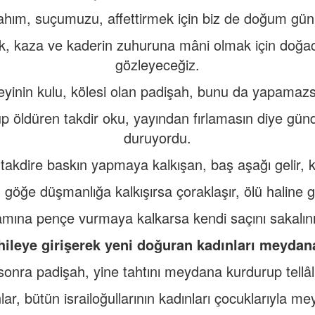
hım, suçumuzu, affettirmek için biz de doğum günü
ak, kaza ve kaderin zuhuruna mâni olmak için doğa
gözleyeceğiz.
, reyinin kulu, kölesi olan padişah, bunu da yapamazs
p öldüren takdir oku, yayından fırlamasın diye gü
duruyordu.
 takdire baskın yapmaya kalkışan, baş aşağı gelir, k
, göğe düşmanlığa kalkışırsa çoraklaşır, ölü haline gi
mına pençe vurmaya kalkarsa kendi saçını sakalını
hileye girişerek yeni doğuran kadınları meydan
onra padişah, yine tahtını meydana kurdurup tellâlla
nlar, bütün israiloğullarının kadınları çocuklarıyla m