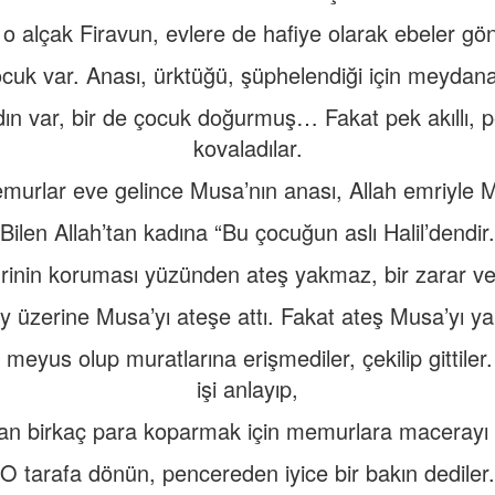
 o alçak Firavun, evlere de hafiye olarak ebeler gön
ocuk var. Anası, ürktüğü, şüphelendiği için meydan
ın var, bir de çocuk doğurmuş… Fakat pek akıllı, pek
kovaladılar.
urlar eve gelince Musa’nın anası, Allah emriyle Mus
Bilen Allah’tan kadına “Bu çocuğun aslı Halil’dendir.
inin koruması yüzünden ateş yakmaz, bir zarar ver
y üzerine Musa’yı ateşe attı. Fakat ateş Musa’yı y
eyus olup muratlarına erişmediler, çekilip gittiler.
işi anlayıp,
an birkaç para koparmak için memurlara macerayı an
O tarafa dönün, pencereden iyice bir bakın dediler.