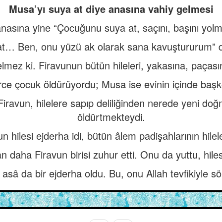
Musa’yı suya at diye anasına vahiy gelmesi
nasına yine “Çocuğunu suya at, saçını, başını yolm
e at… Ben, onu yüzü ak olarak sana kavuştururum” d
mez ki. Firavunun bütün hileleri, yakasına, paças
erce çocuk öldürüyordu; Musa ise evinin içinde baş
iravun, hilelere sapıp deliliğinden nerede yeni do
öldürtmekteydi.
un hilesi ejderha idi, bütün âlem padişahlarının hilel
 daha Firavun birisi zuhur etti. Onu da yuttu, hiles
, asâ da bir ejderha oldu. Bu, onu Allah tevfikiyle 