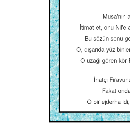
Musa’nın a
İtimat et, onu Nil’
Bu sözün sonu gel
O, dışarıda yüz binl
O uzağı gören kör F
İnatçı Firavun
Fakat ondan
O bir ejderha idi