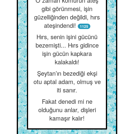
O zaman kömürün ateş
gibi görünmesi, işin
güzelliğinden değildi, hırs
ateşindendi!
1125
Hırs, senin işini gücünü
bezemişti... Hırs gidince
işin gücün kapkara
kalakaldı!
Şeytan’ın bezediği ekşi
otu aptal adam, olmuş ve
iti sanır.
Fakat denedi mi ne
olduğunu anlar, dişleri
kamaşır kalır!