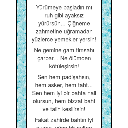
Yürümeye başladın mı
ruh gibi ayaksız
yürürsün... Çiğneme
zahmetine uğramadan
yüzlerce yemekler yersin!
Ne gemine gam timsahı
çarpar... Ne ölümden
kötüleşirsin!
Sen hem padişahsın,
hem asker, hem taht...
Sen hem iyi bir bahta nail
olursun, hem bizzat baht
ve talih kesilirsin!
Fakat zahirde bahtın iyi
olursa, yüce bir sultan