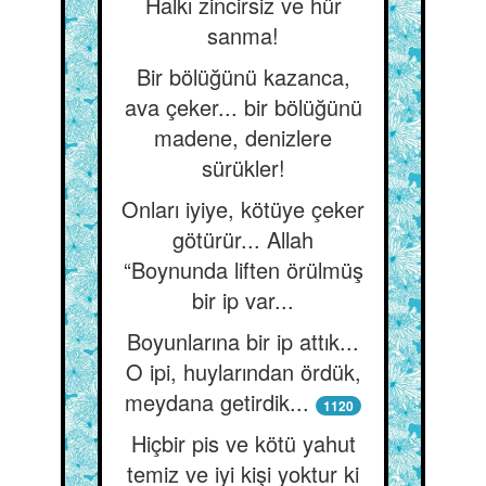
Halkı zincirsiz ve hür
sanma!
Bir bölüğünü kazanca,
ava çeker... bir bölüğünü
madene, denizlere
sürükler!
Onları iyiye, kötüye çeker
götürür... Allah
“Boynunda liften örülmüş
bir ip var...
Boyunlarına bir ip attık...
O ipi, huylarından ördük,
meydana getirdik...
1120
Hiçbir pis ve kötü yahut
temiz ve iyi kişi yoktur ki