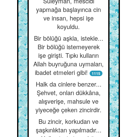
Süleyman, mescidi
yapmağa başlayınca cin
ve insan, hepsi işe
koyuldu.
Bir bölüğü aşkla, istekle...
Bir bölüğü istemeyerek
işe girişti. Tıpkı kulların
Allah buyruğuna uymaları,
ibadet etmeleri gibi!
1115
Halk da cinlere benzer...
Şehvet, onları dükkâna,
alışverişe, mahsule ve
yiyeceğe çeken zincirdir.
Bu zincir, korkudan ve
şaşkınlıktan yapılmadır...