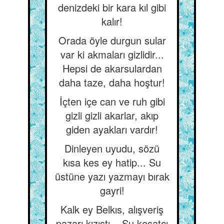
denizdeki bir kara kıl gibi
kalır!
Orada öyle durgun sular
var ki akmaları gizlidir...
Hepsi de akarsulardan
daha taze, daha hoştur!
İçten içe can ve ruh gibi
gizli gizli akarlar, akıp
giden ayakları vardır!
Dinleyen uyudu, sözü
kısa kes ey hatip... Su
üstüne yazı yazmayı bırak
gayri!
Kalk ey Belkıs, alışveriş
pazarı kızıştı... Şu kesatçı