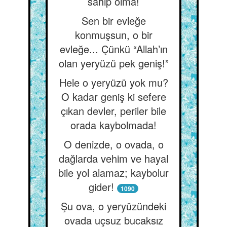
sahip olma!
Sen bir evleğe
konmuşsun, o bir
evleğe... Çünkü “Allah’ın
olan yeryüzü pek geniş!”
Hele o yeryüzü yok mu?
O kadar geniş ki sefere
çıkan devler, periler bile
orada kaybolmada!
O denizde, o ovada, o
dağlarda vehim ve hayal
bile yol alamaz; kaybolur
gider!
1090
Şu ova, o yeryüzündeki
ovada uçsuz bucaksız