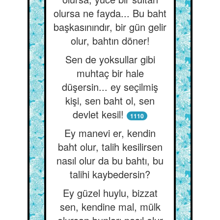
olursa ne fayda... Bu baht
başkasınındır, bir gün gelir
olur, bahtın döner!
Sen de yoksullar gibi
muhtaç bir hale
düşersin... ey seçilmiş
kişi, sen baht ol, sen
devlet kesil!
1110
Ey manevi er, kendin
baht olur, talih kesilirsen
nasıl olur da bu bahtı, bu
talihi kaybedersin?
Ey güzel huylu, bizzat
sen, kendine mal, mülk