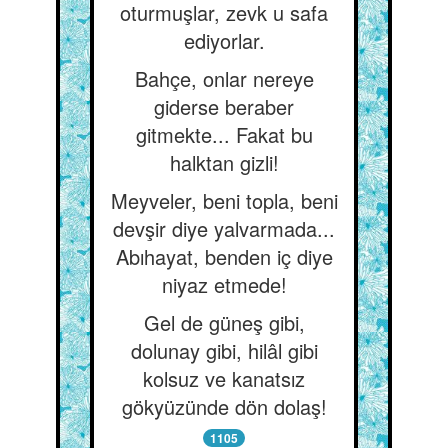
oturmuşlar, zevk u safa
ediyorlar.
Bahçe, onlar nereye
giderse beraber
gitmekte... Fakat bu
halktan gizli!
Meyveler, beni topla, beni
devşir diye yalvarmada...
Abıhayat, benden iç diye
niyaz etmede!
Gel de güneş gibi,
dolunay gibi, hilâl gibi
kolsuz ve kanatsız
gökyüzünde dön dolaş!
1105