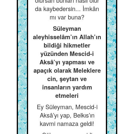
olursan bunları nasıl olur
da kaybedersin... İmkân
mı var buna?
Süleyman
aleyhisselâm’ın Allah’ın
bildiği hikmetler
yüzünden Mescid-i
Aksâ’yı yapması ve
apaçık olarak Meleklere
cin, şeytan ve
insanların yardım
etmeleri
Ey Süleyman, Mescid-i
Aksâ’yı yap, Belkıs’ın
kavmi namaza geldi!