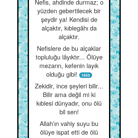
Nefis, ahdinde durmaz; o
yüzden gebertilecek bir
şeydir ya! Kendisi de
alçaktır, kıblegâhı da
alçaktır.
Nefislere de bu alçaklar
topluluğu lâyıktır... Ölüye
mezarın, kefenin layık
olduğu gibi!
1655
Zekidir, ince şeyleri bilir...
Bilir ama değil mi ki
kıblesi dünyadır, onu ölü
bil sen!
Allah’ın vahiy suyu bu
ölüye ispat etti de ölü