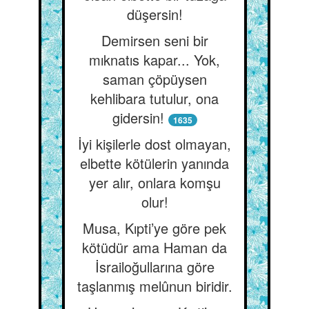
düşersin!
Demirsen seni bir
mıknatıs kapar... Yok,
saman çöpüysen
kehlibara tutulur, ona
gidersin!
1635
İyi kişilerle dost olmayan,
elbette kötülerin yanında
yer alır, onlara komşu
olur!
Musa, Kıpti’ye göre pek
kötüdür ama Haman da
İsrailoğullarına göre
taşlanmış melûnun biridir.