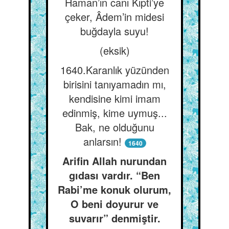
Haman’ın canı Kıpti’ye
çeker, Âdem’in midesi
buğdayla suyu!
(eksik)
1640.Karanlık yüzünden
birisini tanıyamadın mı,
kendisine kimi imam
edinmiş, kime uymuş...
Bak, ne olduğunu
anlarsın!
1640
Arifin Allah nurundan
gıdası vardır. “Ben
Rabi’me konuk olurum,
O beni doyurur ve
suvarır” denmiştir.