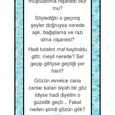
muştulanma nişanesi olur
mu?
Söylediğin o geçmiş
şeyler doğruysa nerede
aşk, bağışlama ve razı
olma nişanesi?
Hadi tutalım mal kayboldu
gitti, meyil nerede? Sel
geçip gittiyse geçtiği yer
hani?
Gözün evvelce cana
canlar katan siyah bir göz
idiyse hadi diyelim o
güzellik geçti... Fakat
neden şimdi gözün gök?