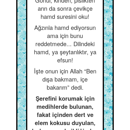
Gönül, kinden, pislikten
arın da sonra çevikçe
hamd suresini oku!
Ağzınla hamd ediyorsun
ama için bunu
reddetmede... Dilindeki
hamd, ya şeytanlıktır, ya
efsun!
İşte onun için Allah “Ben
dışa bakmam, içe
bakarım” dedi.
Şerefini korumak için
medihlerde bulunan,
fakat içinden dert ve
elem kokusu duyulan,