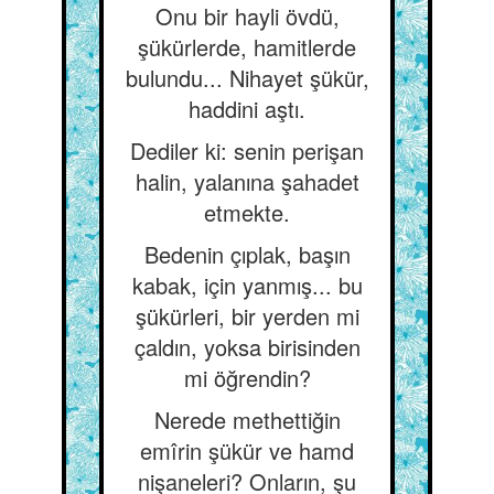
Onu bir hayli övdü,
şükürlerde, hamitlerde
bulundu... Nihayet şükür,
haddini aştı.
Dediler ki: senin perişan
halin, yalanına şahadet
etmekte.
Bedenin çıplak, başın
kabak, için yanmış... bu
şükürleri, bir yerden mi
çaldın, yoksa birisinden
mi öğrendin?
Nerede methettiğin
emîrin şükür ve hamd
nişaneleri? Onların, şu