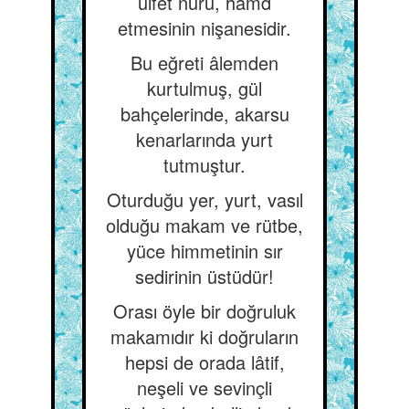
ülfet nuru, hamd
etmesinin nişanesidir.
Bu eğreti âlemden
kurtulmuş, gül
bahçelerinde, akarsu
kenarlarında yurt
tutmuştur.
Oturduğu yer, yurt, vasıl
olduğu makam ve rütbe,
yüce himmetinin sır
sedirinin üstüdür!
Orası öyle bir doğruluk
makamıdır ki doğruların
hepsi de orada lâtif,
neşeli ve sevinçli