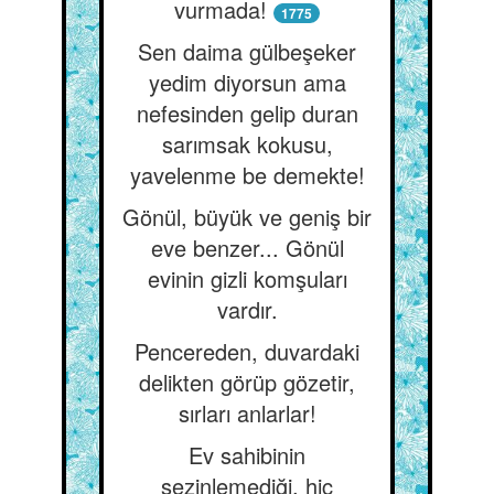
vurmada!
1775
Sen daima gülbeşeker
yedim diyorsun ama
nefesinden gelip duran
sarımsak kokusu,
yavelenme be demekte!
Gönül, büyük ve geniş bir
eve benzer... Gönül
evinin gizli komşuları
vardır.
Pencereden, duvardaki
delikten görüp gözetir,
sırları anlarlar!
Ev sahibinin
sezinlemediği, hiç