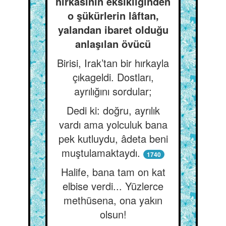
hırkasının eksikliğinden
o şükürlerin lâftan,
yalandan ibaret olduğu
anlaşılan övücü
Birisi, Irak’tan bir hırkayla
çıkageldi. Dostları,
ayrılığını sordular;
Dedi ki: doğru, ayrılık
vardı ama yolculuk bana
pek kutluydu, âdeta beni
muştulamaktaydı.
1740
Halife, bana tam on kat
elbise verdi... Yüzlerce
methüsena, ona yakın
olsun!