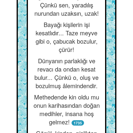
Çünkü sen, yaradılış
nurundan uzaksın, uzak!
Bayağı kişilerin işi
kesatlıdır... Taze meyve
gibi o, çabucak bozulur,
çürür!
Dünyanın parlaklığı ve
revacı da ondan kesat
bulur... Çünkü o, oluş ve
bozulmuş âlemindendir.
Methedende kin oldu mu
onun karihasından doğan
medihler, insana hoş
gelmez!
1735