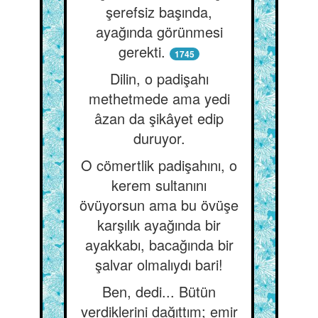
şerefsiz başında,
ayağında görünmesi
gerekti.
1745
Dilin, o padişahı
methetmede ama yedi
âzan da şikâyet edip
duruyor.
O cömertlik padişahını, o
kerem sultanını
övüyorsun ama bu övüşe
karşılık ayağında bir
ayakkabı, bacağında bir
şalvar olmalıydı bari!
Ben, dedi... Bütün
verdiklerini dağıttım; emir