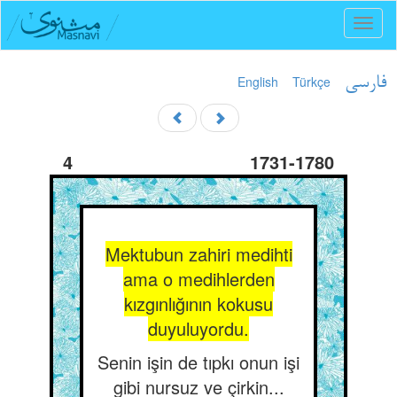
Toggl
naviga
English
Türkçe
فارسی
4
1731-1780
Mektubun zahiri medihti
ama o medihlerden
kızgınlığının kokusu
duyuluyordu.
Senin işin de tıpkı onun işi
gibi nursuz ve çirkin...