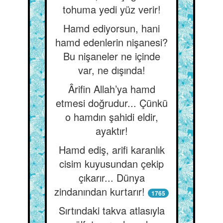
tohuma yedi yüz verir!
Hamd ediyorsun, hani
hamd edenlerin nişanesi?
Bu nişaneler ne içinde
var, ne dışında!
Ârifin Allah’ya hamd
etmesi doğrudur... Çünkü
o hamdın şahidi eldir,
ayaktır!
Hamd ediş, arifi karanlık
cisim kuyusundan çekip
çıkarır... Dünya
zindanından kurtarır!
1765
Sırtındaki takva atlasıyla