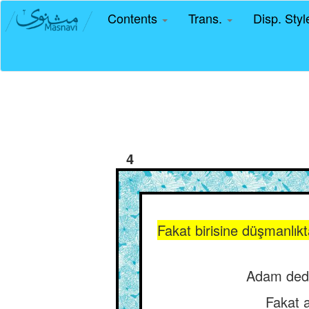
Contents
Trans.
Disp. Sty
4
Fakat birisine düşmanlık
Adam dedi 
Fakat a