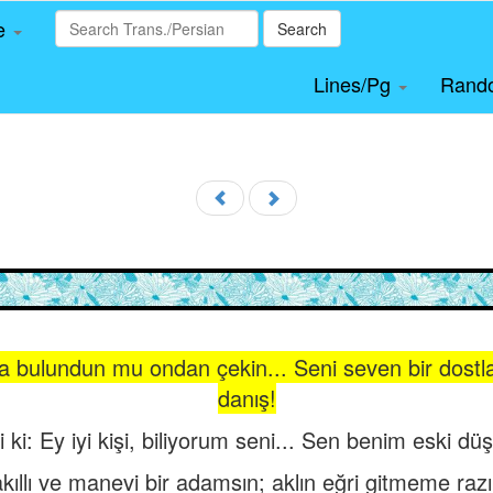
le
Search
Lines/Pg
Rand
ta bulundun mu ondan çekin... Seni seven bir dostl
danış!
ki: Ey iyi kişi, biliyorum seni... Sen benim eski d
kıllı ve manevi bir adamsın; aklın eğri gitmeme raz