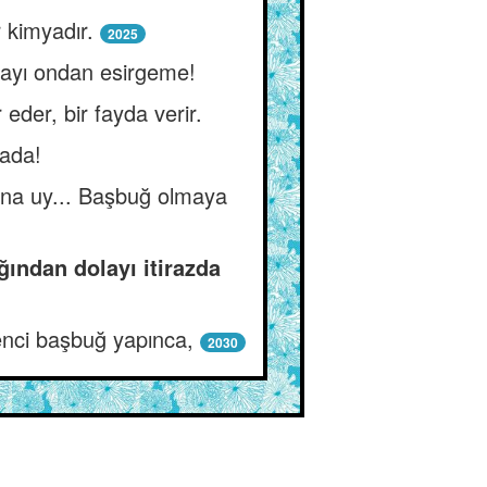
 kimyadır.
2025
yayı ondan esirgeme!
der, bir fayda verir.
mada!
ona uy... Başbuğ olmaya
ından dolayı itirazda
enci başbuğ yapınca,
2030