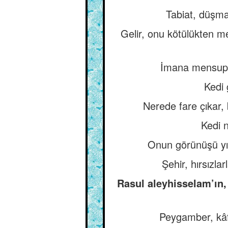
Tabiat, düşma
Gelir, onu kötülükten me
İmana mensup ak
Kedi 
Nerede fare çıkar, 
Kedi n
Onun görünüşü yır
Şehir, hırsızla
Rasul aleyhisselam’ın,
Peygamber, kâfi