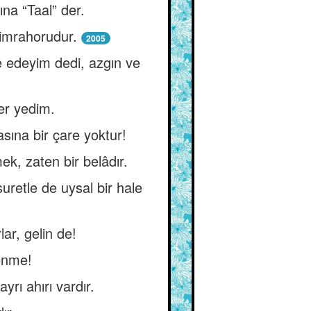
ına “Taal” der.
 imrahorudur.
2005
ye edeyim dedi, azgın ve
er yedim.
sına bir çare yoktur!
ek, zaten bir belâdır.
uretle de uysal bir hale
lar, gelin de!
lenme!
yrı ahırı vardır.