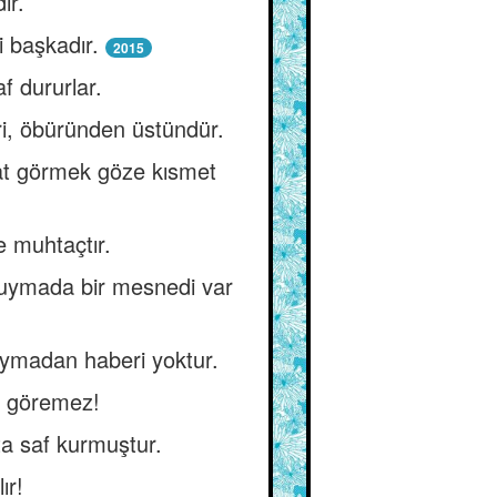
ır.
i başkadır.
2015
f dururlar.
ri, öbüründen üstündür.
at görmek göze kısmet
e muhtaçtır.
 duymada bir mesnedi var
uymadan haberi yoktur.
ni göremez!
ta saf kurmuştur.
ır!