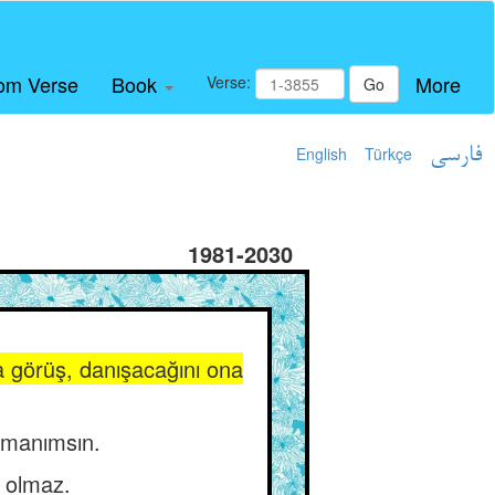
om Verse
Book
More
Verse:
Go
English
Türkçe
فارسی
1981-2030
a görüş, danışacağını ona
üşmanımsın.
ı olmaz.