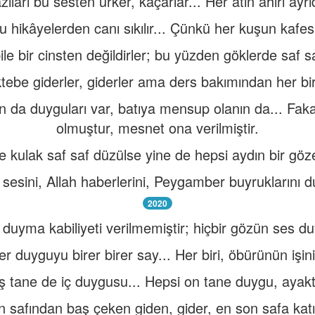
zıları bu sesten ürker, kaçarlar... Her atın ahırı ayrıd
u hikâyelerden canı sıkılır... Çünkü her kuşun kafes
ile bir cinsten değildirler; bu yüzden göklerde saf sa
ktebe giderler, giderler ama ders bakımından her bi
 da duyguları var, batıya mensup olanın da... Fak
olmuştur, mesnet ona verilmiştir.
e kulak saf saf düzülse yine de hepsi aydın bir göz
 sesini, Allah haberlerini, Peygamber buyruklarını
2020
 duyma kabiliyeti verilmemiştir; hiçbir gözün ses d
r duyguyu birer birer say... Her biri, öbürünün işi
ş tane de iç duygusu... Hepsi on tane duygu, ayak
n safından baş çeken giden, gider, en son safa katıl