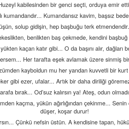
Huzeyl kabilesinden bir genci seçti, orduya emir etti
lı kumandandır... Kumandansız kavim, başsız bed
üşün, solup gidişin, hep başbuğu terk etmendendir
keslikten, benlikten baş çekmede, kendini başbu
 yükten kaçan katır gibi... O da başını alır, dağları b
sersem... Her tarafta eşek avlamak üzere sinmiş bir 
zümden kayboldun mu her yandan kuvvetli bir kurt ç
ker gibi ezer, ufalar... Artık bir daha diriliği göremez
tarafa bırak... Od’suz kalırsın ya! Ateş, odun olmadı
ğimden kaçma, yükün ağırlığından çekinme... Senin 
düşer, koşar durur!
ırsın... Çünkü nefsin üstün. A kendisine tapan, hü