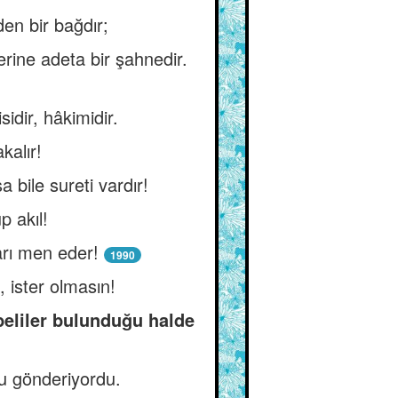
en bir bağdır;
erine adeta bir şahnedir.
idir, hâkimidir.
kalır!
 bile sureti vardır!
p akıl!
arı men eder!
1990
, ister olmasın!
beliler bulunduğu halde
du gönderiyordu.