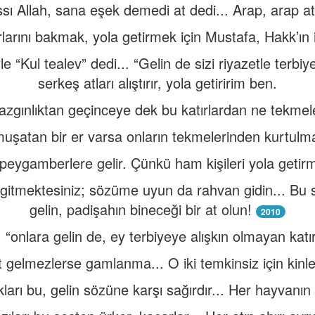
ssı Allah, sana eşek demedi at dedi... Arap, arap at
rlarını bakmak, yola getirmek için Mustafa, Hakk’ın
e “Kul tealev” dedi... “Gelin de sizi riyazetle terbi
serkeş atları alıştırır, yola getiririm ben.
i azgınlıktan geçinceye dek bu katırlardan ne tekmel
uşatan bir er varsa onların tekmelerinden kurtulma
 peygamberlere gelir. Çünkü ham kişileri yola getirm
 gitmektesiniz; sözüme uyun da rahvan gidin... Bu s
gelin, padişahın bineceği bir at olun!
2010
: “onlara gelin de, ey terbiyeye alışkın olmayan katır
 gelmezlerse gamlanma... O iki temkinsiz için kin
kları bu, gelin sözüne karşı sağırdır... Her hayvanın a