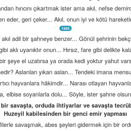
ndan hıncını çıkartmak ister ama akıl, nefse demird
n eder, geri çeker... Akıl, onun iyi ve kötü hareketl
1985
ıl adil bir şahneye benzer... Gönül şehrinin bekçis
gibi aklı uyanıktır onun... Hırsız, fare gibi delikte kala
bir şeye el uzatırsa ya orada kedi yoktur yahut varsa
edir? Aslanları yıkan aslan... Tendeki imana mensu
tıcı hayvanlara hâkimdir... Narası otlayan hayvanl
rla, elbise soyanlarla dolu... Söyle, ister şahne olsun
 bir savaşta, orduda ihtiyarlar ve savaşta tecrü
Huzeyil kabilesinden bir genci emir yapması
lerle savaşmak, abes şeyleri gidermek için bir or