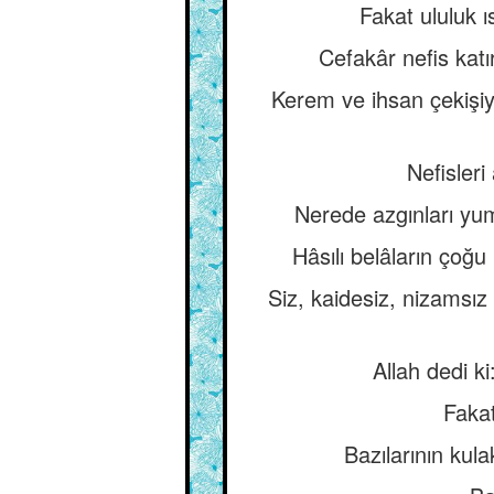
Fakat ululuk ı
Cefakâr nefis katı
Kerem ve ihsan çekişiyl
Nefisler
Nerede azgınları yum
Hâsılı belâların çoğu
Siz, kaidesiz, nizamsız
Allah dedi ki
Fakat
Bazılarının kula