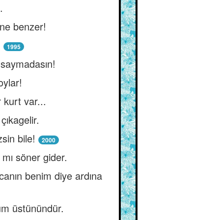
.
ene benzer!
.
1995
ğ saymadasın!
oylar!
kurt var...
ıkagelir.
sin bile!
2000
 mı söner gider.
canın benim diye ardına
küm üstünündür.