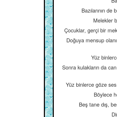
Ba
Bazılarının de b
Melekler b
Çocuklar, gerçi bir me
Doğuya mensup olanın
Yüz binlerc
Sonra kulakların da can
Yüz binlerce göze ses
Böylece he
Beş tane dış, be
Di