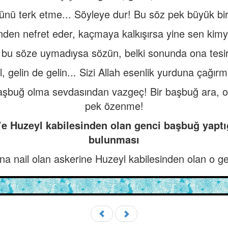
ünü terk etme... Söyleye dur! Bu söz pek büyük bir
ünden nefret eder, kaçmaya kalkışırsa yine sen kim
 bu söze uymadıysa sözün, belki sonunda ona tesir e
, gelin de gelin... Sizi Allah esenlik yurduna çağır
başbuğ olma sevdasından vazgeç! Bir başbuğ ara, 
pek özenme!
’e Huzeyl kabilesinden olan genci başbuğ yaptığ
bulunması
na nail olan askerine Huzeyl kabilesinden olan o g