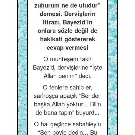
zuhurum ne de uludur”
demesi. Dervişlerin
itirazı, Bayezid’in
onlara sözle değil de
hakikati göstererek
cevap vermesi
O muhteşem fakir
Bayezid, dervişlerine “İşte
Allah benim” dedi.
O fenlere sahip er,
sarhoşça apaçık “Benden
başka Allah yoktur... Bilin
de bana tapın” buyurdu.
O hal geçince sabahleyin
“Sen böyle dedin... Bu