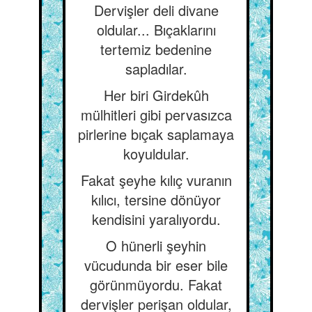
Dervişler deli divane
oldular... Bıçaklarını
tertemiz bedenine
sapladılar.
Her biri Girdekûh
mülhitleri gibi pervasızca
pirlerine bıçak saplamaya
koyuldular.
Fakat şeyhe kılıç vuranın
kılıcı, tersine dönüyor
kendisini yaralıyordu.
O hünerli şeyhin
vücudunda bir eser bile
görünmüyordu. Fakat
dervişler perişan oldular,