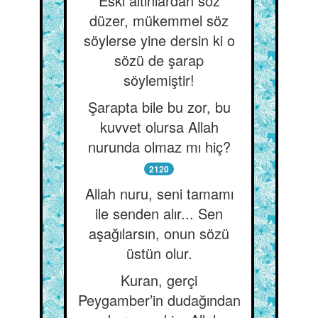
Eski altınlardan söz
düzer, mükemmel söz
söylerse yine dersin ki o
sözü de şarap
söylemiştir!
Şarapta bile bu zor, bu
kuvvet olursa Allah
nurunda olmaz mı hiç?
2120
Allah nuru, seni tamamı
ile senden alır... Sen
aşağılarsın, onun sözü
üstün olur.
Kuran, gerçi
Peygamber’in dudağından