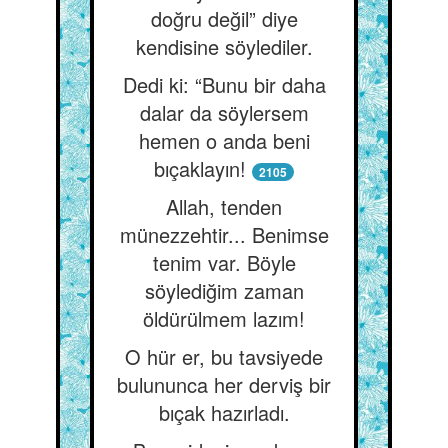
doğru değil” diye
kendisine söylediler.
Dedi ki: “Bunu bir daha
dalar da söylersem
hemen o anda beni
bıçaklayın!
2105
Allah, tenden
münezzehtir... Benimse
tenim var. Böyle
söylediğim zaman
öldürülmem lazım!
O hür er, bu tavsiyede
bulununca her derviş bir
bıçak hazırladı.