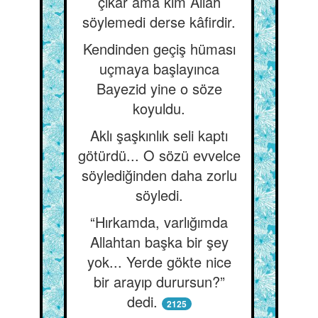
çıkar ama kim Allah
söylemedi derse kâfirdir.
Kendinden geçiş hüması
uçmaya başlayınca
Bayezid yine o söze
koyuldu.
Aklı şaşkınlık seli kaptı
götürdü... O sözü evvelce
söylediğinden daha zorlu
söyledi.
“Hırkamda, varlığımda
Allahtan başka bir şey
yok... Yerde gökte nice
bir arayıp durursun?”
dedi.
2125