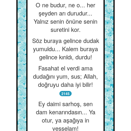
O ne budur, ne o... her
şeyden arı durudur...
Yalnız senin önüne senin
suretini kor.
Söz buraya gelince dudak
yumuldu... Kalem buraya
gelince kırıldı, durdu!
Fasahat el verdi ama
dudağını yum, sus; Allah,
doğruyu daha iyi bilir!
2145
Ey daimi sarhoş, sen
dam kenarındasın... Ya
otur, ya aşağıya in
vesselam!