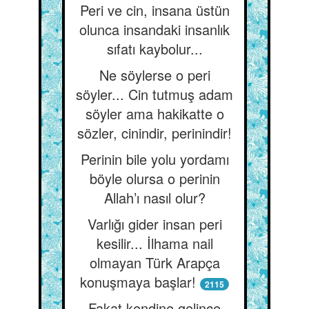
Peri ve cin, insana üstün
olunca insandaki insanlık
sıfatı kaybolur...
Ne söylerse o peri
söyler... Cin tutmuş adam
söyler ama hakikatte o
sözler, cinindir, perinindir!
Perinin bile yolu yordamı
böyle olursa o perinin
Allah’ı nasıl olur?
Varlığı gider insan peri
kesilir... İlhama nail
olmayan Türk Arapça
konuşmaya başlar!
2115
Fakat kendine gelince