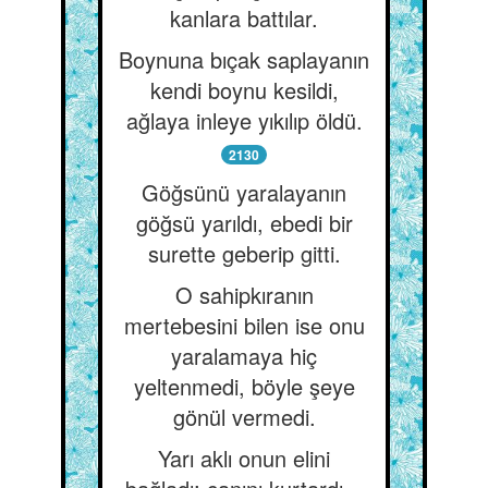
kanlara battılar.
Boynuna bıçak saplayanın
kendi boynu kesildi,
ağlaya inleye yıkılıp öldü.
2130
Göğsünü yaralayanın
göğsü yarıldı, ebedi bir
surette geberip gitti.
O sahipkıranın
mertebesini bilen ise onu
yaralamaya hiç
yeltenmedi, böyle şeye
gönül vermedi.
Yarı aklı onun elini