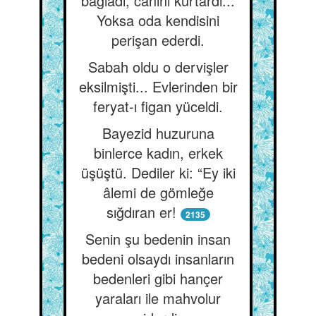
bağladı; canını kurtardı...
Yoksa oda kendisini
perişan ederdi.
Sabah oldu o dervişler
eksilmişti... Evlerinden bir
feryat-ı figan yüceldi.
Bayezid huzuruna
binlerce kadın, erkek
üşüştü. Dediler ki: “Ey iki
âlemi de gömleğe
sığdıran er!
2135
Senin şu bedenin insan
bedeni olsaydı insanların
bedenleri gibi hançer
yaraları ile mahvolur