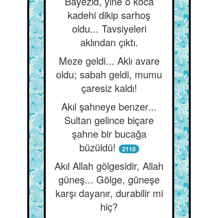
Bayezid, yine o koca
kadehi dikip sarhoş
oldu... Tavsiyeleri
aklından çıktı.
Meze geldi... Aklı avare
oldu; sabah geldi, mumu
çaresiz kaldı!
Akıl şahneye benzer...
Sultan gelince biçare
şahne bir bucağa
büzüldü!
2110
Akıl Allah gölgesidir, Allah
güneş... Gölge, güneşe
karşı dayanır, durabilir mi
hiç?