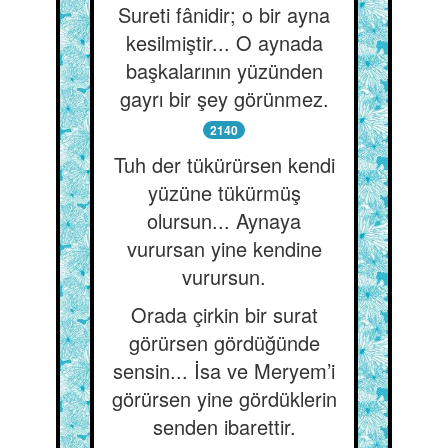
Sureti fânidir; o bir ayna
kesilmiştir... O aynada
başkalarının yüzünden
gayrı bir şey görünmez.
2140
Tuh der tükürürsen kendi
yüzüne tükürmüş
olursun... Aynaya
vurursan yine kendine
vurursun.
Orada çirkin bir surat
görürsen gördüğünde
sensin... İsa ve Meryem’i
görürsen yine gördüklerin
senden ibarettir.