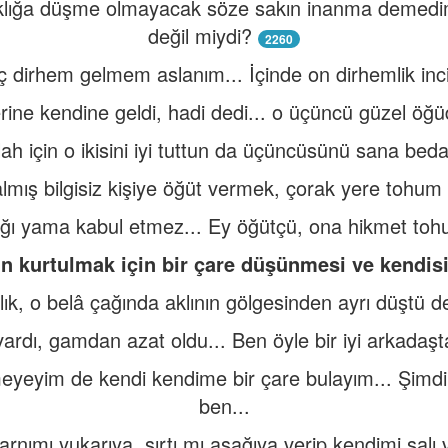
ıklığa düşme olmayacak söze sakın inanma demedi
değil miydi?
2260
 dirhem gelmem aslanım... İçinde on dirhemlik inci
ine kendine geldi, hadi dedi... o üçüncü güzel öğü
llah için o ikisini iyi tuttun da üçüncüsünü sana be
mış bilgisiz kişiye öğüt vermek, çorak yere tohum
 yırtığı yama kabul etmez... Ey öğütçü, ona hikmet 
ığın kurtulmak için bir çare düşünmesi ve kendis
ık, o belâ çağında aklının gölgesinden ayrı düştü de
ardı, gamdan azat oldu... Ben öyle bir iyi arkadaşt
eyeyim de kendi kendime bir çare bulayım... Şimdi
ben...
rnımı yukarıya, sırtı mı aşağıya verip kendimi salı