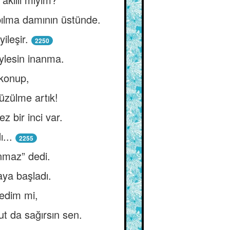
apılma damının üstünde.
ileşir.
2250
ylesin inanma.
 konup,
üzülme artık!
 bir inci var.
...
2255
unmaz” dedi.
ya başladı.
edim mi,
t da sağırsın sen.