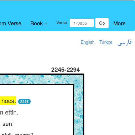
om Verse
Book
More
Verse:
Go
English
Türkçe
فارسی
2245-2294
u hoca.
2245
n ettin.
 sen!
akıllı mıyım?