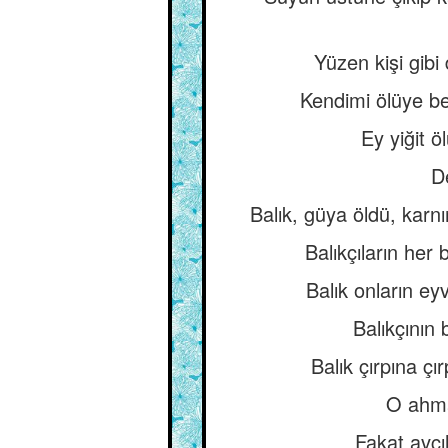
Yüzen kişi gibi
Kendimi ölüye be
Ey yiğit 
D
Balık, güya öldü, karnı
Balıkçıların her 
Balık onların ey
Balıkçının 
Balık çırpına çır
O ahmak
Fakat avcıl