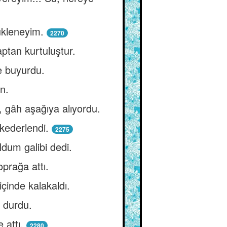
ükleneyim.
2270
ptan kurtuluştur.
e buyurdu.
n.
r, gâh aşağıya alıyordu.
 kederlendi.
2275
ldum galibi dedi.
oprağa attı.
 içinde kalakaldı.
ı durdu.
 attı.
2280