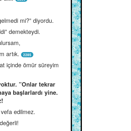
 gelmedi mi?” diyordu.
eldi” demekteydi.
ulursam,
m artık.
2285
at içinde ömür süreyim
oktur. ”Onlar tekrar
ya başlarlardı yine.
z!
 vefa edilmez.
değerli!