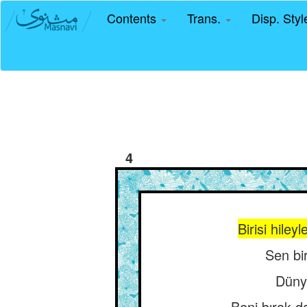
Contents
Trans.
Disp. Sty
4
Birisi hile
Sen bir
Düny
Beni bırak d