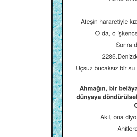
Ateşin hararetiyle kı
O da, o işkencen
Sonra d
2285.Denizde
Uçsuz bucaksız bir su
Ahmağın, bir belâya
dünyaya döndürülsel
O
Akıl, ona diy
Ahitler