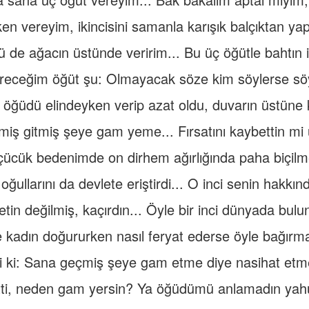
en vereyim, ikincisini samanla karışık balçıktan y
de ağacın üstünde veririm... Bu üç öğütle bahtın iy
receğim öğüt şu: Olmayacak söze kim söylerse sö
 öğüdü elindeyken verip azat oldu, duvarın üstüne
miş gitmiş şeye gam yeme... Fırsatını kaybettin mi 
ücük bedenimde on dirhem ağırlığında paha biçilmez
oğullarını da devlete eriştirdi... O inci senin hakkındı
tin değilmiş, kaçırdın... Öyle bir inci dünyada bul
kadın doğururken nasıl feryat ederse öyle bağırma
i ki: Sana geçmiş şeye gam etme diye nasihat etm
ti, neden gam yersin? Ya öğüdümü anlamadın yahu