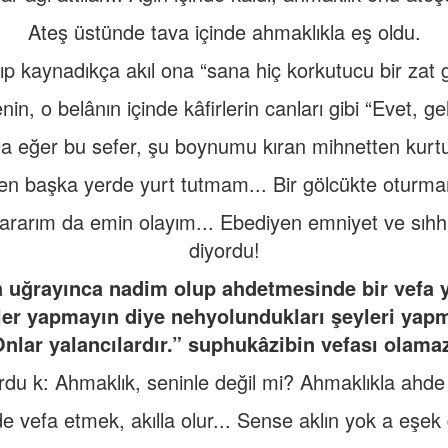
Ateş üstünde tava içinde ahmaklıkla eş oldu.
zıp kaynadıkça akıl ona “sana hiç korkutucu bir zat
in, o belânın içinde kâfirlerin canları gibi “Evet, g
a eğer bu sefer, şu boynumu kıran mihnetten kurt
n başka yerde yurt tutmam... Bir gölcükte oturma
 ararım da emin olayım... Ebediyen emniyet ve sıhh
diyordu!
 uğrayınca nadim olup ahdetmesinde bir vefa y
er yapmayın diye nehyolundukları şeyleri yapma
nlar yalancılardır.” suphukâzibin vefası olama
ordu k: Ahmaklık, seninle değil mi? Ahmaklıkla ahde
de vefa etmek, akılla olur... Sense aklın yok a eşek 