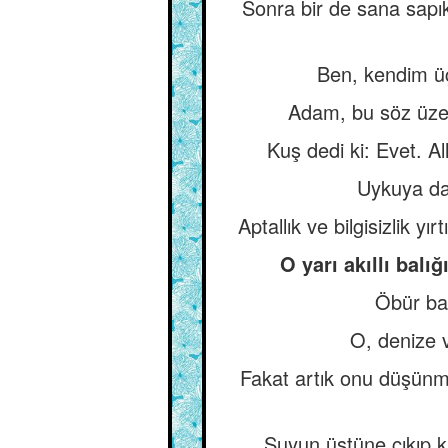
Sonra bir de sana sap
Ben, kendim üç
Adam, bu söz üzer
Kuş dedi ki: Evet. A
Uykuya dal
Aptallık ve bilgisizlik
O yarı akıllı bal
Öbür bal
O, denize v
Fakat artık onu düşünm
Suyun üstüne çıkıp ka