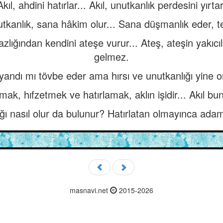
Akıl, ahdini hatırlar... Akıl, unutkanlık perdesini yırtar
tkanlık, sana hâkim olur... Sana düşmanlık eder, te
zlığından kendini ateşe vurur... Ateş, ateşin yakıcılı
gelmez.
yandı mı tövbe eder ama hırsı ve unutkanlığı yine o
ak, hıfzetmek ve hatırlamak, aklın işidir... Akıl bunl
ığı nasıl olur da bulunur? Hatırlatan olmayınca adam,
masnavi.net
2015-2026