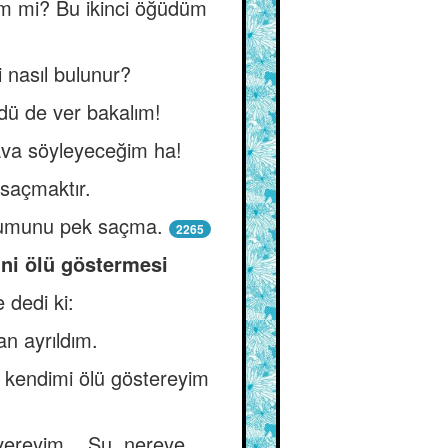
m mi? Bu ikinci öğüdüm
 nasıl bulunur?
dü de ver bakalım!
dava söyleyeceğim ha!
 saçmaktır.
tohumunu pek saçma.
2265
ini ölü göstermesi
 dedi ki:
an ayrıldım.
 kendimi ölü göstereyim
 vereyim... Su, nereye