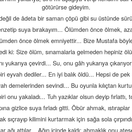
götürürse gideyim.
 değil de âdeta bir saman çöpü gibi su üstünde sür
nzetip suya bırakayım... Ölümden önce ölmek, aza
ölümden önce ölmek emniyettir... Bize Mustafa böyl
edi ki: Size ölüm, sınamalarla gelmeden hepiniz ölü
nı yukarıya çevirdi... Su, onu gâh yukarıya çıkarıyo
biri eyvah dediler... En iyi balık öldü... Hepsi de pek
vah demelerinden sevindi... Bu oyunla kılıçtan kurtu
biri onu yakaladı... Tuh yazıklar olsun deyip fırlattı, t
pına gizlice suya fırladı gitti. Öbür ahmak, ıstıraplar
 sıçrayıp kilimini kurtarmak için sağa sola çırpınd
ar ağı attılar... Ağın içinde kaldı; ahmaklık onu ateşe