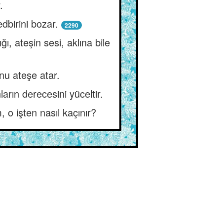
.
dbirini bozar.
2290
ğı, ateşin sesi, aklına bile
nu ateşe atar.
arın derecesini yüceltir.
 o işten nasıl kaçınır?