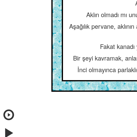
Aklın olmadı mı unu
Aşağılık pervane, aklının a
Fakat kanadı 
Bir şeyi kavramak, anlam
İnci olmayınca parlakl