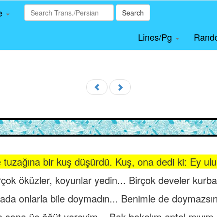
le
Search
Lines/Pg
Rand
yle tuzağına bir kuş düşürdü. Kuş, ona dedi ki: Ey ul
çok öküzler, koyunlar yedin... Birçok develer kurba
ada onlarla bile doymadın... Benimle de doymazsın
a sana üç öğüt vereyim... Bak bakalım aptal mıyım, 