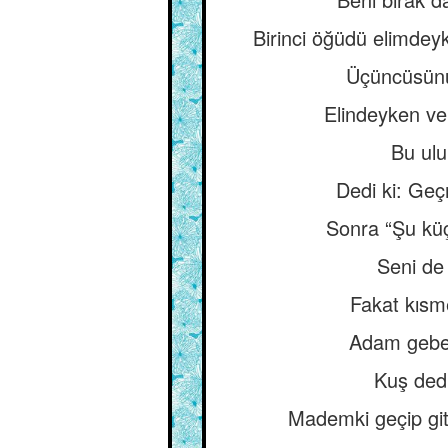
Birinci öğüdü elimdeyk
Üçüncüsünü 
Elindeyken ve
Bu ulu
Dedi ki: Geç
Sonra “Şu küç
Seni de 
Fakat kısme
Adam gebe 
Kuş ded
Mademki geçip git