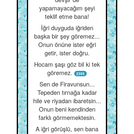
yapamayacağım şeyi
teklif etme bana!
İğri duyguda iğriden
başka bir şey göremez...
Onun önüne ister eğri
getir, ister doğru.
Hocam şaşı göz bil ki tek
göremez.
2395
Sen de Firavunsun...
Tepeden tırnağa kadar
hile ve riyadan ibaretsin...
Onun beni kendinden
farklı görmemektesin.
A iğri görüşlü, sen bana