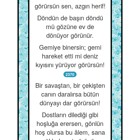
görürsün sen, azgın herif!
Döndün de başın döndü
mü gözüne ev de
dönüyor görünür.
Gemiye binersin; gemi
hareket etti mi deniz
kıyısını yürüyor görürsün!
2370
Bir savaştan, bir çekişten
canın daralırsa bütün
dünyayı dar görürsün!
Dostların dilediği gibi
hoşluğa erersen, gönlün
hoş olursa bu âlem, sana