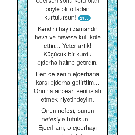
edersen sonu kötü olan
böyle bir oltadan
kurtulursun!
2355
Kendini hayli zamandır
heva ve hevese kul, köle
ettin... Yeter artık!
Küçücük bir kurdu
ejderha haline getirdin.
Ben de senin ejderhana
karşı ejderha getirttim...
Onunla anbean seni ıslah
etmek niyetindeyim.
Onun nefesi, bunun
nefesiyle tutulsun...
Ejderham, o ejderhayı