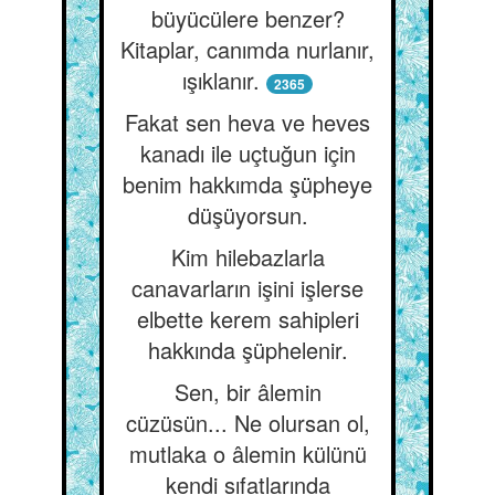
büyücülere benzer?
Kitaplar, canımda nurlanır,
ışıklanır.
2365
Fakat sen heva ve heves
kanadı ile uçtuğun için
benim hakkımda şüpheye
düşüyorsun.
Kim hilebazlarla
canavarların işini işlerse
elbette kerem sahipleri
hakkında şüphelenir.
Sen, bir âlemin
cüzüsün... Ne olursan ol,
mutlaka o âlemin külünü
kendi sıfatlarında