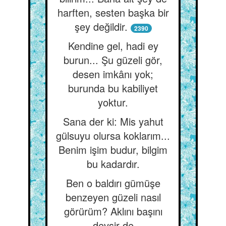
harften, sesten başka bir
şey değildir.
2390
Kendine gel, hadi ey
burun... Şu güzeli gör,
desen imkânı yok;
burunda bu kabiliyet
yoktur.
Sana der ki: Mis yahut
gülsuyu olursa koklarım...
Benim işim budur, bilgim
bu kadardır.
Ben o baldırı gümüşe
benzeyen güzeli nasıl
görürüm? Aklını başını
devşir de