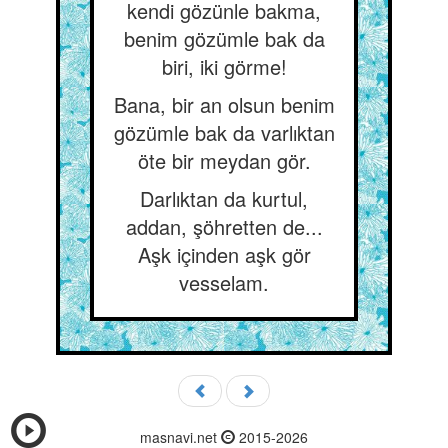
kendi gözünle bakma,
benim gözümle bak da
biri, iki görme!
Bana, bir an olsun benim
gözümle bak da varlıktan
öte bir meydan gör.
Darlıktan da kurtul,
addan, şöhretten de...
Aşk içinden aşk gör
vesselam.
masnavi.net
2015-2026