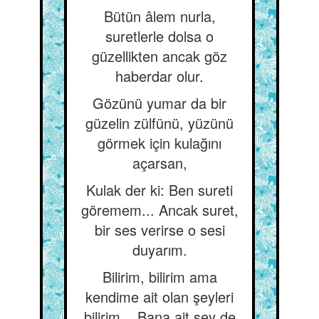
Bütün âlem nurla,
suretlerle dolsa o
güzellikten ancak göz
haberdar olur.
Gözünü yumar da bir
güzelin zülfünü, yüzünü
görmek için kulağını
açarsan,
Kulak der ki: Ben sureti
göremem... Ancak suret,
bir ses verirse o sesi
duyarım.
Bilirim, bilirim ama
kendime ait olan şeyleri
bilirim... Bana ait şey de