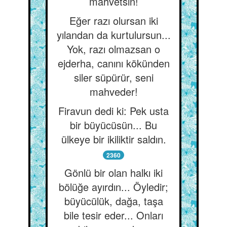
mahvetsin!
Eğer razı olursan iki
yılandan da kurtulursun...
Yok, razı olmazsan o
ejderha, canını kökünden
siler süpürür, seni
mahveder!
Firavun dedi ki: Pek usta
bir büyücüsün... Bu
ülkeye bir ikiliktir saldın.
2360
Gönlü bir olan halkı iki
bölüğe ayırdın... Öyledir;
büyücülük, dağa, taşa
bile tesir eder... Onları