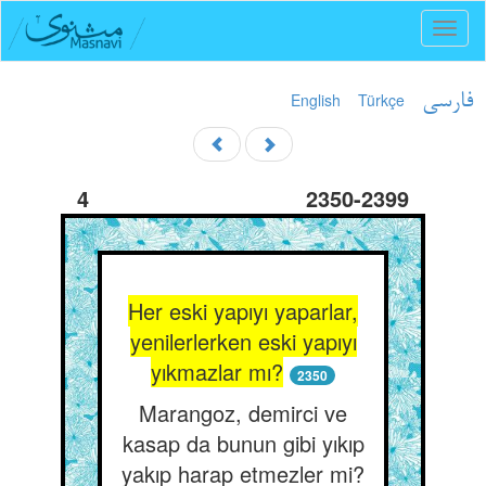
Toggl
naviga
English
Türkçe
فارسی
4
2350-2399
Her eski yapıyı yaparlar,
yenilerlerken eski yapıyı
yıkmazlar mı?
2350
Marangoz, demirci ve
kasap da bunun gibi yıkıp
yakıp harap etmezler mi?