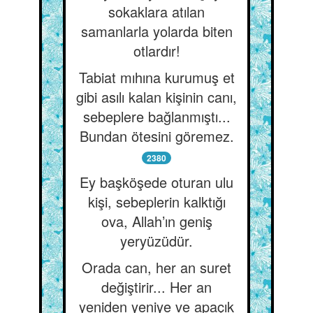
sokaklara atılan
samanlarla yolarda biten
otlardır!
Tabiat mıhına kurumuş et
gibi asılı kalan kişinin canı,
sebeplere bağlanmıştı...
Bundan ötesini göremez.
2380
Ey başköşede oturan ulu
kişi, sebeplerin kalktığı
ova, Allah’ın geniş
yeryüzüdür.
Orada can, her an suret
değiştirir... Her an
yeniden yeniye ve apaçık