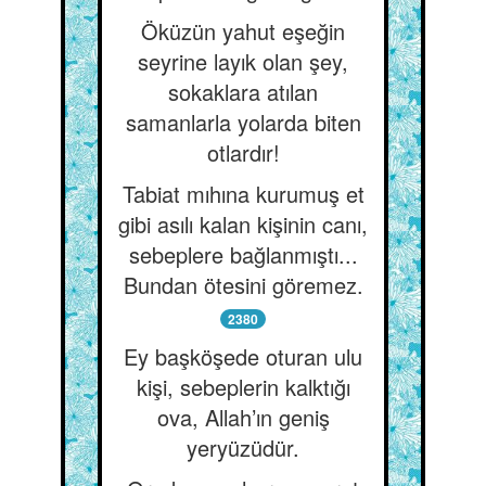
Öküzün yahut eşeğin
seyrine layık olan şey,
sokaklara atılan
samanlarla yolarda biten
otlardır!
Tabiat mıhına kurumuş et
gibi asılı kalan kişinin canı,
sebeplere bağlanmıştı...
Bundan ötesini göremez.
2380
Ey başköşede oturan ulu
kişi, sebeplerin kalktığı
ova, Allah’ın geniş
yeryüzüdür.