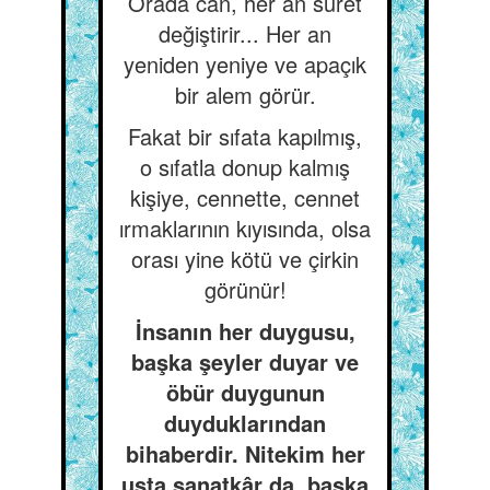
Orada can, her an suret
değiştirir... Her an
yeniden yeniye ve apaçık
bir alem görür.
Fakat bir sıfata kapılmış,
o sıfatla donup kalmış
kişiye, cennette, cennet
ırmaklarının kıyısında, olsa
orası yine kötü ve çirkin
görünür!
İnsanın her duygusu,
başka şeyler duyar ve
öbür duygunun
duyduklarından
bihaberdir. Nitekim her
usta sanatkâr da, başka