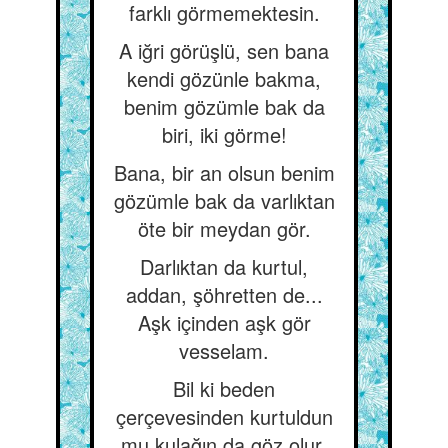
farklı görmemektesin.
A iğri görüşlü, sen bana
kendi gözünle bakma,
benim gözümle bak da
biri, iki görme!
Bana, bir an olsun benim
gözümle bak da varlıktan
öte bir meydan gör.
Darlıktan da kurtul,
addan, şöhretten de...
Aşk içinden aşk gör
vesselam.
Bil ki beden
çerçevesinden kurtuldun
mu kulağın da göz olur,