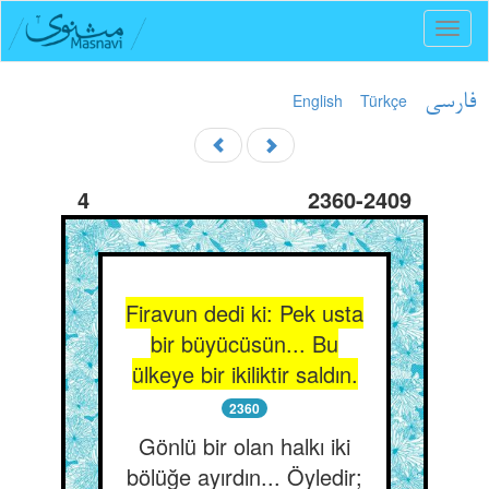
Toggl
naviga
English
Türkçe
فارسی
4
2360-2409
Firavun dedi ki: Pek usta
bir büyücüsün... Bu
ülkeye bir ikiliktir saldın.
2360
Gönlü bir olan halkı iki
bölüğe ayırdın... Öyledir;