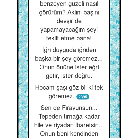
benzeyen güzeli nasıl
görürüm? Aklını başını
devşir de
yapamayacağım şeyi
teklif etme bana!
İğri duyguda iğriden
başka bir şey göremez...
Onun önüne ister eğri
getir, ister doğru.
Hocam şaşı göz bil ki tek
göremez.
2395
Sen de Firavunsun...
Tepeden tırnağa kadar
hile ve riyadan ibaretsin...
Onun beni kendinden