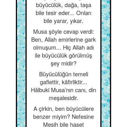
büyücülük, dağa, taşa
bile tesir eder... Onları
bile yarar, yıkar.
Musa şöyle cevap verdi:
Ben, Allah emirlerine gark
olmuşum... Hiç Allah adı
ile büyücülük görülmüş
şey midir?
Büyücülüğün temeli
gaflettir, kâfirliktir...
Hâlbuki Musa’nın canı, din
meşalesidir.
A çirkin, ben büyücülere
benzer miyim? Nefesine
Mesih bile haset