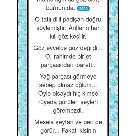
burnun da.
2400
O tatlı dilli padişah doğru
söylemiştir: Ariflerin her
kılı göz kesilir.
Göz evvelce göz değildi...
O, rahimde bir et
parçasından ibaretti.
Yağ parçası görmeye
sebep olmaz oğlum...
Öyle olsaydı hiç kimse
rüyada görülen şeyleri
göremezdi.
Mesela şeytan ve peri de
görür... Fakat ikisinin