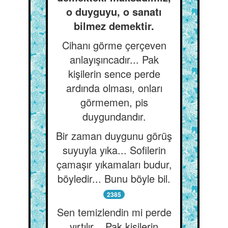
o duyguyu, o sanatı
bilmez demektir.
Cihanı görme çerçeven
anlayışıncadır... Pak
kişilerin sence perde
ardında olması, onları
görmemen, pis
duygundandır.
Bir zaman duygunu görüş
suyuyla yıka... Sofilerin
çamaşır yıkamaları budur,
böyledir... Bunu böyle bil.
2385
Sen temizlendin mi perde
yırtılır... Pak kişilerin