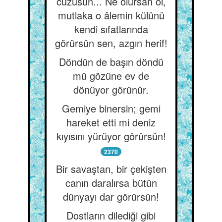
cüzüsün... Ne olursan ol,
mutlaka o âlemin külünü
kendi sıfatlarında
görürsün sen, azgın herif!
Döndün de başın döndü
mü gözüne ev de
dönüyor görünür.
Gemiye binersin; gemi
hareket etti mi deniz
kıyısını yürüyor görürsün!
2370
Bir savaştan, bir çekişten
canın daralırsa bütün
dünyayı dar görürsün!
Dostların dilediği gibi