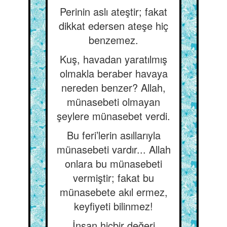
Perinin aslı ateştir; fakat
dikkat edersen ateşe hiç
benzemez.
Kuş, havadan yaratılmış
olmakla beraber havaya
nereden benzer? Allah,
münasebeti olmayan
şeylere münasebet verdi.
Bu feri’lerin asıllarıyla
münasebeti vardır... Allah
onlara bu münasebeti
vermiştir; fakat bu
münasebete akıl ermez,
keyfiyeti bilinmez!
İnsan hiçbir değeri