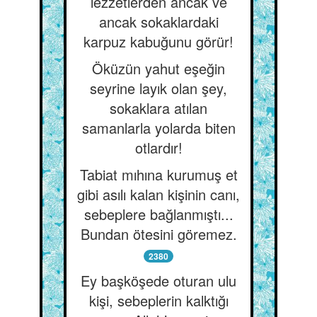
lezzetlerden ancak ve
ancak sokaklardaki
karpuz kabuğunu görür!
Öküzün yahut eşeğin
seyrine layık olan şey,
sokaklara atılan
samanlarla yolarda biten
otlardır!
Tabiat mıhına kurumuş et
gibi asılı kalan kişinin canı,
sebeplere bağlanmıştı...
Bundan ötesini göremez.
2380
Ey başköşede oturan ulu
kişi, sebeplerin kalktığı