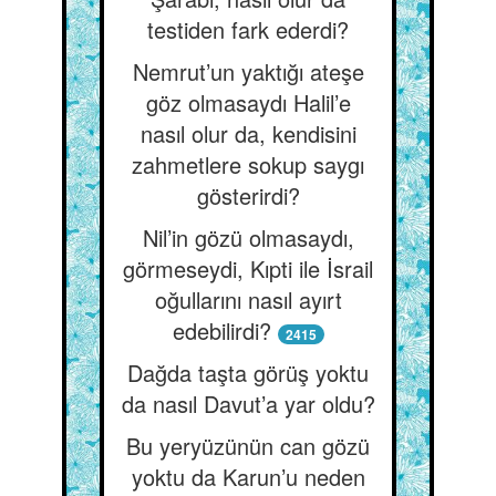
testiden fark ederdi?
Nemrut’un yaktığı ateşe
göz olmasaydı Halil’e
nasıl olur da, kendisini
zahmetlere sokup saygı
gösterirdi?
Nil’in gözü olmasaydı,
görmeseydi, Kıpti ile İsrail
oğullarını nasıl ayırt
edebilirdi?
2415
Dağda taşta görüş yoktu
da nasıl Davut’a yar oldu?
Bu yeryüzünün can gözü
yoktu da Karun’u neden