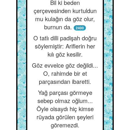
Bil ki beden
çerçevesinden kurtuldun
mu kulağın da göz olur,
burnun da.
2400
O tatlı dilli padişah doğru
söylemiştir: Ariflerin her
kılı göz kesilir.
Göz evvelce göz değildi...
O, rahimde bir et
parçasından ibaretti.
Yağ parçası görmeye
sebep olmaz oğlum...
Öyle olsaydı hiç kimse
rüyada görülen şeyleri
göremezdi.