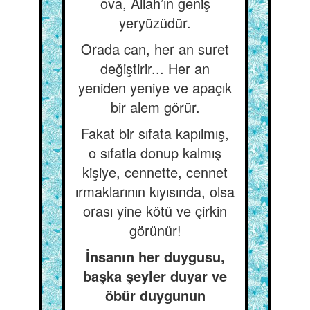
ova, Allah’ın geniş
yeryüzüdür.
Orada can, her an suret
değiştirir... Her an
yeniden yeniye ve apaçık
bir alem görür.
Fakat bir sıfata kapılmış,
o sıfatla donup kalmış
kişiye, cennette, cennet
ırmaklarının kıyısında, olsa
orası yine kötü ve çirkin
görünür!
İnsanın her duygusu,
başka şeyler duyar ve
öbür duygunun