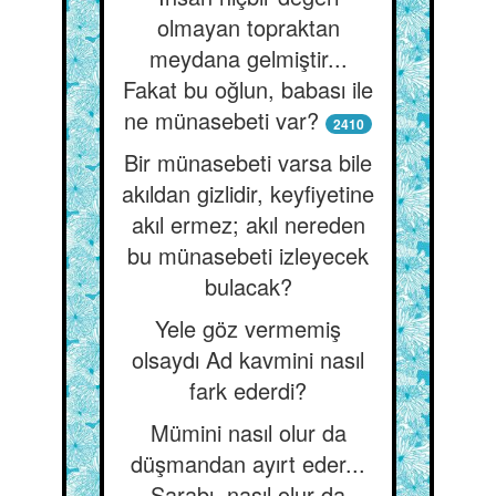
olmayan topraktan
meydana gelmiştir...
Fakat bu oğlun, babası ile
ne münasebeti var?
2410
Bir münasebeti varsa bile
akıldan gizlidir, keyfiyetine
akıl ermez; akıl nereden
bu münasebeti izleyecek
bulacak?
Yele göz vermemiş
olsaydı Ad kavmini nasıl
fark ederdi?
Mümini nasıl olur da
düşmandan ayırt eder...
Şarabı, nasıl olur da