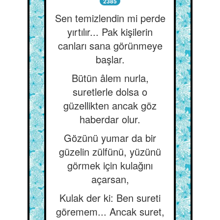
2385
Sen temizlendin mi perde
yırtılır... Pak kişilerin
canları sana görünmeye
başlar.
Bütün âlem nurla,
suretlerle dolsa o
güzellikten ancak göz
haberdar olur.
Gözünü yumar da bir
güzelin zülfünü, yüzünü
görmek için kulağını
açarsan,
Kulak der ki: Ben sureti
göremem... Ancak suret,