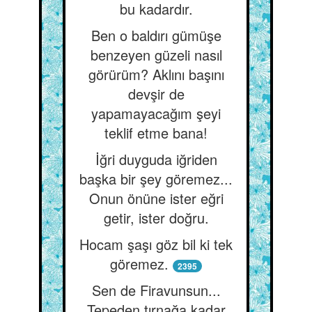
bu kadardır.
Ben o baldırı gümüşe
benzeyen güzeli nasıl
görürüm? Aklını başını
devşir de
yapamayacağım şeyi
teklif etme bana!
İğri duyguda iğriden
başka bir şey göremez...
Onun önüne ister eğri
getir, ister doğru.
Hocam şaşı göz bil ki tek
göremez.
2395
Sen de Firavunsun...
Tepeden tırnağa kadar