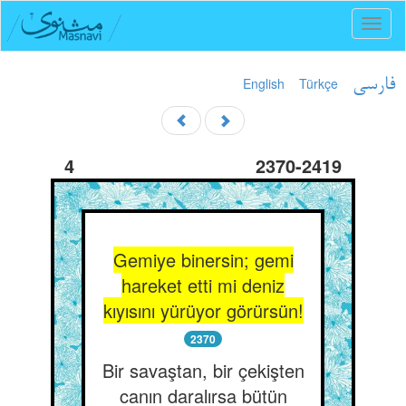
Toggl
naviga
English
Türkçe
فارسی
4
2370-2419
Gemiye binersin; gemi
hareket etti mi deniz
kıyısını yürüyor görürsün!
2370
Bir savaştan, bir çekişten
canın daralırsa bütün