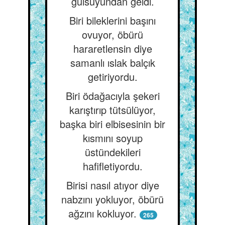
gülsuyundan geldi.
Biri bileklerini başını
ovuyor, öbürü
hararetlensin diye
samanlı ıslak balçık
getiriyordu.
Biri ödağacıyla şekeri
karıştırıp tütsülüyor,
başka biri elbisesinin bir
kısmını soyup
üstündekileri
hafifletiyordu.
Birisi nasıl atıyor diye
nabzını yokluyor, öbürü
ağzını kokluyor.
265