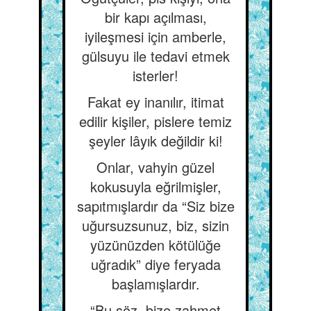
bir kapı açılması,
iyileşmesi için amberle,
gülsuyu ile tedavi etmek
isterler!
Fakat ey inanılır, itimat
edilir kişiler, pislere temiz
şeyler lâyık değildir ki!
Onlar, vahyin güzel
kokusuyla eğrilmişler,
sapıtmışlardır da “Siz bize
uğursuzsunuz, biz, sizin
yüzünüzden kötülüğe
uğradık” diye feryada
başlamışlardır.
“Bu söz, bize zahmet