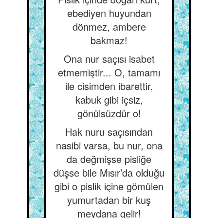
ebediyen huyundan
dönmez, ambere
bakmaz!
Ona nur saçısı isabet
etmemiştir... O, tamamı
ile cisimden ibarettir,
kabuk gibi içsiz,
gönülsüzdür o!
Hak nuru saçısından
nasibi varsa, bu nur, ona
da değmişse pisliğe
düşse bile Mısır’da olduğu
gibi o pislik içine gömülen
yumurtadan bir kuş
meydana gelir!