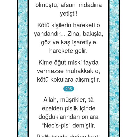
ölmüştü, afsun imdadına
yetişti!
Kötü kişilerin hareketi o
yandandır... Zina, bakışla,
göz ve kaş işaretiyle
harekete gelir.
Kime öğüt miski fayda
vermezse muhakkak o,
kötü kokulara alışmıştır.
295
Allah, müşrikler, tâ
ezelden pislik içinde
doğduklarından onlara
“Necis-pis” demiştir.
Pislik içinde doğan kurt,