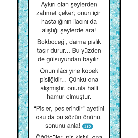
Aykırı olan şeylerden
zahmet çeker; onun için
hastalığının ilacını da
alıştığı şeylerde ara!
Bokböceği, daima pislik
taşır durur... Bu yüzden
de gülsuyundan bayılır.
Onun ilâcı yine köpek
pisliğidir... Çünkü ona
alışmıştır, onunla halli
hamur olmuştur.
“Pisler, peslerindir” ayetini
oku da bu sözün önünü,
sonunu anla!
280
Öğütçüler, pis kişiyi, ona