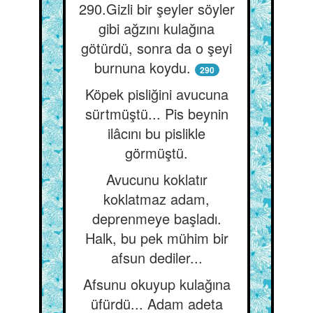
290.Gizli bir şeyler söyler
gibi ağzını kulağına
götürdü, sonra da o şeyi
burnuna koydu.
290
Köpek pisliğini avucuna
sürtmüştü... Pis beynin
ilâcını bu pislikle
görmüştü.
Avucunu koklatır
koklatmaz adam,
deprenmeye başladı.
Halk, bu pek mühim bir
afsun dediler...
Afsunu okuyup kulağına
üfürdü... Adam adeta