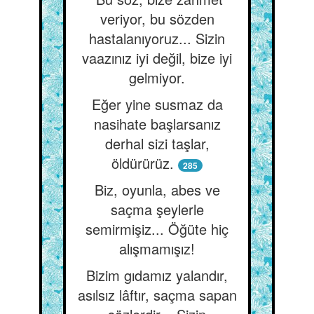
veriyor, bu sözden
hastalanıyoruz... Sizin
vaazınız iyi değil, bize iyi
gelmiyor.
Eğer yine susmaz da
nasihate başlarsanız
derhal sizi taşlar,
öldürürüz.
285
Biz, oyunla, abes ve
saçma şeylerle
semirmişiz... Öğüte hiç
alışmamışız!
Bizim gıdamız yalandır,
asılsız lâftır, saçma sapan