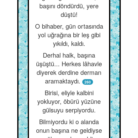
başını döndürdü, yere
düştü!
O bihaber, gün ortasında
yol uğrağına bir leş gibi
yıkıldı, kaldı.
Derhal halk, başına
üşüştü... Herkes lâhavle
diyerek derdine derman
aramaktaydı.
260
Birisi, eliyle kalbini
yokluyor, öbürü yüzüne
gülsuyu serpiyordu.
Bilmiyordu ki o alanda
onun başına ne geldiyse