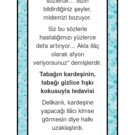
sözlerdir... Sizin
bildirdiğiniz şeyler,
midemizi bozuyor.
Siz bu sözlerle
hastalığımızı yüzlerce
defa artırıyor... Akla ilâç
olarak afyon
veriyorsunuz” demişlerdir.
Tabağın kardeşinin,
tabağı gizlice fışkı
kokusuyla tedavisi
Delikanlı, kardeşine
yapacağı ilâcı kimse
görmesin diye halkı
uzaklaştırdı.