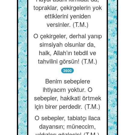
topraklar, çekirgelerin yok
ettiklerini yeniden
versinler. (T.M.)
O çekirgeler, derhal yanıp
simsiyah olsunlar da,
halk, Allah’ın tebdil ve
tahvilini görsün! (T.M.)
3600
Benim sebeplere
ihtiyacım yoktur. O
sebepler, hakikati örtmek
için birer perdedir. (T.M.)
O sebepler, tabiatçı ilaca
dayansın; müneccim,
yıldızları gözlesin! (T.M.)