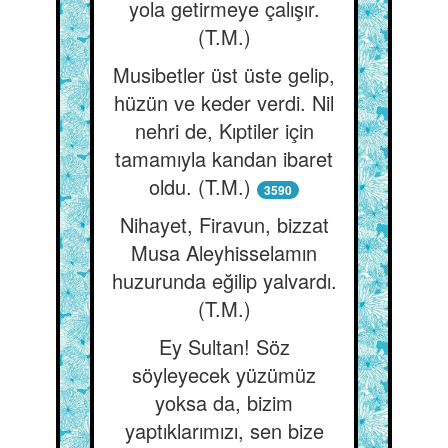
yola getirmeye çalışır.
(T.M.)
Musibetler üst üste gelip,
hüzün ve keder verdi. Nil
nehri de, Kıptiler için
tamamıyla kandan ibaret
oldu. (T.M.)
3590
Nihayet, Firavun, bizzat
Musa Aleyhisselamın
huzurunda eğilip yalvardı.
(T.M.)
Ey Sultan! Söz
söyleyecek yüzümüz
yoksa da, bizim
yaptıklarımızı, sen bize