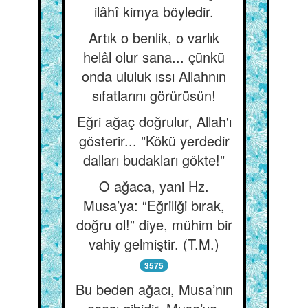
ilâhî kimya böyledir.
Artık o benlik, o varlık
helâl olur sana... çünkü
onda ululuk ıssı Allahnın
sıfatlarını görürüsün!
Eğri ağaç doğrulur, Allah'ı
gösterir... "Kökü yerdedir
dalları budakları gökte!"
O ağaca, yani Hz.
Musa’ya: “Eğriliği bırak,
doğru ol!” diye, mühim bir
vahiy gelmiştir. (T.M.)
3575
Bu beden ağacı, Musa’nın