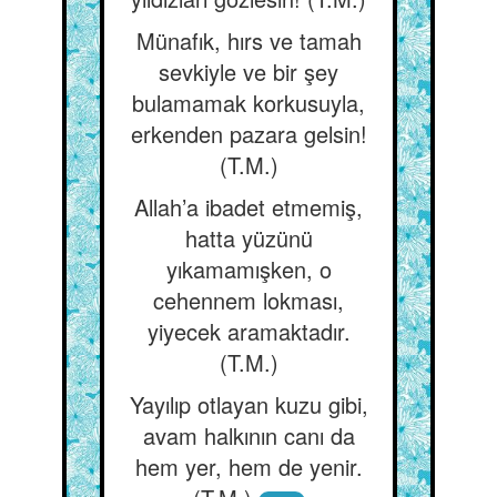
Münafık, hırs ve tamah
sevkiyle ve bir şey
bulamamak korkusuyla,
erkenden pazara gelsin!
(T.M.)
Allah’a ibadet etmemiş,
hatta yüzünü
yıkamamışken, o
cehennem lokması,
yiyecek aramaktadır.
(T.M.)
Yayılıp otlayan kuzu gibi,
avam halkının canı da
hem yer, hem de yenir.