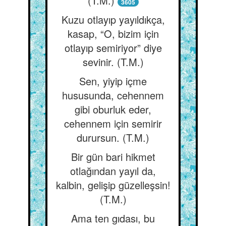
(T.M.)
3605
Kuzu otlayıp yayıldıkça,
kasap, “O, bizim için
otlayıp semiriyor” diye
sevinir. (T.M.)
Sen, yiyip içme
hususunda, cehennem
gibi oburluk eder,
cehennem için semirir
durursun. (T.M.)
Bir gün bari hikmet
otlağından yayıl da,
kalbin, gelişip güzelleşsin!
(T.M.)
Ama ten gıdası, bu