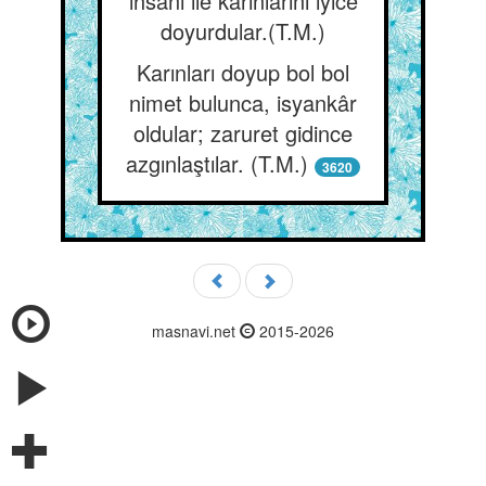
ihsanı ile karınlarını iyice
doyurdular.(T.M.)
Karınları doyup bol bol
nimet bulunca, isyankâr
oldular; zaruret gidince
azgınlaştılar. (T.M.)
3620
masnavi.net
2015-2026