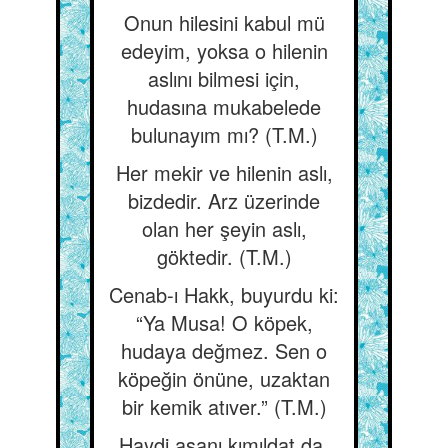
Onun hilesini kabul mü
edeyim, yoksa o hilenin
aslını bilmesi için,
hudasına mukabelede
bulunayım mı? (T.M.)
Her mekir ve hilenin aslı,
bizdedir. Arz üzerinde
olan her şeyin aslı,
göktedir. (T.M.)
Cenab-ı Hakk, buyurdu ki:
“Ya Musa! O köpek,
hudaya değmez. Sen o
köpeğin önüne, uzaktan
bir kemik atıver.” (T.M.)
Haydi asanı kımıldat da,