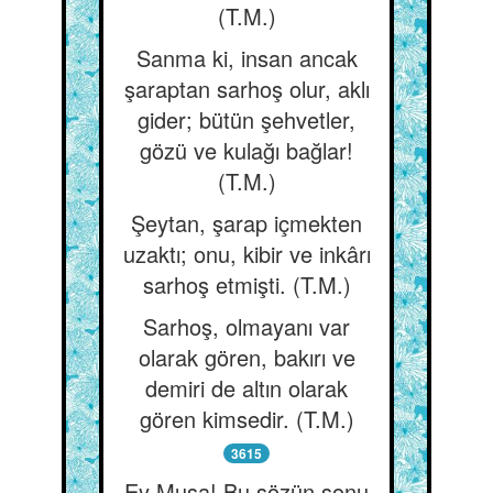
(T.M.)
Sanma ki, insan ancak
şaraptan sarhoş olur, aklı
gider; bütün şehvetler,
gözü ve kulağı bağlar!
(T.M.)
Şeytan, şarap içmekten
uzaktı; onu, kibir ve inkârı
sarhoş etmişti. (T.M.)
Sarhoş, olmayanı var
olarak gören, bakırı ve
demiri de altın olarak
gören kimsedir. (T.M.)
3615
Ey Musa! Bu sözün sonu