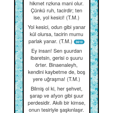
hikmet rızkına mani olur.
Çünkü ruh, tacirdir; ten
ise, yol kesici! (T.M.)
Yol kesici, odun gibi yanar
kül olursa, tacirin mumu
parlak yanar. (T.M.)
3610
Ey insan! Sen şuurdan
ibaretsin, gerisi o şuuru
örter. Binaenaleyh,
kendini kaybetme de, boş
yere uğraşma! (T.M.)
Bilmiş ol ki, her şehvet,
şarap ve afyon gibi şuur
perdesidir. Akıllı bir kimse,
onun tesiriyle şaşkınlaşır.