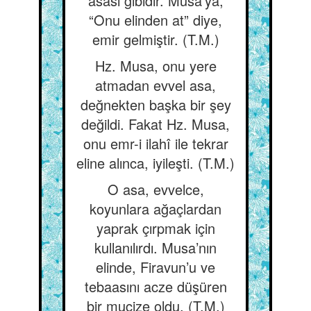
asası gibidir. Musa’ya,
“Onu elinden at” diye,
emir gelmiştir. (T.M.)
Hz. Musa, onu yere
atmadan evvel asa,
değnekten başka bir şey
değildi. Fakat Hz. Musa,
onu emr-i ilahî ile tekrar
eline alınca, iyileşti. (T.M.)
O asa, evvelce,
koyunlara ağaçlardan
yaprak çırpmak için
kullanılırdı. Musa’nın
elinde, Firavun’u ve
tebaasını acze düşüren
bir mucize oldu. (T.M.)