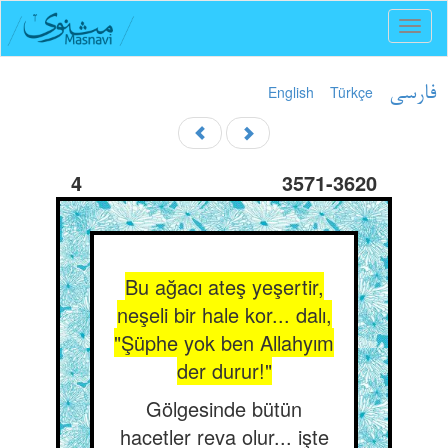
Toggl
naviga
English
Türkçe
فارسی
4
3571-3620
Bu ağacı ateş yeşertir,
neşeli bir hale kor... dalı,
"Şüphe yok ben Allahyım
der durur!"
Gölgesinde bütün
hacetler reva olur... işte