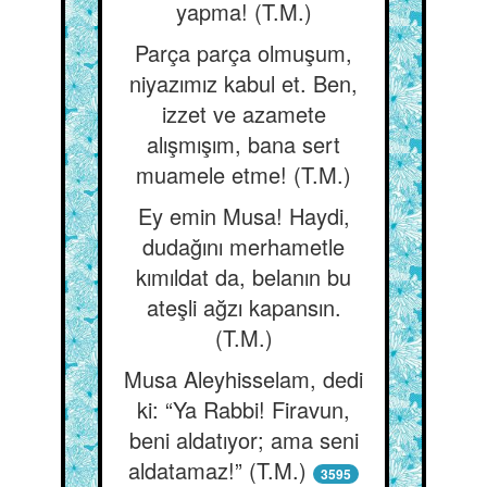
yapma! (T.M.)
Parça parça olmuşum,
niyazımız kabul et. Ben,
izzet ve azamete
alışmışım, bana sert
muamele etme! (T.M.)
Ey emin Musa! Haydi,
dudağını merhametle
kımıldat da, belanın bu
ateşli ağzı kapansın.
(T.M.)
Musa Aleyhisselam, dedi
ki: “Ya Rabbi! Firavun,
beni aldatıyor; ama seni
aldatamaz!” (T.M.)
3595