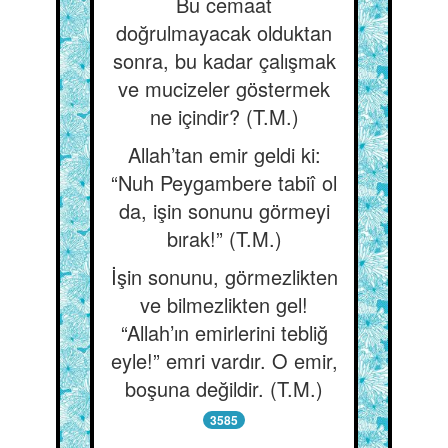
Bu cemaat
doğrulmayacak olduktan
sonra, bu kadar çalışmak
ve mucizeler göstermek
ne içindir? (T.M.)
Allah’tan emir geldi ki:
“Nuh Peygambere tabiî ol
da, işin sonunu görmeyi
bırak!” (T.M.)
İşin sonunu, görmezlikten
ve bilmezlikten gel!
“Allah’ın emirlerini tebliğ
eyle!” emri vardır. O emir,
boşuna değildir. (T.M.)
3585