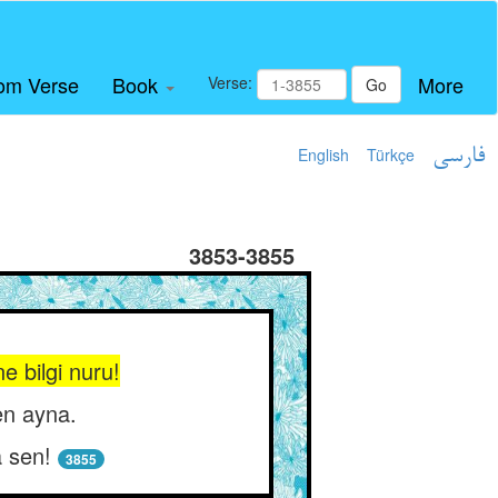
om Verse
Book
More
Verse:
Go
English
Türkçe
فارسی
3853-3855
e bilgi nuru!
en ayna.
a sen!
3855