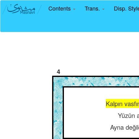
Contents
Trans.
Disp. Sty
4
Kalpın vasfı
Yüzün a
Ayna değil