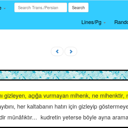
le
Search
Lines/Pg
Rand
nı gizleyen, açığa vurmayan mihenk, ne mihenktir, n
yıbını, her kaltabanın hatırı için gizleyip göstermey
dir münâfıktır... kudretin yeterse böyle ayna aram