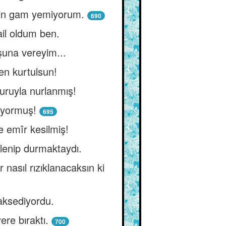
için gam yemiyorum.
690
ail oldum ben.
una vereyim...
en kurtulsun!
uruyla nurlanmış!
rüyormuş!
695
 emîr kesilmiş!
ylenip durmaktaydı.
nasıl rızıklanacaksın ki
ksediyordu.
re bıraktı.
700