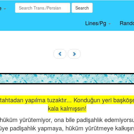
le
Search
Lines/Pg
Rand
, tahtadan yapılma tuzaktır... Konduğun yeri başkö
kala kalmışsın!
üküm yürütemiyor, ona bile padişahlık edemiyorsun;
üye padişahlık yapmaya, hüküm yürütmeye kalkışır