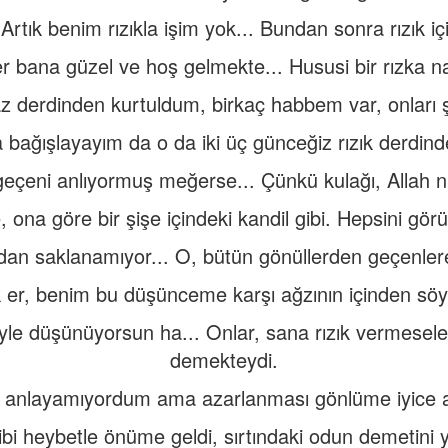
rtık benim rızıkla işim yok... Bundan sonra rızık 
 bana güzel ve hoş gelmekte... Hususi bir rızka n
 derdinden kurtuldum, birkaç habbem var, onları ş
bağışlayayım da o da iki üç günceğiz rızık derdind
eçeni anlıyormuş meğerse... Çünkü kulağı, Allah n
 ona göre bir şişe içindeki kandil gibi. Hepsini gö
dan saklanamıyor... O, bütün gönüllerden geçenlere
k er, benim bu düşünceme karşı ağzının içinden sö
le düşünüyorsun ha... Onlar, sana rızık vermeseler 
demekteydi.
 anlayamıyordum ama azarlanması gönlüme iyice a
bi heybetle önüme geldi, sırtındaki odun demetini ye