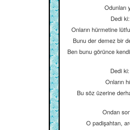
Odunları y
Dedi ki:
Onların hürmetine lütfu
Bunu der demez bir de
Ben bunu görünce kendim
Dedi ki:
Onların h
Bu söz üzerine derhal
Ondan sonra
O padişahtan, ar