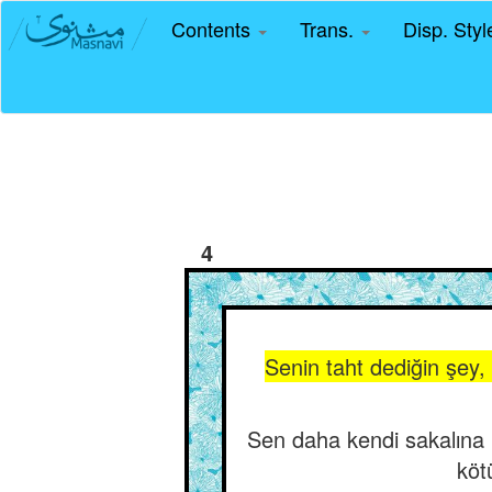
Contents
Trans.
Disp. Sty
4
Senin taht dediğin şey
Sen daha kendi sakalına h
köt