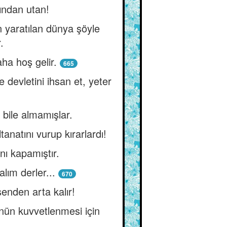
lından utan!
n yaratılan dünya şöyle
.
ha hoş gelir.
665
 devletini ihsan et, yeter
 bile almamışlar.
natını vurup kırarlardı!
nı kapamıştır.
alım derler...
670
senden arta kalır!
ünün kuvvetlenmesi için