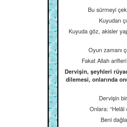
Bu sürmeyi çek 
Kuyudan çık
Kuyuda göz, akisler yap
Oyun zamanı çocu
Fakat Allah arifle
Dervişin, şeyhleri rüy
dilemesi, onlarında on
Dervişin bi
Onlara: “Helâl
Beni dağla