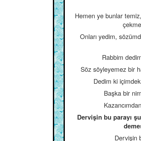
Hemen ye bunlar temiz,
çekmed
Onları yedim, sözümde ö
Rabbim dedim, 
Söz söyleyemez bir ha
Dedim ki içimdek
Başka bir ni
Kazancımdan e
Dervişin bu parayı ş
demes
Dervişin 