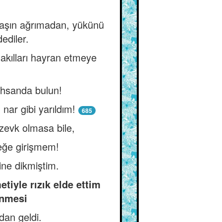
başın ağrımadan, yükünü
ediler.
, akılları hayran etmeye
 ihsanda bulun!
nar gibi yarıldım!
685
zevk olmasa bile,
eğe girişmem!
ine dikmiştim.
iyle rızık elde ettim
inmesi
dan geldi.