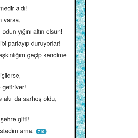
medir aldı!
ın varsa,
odun yığını altın olsun!
i parlayıp duruyorlar!
aşkınlığım geçip kendime
işilerse,
getiriver!
e akıl da sarhoş oldu,
şehre gitti!
istedim ama,
710