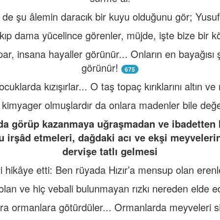
de şu âlemin daracık bir kuyu olduğunu gör; Yusufc
ıp dama yücelince görenler, müjde, işte bize bir kö
ar, insana hayaller görünür... Onların en bayağısı ş
görünür!
675
klarda kızışırlar... O taş topaç kırıklarını altın ve
ri kimyager olmuşlardır da onlara madenler bile değe
ada görüp kazanmaya uğraşmadan ve ibadetten k
u irşâd etmeleri, dağdaki acı ve ekşi meyveleri
dervişe tatlı gelmesi
ri hikâye etti: Ben rüyada Hızır’a mensup olan eren
 olan ve hiç vebali bulunmayan rızkı nereden elde 
ra ormanlara götürdüler... Ormanlarda meyveleri sil