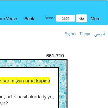
om Verse
Book
More
Verse:
Go
English
Türkçe
فارسی
661-710
şe sanmışsın ama kapıda
 artık nasıl olurda iyiye,
sın?