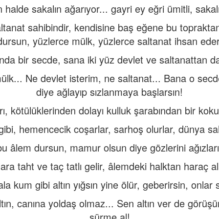
 halde sakalın ağarıyor... gayri ey eğri ümitli, saka
altanat sahibindir, kendisine baş eğene bu toprakta
dursun, yüzlerce mülk, yüzlerce saltanat ihsan eder
ında bir secde, sana iki yüz devlet ve saltanattan da
lk... Ne devlet isterim, ne saltanat... Bana o secde
diye ağlayıp sızlanmaya başlarsın!
ı, kötülüklerinden dolayı kulluk şarabından bir koku
bi, hemencecik coşarlar, sarhoş olurlar, dünya salta
bu âlem dursun, mamur olsun diye gözlerini ağızları
ara taht ve taç tatlı gelir, âlemdeki halktan haraç al
la kum gibi altın yığsın yine ölür, geberirsin, onlar 
ltın, canına yoldaş olmaz... Sen altın ver de görüş
sürme al!