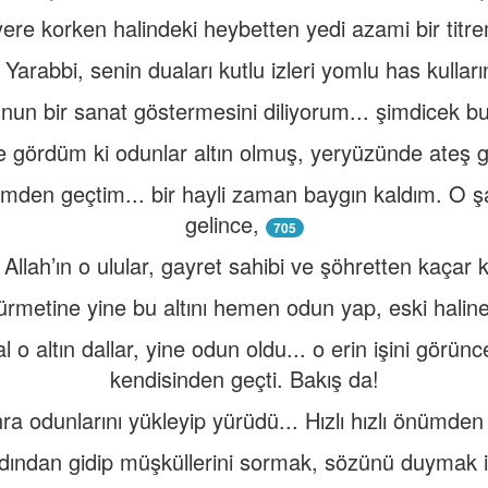
ere korken halindeki heybetten yedi azami bir titre
 Yarabbi, senin duaları kutlu izleri yomlu has kullar
nun bir sanat göstermesini diliyorum... şimdicek bu 
 gördüm ki odunlar altın olmuş, yeryüzünde ateş gib
den geçtim... bir hayli zaman baygın kaldım. O ş
gelince,
705
 Allah’ın o ulular, gayret sahibi ve şöhretten kaçar k
ürmetine yine bu altını hemen odun yap, eski haline 
 o altın dallar, yine odun oldu... o erin işini görünc
kendisinden geçti. Bakış da!
 odunlarını yükleyip yürüdü... Hızlı hızlı önümden 
dından gidip müşküllerini sormak, sözünü duymak 