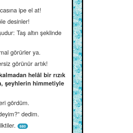
asına ipe el at!
le desinler!
udur: Taş altın şeklinde
 mal görürler ya.
rsiz görünür artık!
almadan helâl bir rızık
n, şeyhlerin himmetiyle
leri gördüm.
edeyim?” dedim.
ktiler.
680