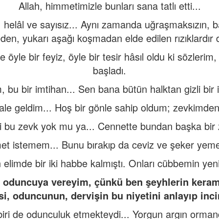
Allah, himmetimizle bunları sana tatlı etti...
 helâl ve sayısız... Aynı zamanda uğraşmaksızın, 
en, yukarı aşağı koşmadan elde edilen rızıklardır d
yle bir feyiz, öyle bir tesir hâsıl oldu ki sözlerim
başladı.
bu bir imtihan... Sen bana bütün halktan gizli bir
le geldim... Hoş bir gönle sahip oldum; zevkimden 
i bu zevk yok mu ya... Cennette bundan başka bir 
met istemem... Bunu bırakıp da ceviz ve şeker yem
limde bir iki habbe kalmıştı. Onları cübbemin yen
u oduncuya vereyim, çünkü ben şeyhlerin keramet
i, oduncunun, dervişin bu niyetini anlayıp inc
biri de odunculuk etmekteydi... Yorgun argın orman