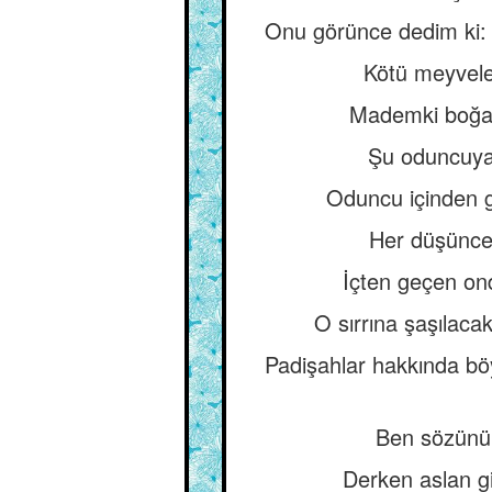
Onu görünce dedim ki: A
Kötü meyveler
Mademki boğaz
Şu oduncuya 
Oduncu içinden g
Her düşünce,
İçten geçen on
O sırrına şaşılaca
Padişahlar hakkında böy
Ben sözünü
Derken aslan gi