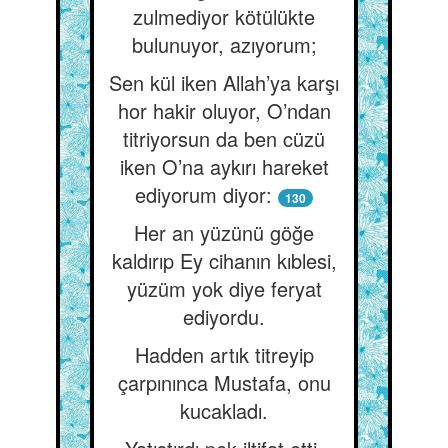
zulmediyor kötülükte
bulunuyor, azıyorum;
Sen kül iken Allah’ya karşı
hor hakir oluyor, O’ndan
titriyorsun da ben cüzü
iken O’na aykırı hareket
ediyorum diyor:
130
Her an yüzünü göğe
kaldırıp Ey cihanın kıblesi,
yüzüm yok diye feryat
ediyordu.
Hadden artık titreyip
çarpınınca Mustafa, onu
kucakladı.