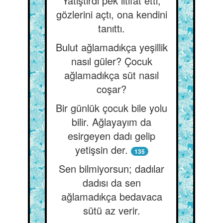
Yatıştırdı pek iltifat etti,
gözlerini açtı, ona kendini
tanıttı.
Bulut ağlamadıkça yeşillik
nasıl güler? Çocuk
ağlamadıkça süt nasıl
coşar?
Bir günlük çocuk bile yolu
bilir. Ağlayayım da
esirgeyen dadı gelip
yetişsin der.
135
Sen bilmiyorsun; dadılar
dadısı da sen
ağlamadıkça bedavaca
sütü az verir.