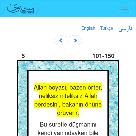
Toggl
naviga
English
Türkçe
فارسی
5
101-150
Allah boyası, bazen örter,
neliksiz niteliksiz Allah
perdesini, bakanın önüne
örüverir.
Bu suretle düşmanını
kendi yanındayken bile