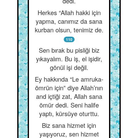
dedi.
Herkes “Allah hakki için
yapma, canımız da sana
kurban olsun, tenimiz de.
110
Sen bırak bu pisliği biz
yıkayalım. Bu iş, el işidir,
gönül işi değil.
Ey hakkında “Le amruka-
ömrün için” diye Allah’nın
and içtiği zat, Allah sana
ömür dedi. Seni halife
yaptı, kürsüye oturttu.
Biz sana hizmet için
yaşıyoruz, sen hizmet