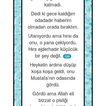
kalmadı.
Dedi ki gece kaldığım
odadadır haberim
olmadan orada bıraktım.
Utanıyordu ama hırsı da
onu, o yana çekiyordu.
Hırs ejderhadır küçücük
bir şey değil.
120
Heykelin ardına düşüp
koşa koşa geldi, onu
Mustafa’nın odasında
gördü.
Gördü ama Allah eli
bizzat o pisliği