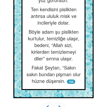
yüz görünsün.
Ten kendisini pislikten
arıtırsa ululuk misk ve
incileriyle dolar.
Böyle adam şu pislikten
kurtulur, temizliğe ulaşır,
bedeni, “Allah sizi,
kirlerden temizlemeyi
diler” sırrına ulaşır.
Fakat Şeytan, “Sakın
sakın bundan pişman olur
hüzne düşersin.
150