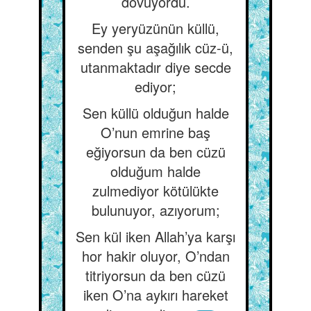
dövüyordu.
Ey yeryüzünün küllü,
senden şu aşağılık cüz-ü,
utanmaktadır diye secde
ediyor;
Sen küllü olduğun halde
O’nun emrine baş
eğiyorsun da ben cüzü
olduğum halde
zulmediyor kötülükte
bulunuyor, azıyorum;
Sen kül iken Allah’ya karşı
hor hakir oluyor, O’ndan
titriyorsun da ben cüzü
iken O’na aykırı hareket