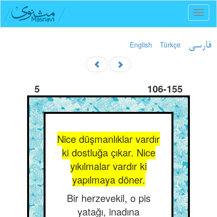
Toggl
naviga
English
Türkçe
فارسی
5
106-155
Nice düşmanlıklar vardır
ki dostluğa çıkar. Nice
yıkılmalar vardır ki
yapılmaya döner.
Bir herzevekil, o pis
yatağı, inadına