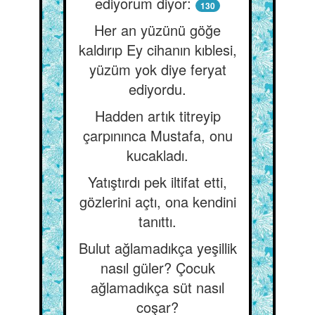
ediyorum diyor:
130
Her an yüzünü göğe
kaldırıp Ey cihanın kıblesi,
yüzüm yok diye feryat
ediyordu.
Hadden artık titreyip
çarpınınca Mustafa, onu
kucakladı.
Yatıştırdı pek iltifat etti,
gözlerini açtı, ona kendini
tanıttı.
Bulut ağlamadıkça yeşillik
nasıl güler? Çocuk
ağlamadıkça süt nasıl
coşar?