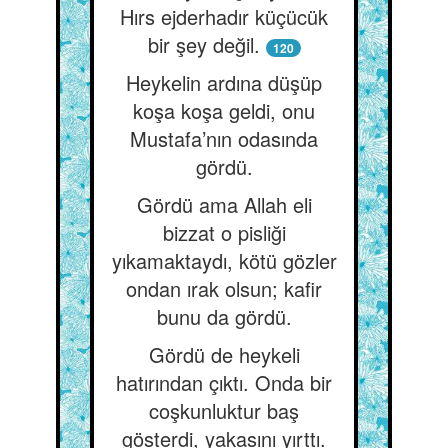
Hırs ejderhadır küçücük
bir şey değil.
120
Heykelin ardına düşüp
koşa koşa geldi, onu
Mustafa’nın odasında
gördü.
Gördü ama Allah eli
bizzat o pisliği
yıkamaktaydı, kötü gözler
ondan ırak olsun; kafir
bunu da gördü.
Gördü de heykeli
hatırından çıktı. Onda bir
coşkunluktur baş
gösterdi, yakasını yırttı.