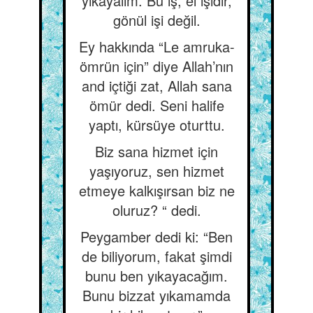
yıkayalım. Bu iş, el işidir,
gönül işi değil.
Ey hakkında “Le amruka-
ömrün için” diye Allah’nın
and içtiği zat, Allah sana
ömür dedi. Seni halife
yaptı, kürsüye oturttu.
Biz sana hizmet için
yaşıyoruz, sen hizmet
etmeye kalkışırsan biz ne
oluruz? “ dedi.
Peygamber dedi ki: “Ben
de biliyorum, fakat şimdi
bunu ben yıkayacağım.
Bunu bizzat yıkamamda