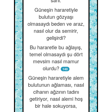
sarıl.
Güneşin hararetiyle
bulutun gözyaşı
olmasaydı beden ve araz,
nasıl olur da semirir,
gelişirdi?
Bu hararetle bu ağlayış,
temel olmasaydı şu dört
mevsim nasıl mamur
olurdu?
140
Güneşin hararetiyle alem
bulutunun ağlaması, nasıl
cihanın ağzının tadını
getiriyor, nasıl alemi hoş
bir hale sokuyorsa,