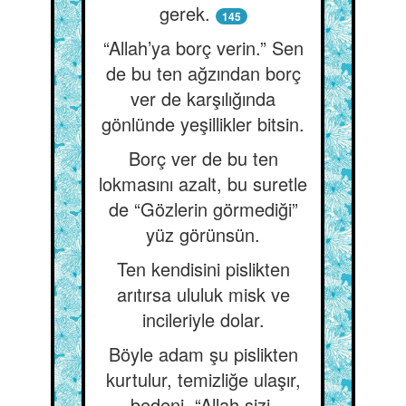
gerek.
145
“Allah’ya borç verin.” Sen
de bu ten ağzından borç
ver de karşılığında
gönlünde yeşillikler bitsin.
Borç ver de bu ten
lokmasını azalt, bu suretle
de “Gözlerin görmediği”
yüz görünsün.
Ten kendisini pislikten
arıtırsa ululuk misk ve
incileriyle dolar.
Böyle adam şu pislikten
kurtulur, temizliğe ulaşır,
bedeni, “Allah sizi,