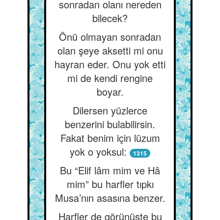
sonradan olanı nereden
bilecek?
Önü olmayan sonradan
olan şeye aksetti mi onu
hayran eder. Onu yok etti
mi de kendi rengine
boyar.
Dilersen yüzlerce
benzerini bulabilirsin.
Fakat benim için lüzum
yok o yoksul:
1315
Bu “Elif lâm mim ve Hâ
mim” bu harfler tıpkı
Musa’nın asasına benzer.
Harfler de görünüşte bu