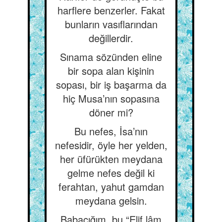
harflere benzerler. Fakat
bunların vasıflarından
değillerdir.
Sınama sözünden eline
bir sopa alan kişinin
sopası, bir iş başarma da
hiç Musa’nın sopasına
döner mi?
Bu nefes, İsa’nın
nefesidir, öyle her yelden,
her üfürükten meydana
gelme nefes değil ki
ferahtan, yahut gamdan
meydana gelsin.
Babacığım, bu “Elif lâm