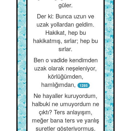
güler.
Der ki: Bunca uzun ve
uzak yollardan geldim.
Hakikat, hep bu
hakikatmış, sırlar; hep bu
sırlar.
Ben o vadide kendimden
uzak olarak neşeleniyor,
körlüğümden,
hamlığımdan,
1285
Ne hayaller kuruyordum,
halbuki ne umuyordum ne
çıktı? Ters anlayışım,
meğer bana ters ve yanlış
suretler gösteriyormuş.