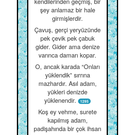
kendilerinden geçmiş, bir
şey anlamaz bir hale
girmişlerdir.
Çavuş, gerçi yeryüzünde
pek çevik pek çabuk
gider. Gider ama denize
varınca damarı kopar.
O, ancak karada “Onları
yüklendik” sırrına
mazhardır. Asıl adam,
yükleri denizde
yüklenendir.
1295
Koş ey vehme, surete
kapılmış adam,
padişahında bir çok ihsan