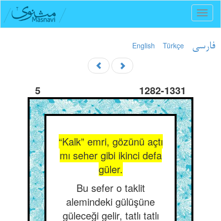
Toggl
naviga
English
Türkçe
فارسی
5
1282-1331
“Kalk” emri, gözünü açtı
mı seher gibi ikinci defa
güler.
Bu sefer o taklit
alemindeki gülüşüne
güleceği gelir, tatlı tatlı