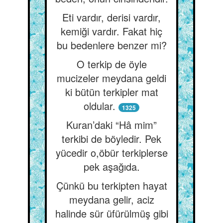
Eti vardır, derisi vardır,
kemiği vardır. Fakat hiç
bu bedenlere benzer mi?
O terkip de öyle
mucizeler meydana geldi
ki bütün terkipler mat
oldular.
1325
Kuran’daki “Hâ mim”
terkibi de böyledir. Pek
yücedir o,öbür terkiplerse
pek aşağıda.
Çünkü bu terkipten hayat
meydana gelir, aciz
halinde sür üfürülmüş gibi