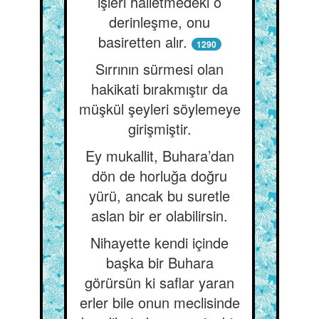
işleri halletmedeki o
derinleşme, onu
basiretten alır.
1290
Sırrının sürmesi olan
hakikati bırakmıştır da
müşkül şeyleri söylemeye
girişmiştir.
Ey mukallit, Buhara’dan
dön de horluğa doğru
yürü, ancak bu suretle
aslan bir er olabilirsin.
Nihayette kendi içinde
başka bir Buhara
görürsün ki saflar yaran
erler bile onun meclisinde